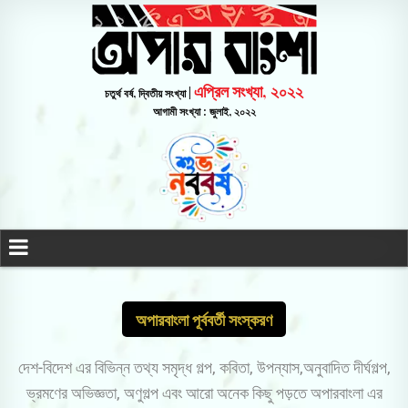
এপ্রিল সংখ্যা, ২০২২
চতুর্থ বর্ষ, দ্বিতীয় সংখ্যা |
আগামী সংখ্যা : জুলাই, ২০২২
অপারবাংলা পূর্ববর্তী সংস্করণ
দেশ-বিদেশ এর বিভিন্ন তথ্য সমৃদ্ধ গল্প, কবিতা, উপন্যাস,অনুবাদিত দীর্ঘগল্প,
ভ্রমণের অভিজ্ঞতা, অণুগল্প এবং আরো অনেক কিছু পড়তে অপারবাংলা এর