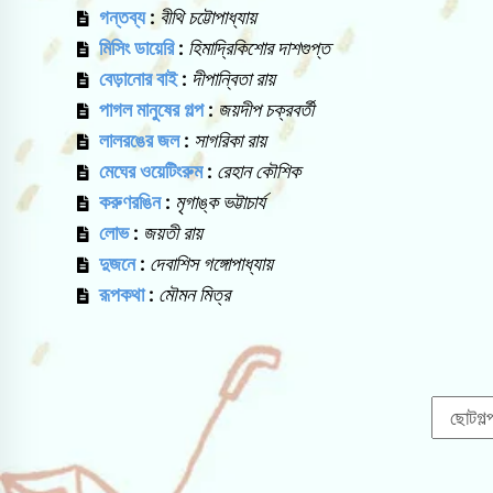
গন্তব্য
:
বীথি চট্টোপাধ্যায়
মিসিং ডায়েরি
:
হিমাদ্রিকিশোর দাশগুপ্ত
বেড়ানোর বাই
:
দীপান্বিতা রায়
পাগল মানুষের গল্প
:
জয়দীপ চক্রবর্তী
লালরঙের জল
:
সাগরিকা রায়
মেঘের ওয়েটিংরুম
:
রেহান কৌশিক
করুণরঙিন
:
মৃগাঙ্ক ভট্টাচার্য
লোভ
:
জয়তী রায়
দুজনে
:
দেবাশিস গঙ্গোপাধ্যায়
রূপকথা
:
মৌমন মিত্র