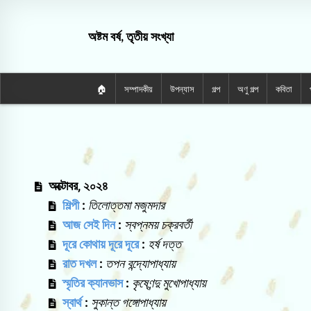
অষ্টম বর্ষ, তৃতীয় সংখ্যা
🏠
সম্পাদকীয়
উপন্যাস
গল্প
অণু গল্প
কবিতা
অক্টোবর, ২০২৪
শিল্পী
:
তিলোত্তমা মজুমদার
আজ সেই দিন
:
স্বপ্নময় চক্রবর্তী
দূরে কোথায় দূরে দূরে
:
হর্ষ দত্ত
রাত দখল
:
তপন বন্দ্যোপাধ্যায়
স্মৃতির ক্যানভাস
:
কৃষ্ণেন্দু মুখোপাধ্যায়
স্বার্থ
:
সুকান্ত গঙ্গোপাধ্যায়