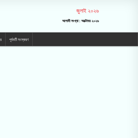
জুলাই ২০২৬
আগামী সংখ্যা : অক্টোবর ২০২৬
ার
পূর্ববর্তী সংস্করণ