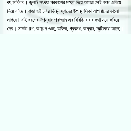
বদ্ধপরিকর। জুলাই সংখ্যা প্রকাশের মধ্যে দিয়ে আমরা সেই কাজ এগিয়ে
নিয়ে যাচ্ছি। রাজা ভট্টাচার্যর ভিন্ন স্বাদের উপন্যাসিকা আপনাদের ভালো
লাগবে। এই ধরণের উপন্যাস পরশুরাম এর বিরিঞ্চি বাবার কথা মনে করিয়ে
দেয়। সাতটা গল্প, অণুগল্প গুচ্ছ, কবিতা, প্রবন্ধ, অনুবাদ, স্মৃতিকথা আছে।
সাথে আছে নিয়মিত বিভাগে ভ্রমণ, রান্নাঘর, ফিল্ম রিভিউ আর ধারাবাহিক
ষ্টুডিও পাড়ার ১৬ নম্বর পর্ব।
শারদীয়া অপারবাংলা র কাজ হইহই করে শুরু হয়ে গেছে। শারদীয়ার
প্রাক্কালে জুলাই সংখ্যার কাজ সমান উৎসাহে আমরা করেছি আমাদের সারা
বিশ্ব জুড়ে অপারবাংলার পাঠকদের কথা মাথায় রেখে।
আনন্দ হোক!
শুভ নাথ
সম্পাদক
অপারবাংলা ত্রৈমাসিক বাংলা সাহিত্য পত্রিকা