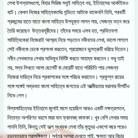
লেখা উপন্যাসগুলো, বিহার সিরিজ শুধুই সাহিত্য নয়, ইতিহাসের আর্কাইভও
বটে। কেবল নিজের সাহিত্যকর্মের গন্ডিতে আটকে থাকেননি তিনি, পরবর্তী
প্রজন্মের হাতে যাতে বাংলা সাহিত্য উপযুক্ত লালন পায়, সেজন্য যত্ন করে
তৈরি করেছেন উত্তরসূরীদের। তাঁদের সময়ে এসব হত, প্রথিতযশা
সাহিত্যিকেরা নিজেরাই আগ্রহ নিয়ে পড়তেন নবীনদের লেখা, ভালো লাগলে
সেই নবীনকে ডেকে প্রশংসা করতেন, প্রয়োজনে ভুলত্রুটি ধরিয়ে দিতেন।
নবীন লেখকদের লেখার অভিমুখ নির্দিষ্ট করতে সাহায্য করতেন। শুধু তাই
নয়, সদ্য লিখতে আসা ছেলেটি বা মেয়েটি যাতে পরিচিতি পায় সেজন্য
নিজেরা দায়িত্ব নিয়ে প্রকাশকের সঙ্গে পরিচয় করাতেন। প্রফুল্ল রায়ের
সঙ্গে সঙ্গেই সম্ভবত বাংলা সাহিত্যে জগতের এই আত্মীয়তার ঘরানার দীপটিও
নিভে গেল।
বিশ্বসাহিত্যের ইতিহাসে জুলাই মাসে হয়েছিল আরও একটি নক্ষত্রপতন,
নিতান্ত অপরিণত বয়সে মারা যান ফ্রানৎজ্ কাফকা। খুব বেশি লেখার সময়
পাননি তিনি, কিন্তু সেই অল্প সংখ্যক লেখা তাঁর মৃত্যুর একশো বছর পরেও
চুড়ান্তভাবে প্রাসঙ্গিকতা। সর্বত্র আমরা দেখতে পাই, ক্ষমতা আর বিচার