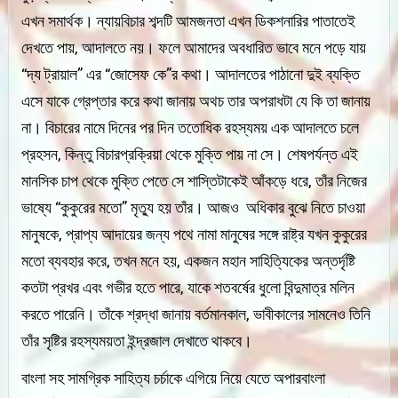
এখন সমার্থক। ন্যায়বিচার শব্দটি আমজনতা এখন ডিকশনারির পাতাতেই
দেখতে পায়, আদালতে নয়। ফলে আমাদের অবধারিত ভাবে মনে পড়ে যায়
“দ্য ট্রায়াল” এর “জোসেফ কে”র কথা। আদালতের পাঠানো দুই ব্যক্তি
এসে যাকে গ্রেপ্তার করে কথা জানায় অথচ তার অপরাধটা যে কি তা জানায়
না। বিচারের নামে দিনের পর দিন ততোধিক রহস্যময় এক আদালতে চলে
প্রহসন, কিন্তু বিচারপ্রক্রিয়া থেকে মুক্তি পায় না সে। শেষপর্যন্ত এই
মানসিক চাপ থেকে মুক্তি পেতে সে শাস্তিটাকেই আঁকড়ে ধরে, তাঁর নিজের
ভাষ্যে “কুকুরের মতো” মৃত্যু হয় তাঁর। আজও অধিকার বুঝে নিতে চাওয়া
মানুষকে, প্রাপ্য আদায়ের জন্য পথে নামা মানুষের সঙ্গে রাষ্ট্র যখন কুকুরের
মতো ব্যবহার করে, তখন মনে হয়, একজন মহান সাহিত্যিকের অন্তর্দৃষ্টি
কতটা প্রখর এবং গভীর হতে পারে, যাকে শতবর্ষের ধুলো বিন্দুমাত্র মলিন
করতে পারেনি। তাঁকে শ্রদ্ধা জানায় বর্তমানকাল, ভাবীকালের সামনেও তিনি
তাঁর সৃষ্টির রহস্যময়তা ইন্দ্রজাল দেখাতে থাকবে।
বাংলা সহ সামগ্রিক সাহিত্য চর্চাকে এগিয়ে নিয়ে যেতে অপারবাংলা