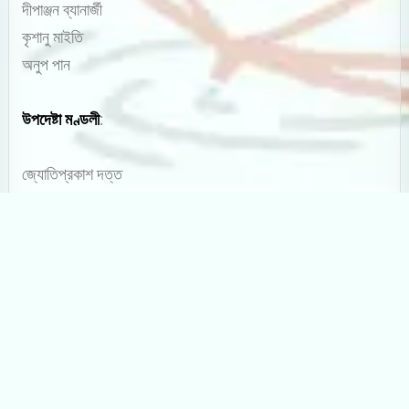
দীপাঞ্জন ব্যানার্জী
কৃশানু মাইতি
অনুপ পান
উপদেষ্টা মণ্ডলী
:
জ্যোতিপ্রকাশ দত্ত
মুহম্মদ নূরুল হুদা
সুবোধ সরকার
ত্রিদিব চট্টোপাধ্যায়
বীথি চট্টোপাধ্যায়
বিনায়ক বন্দ্যোপাধ্যায়
রুদ্রশংকর
ইব্রাহীম চৌধুরী
মোহাম্মদ ইরফান