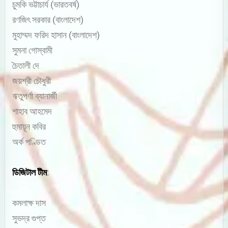
চুমকি ভট্টাচার্য (ভারতবর্ষ)
রণজিৎ সরকার (বাংলাদেশ)
মুহাম্মদ ফরিদ হাসান (বাংলাদেশ)
সুমনা গোস্বামী
চৈতালী দে
জয়শ্রী চৌধুরী
ঋতুপর্ণা ব্যানার্জী
শাহাব আহমেদ
হুমায়ূন কবির
অর্ক পণ্ডিত
ডিজিটাল টীম
:
কমলাক্ষ দাস
সুভদ্র গুপ্ত