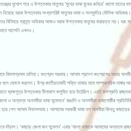
তন্ত্রের মুখোশ পরে এ উপত্যকার মানুষের ‘মুখের ভাষা বুকের রুধিরে’ কালো হাতের থ
 নিয়েছে বরাক উপত্যকার সংখ্যাগরিষ্ট মানুষের ভাষা ও সংস্কৃতির মৌলিক অধিকার। ন
বিনিময়ে প্রাপ্র্য অধিকার আজও বরাক উপত্যকার মানুষের করায়ত্ত নয়। বরং সরকার
ূর্ণভাবে আসেনি এখনও।
 বিমলাপ্রসাদ চালিহা। কংগ্রেস সরকার। আসাম প্রদেশ কংগ্রেসের সভায় অসমীয়া
নবেন বলে ঘোষণা করলেন। উগ্র জাতীয়তাবাদী শক্তি ভাষার নামে সাম্প্রদায়িক দাঙ্গা
াতে ব্রহ্মপুত্র উপত্যকার নীলাকাশ কলুষিত হয়ে উঠেছিল। এরই ফলশ্রুতি রাজ্যভ
লা ও অন্যান্য অনসমীয়া ভাষা সন্মেলনে’ বাঙালি ও অনসমীয়া ভাষাগোষ্ঠীর প্রতিনিধির
াশ হয়ে গেল আসাম বিধানসভায়। আসামের সরকারী ভাষা হল অসমীয়া কিন্তু কাছাড়ের 
 রুখে দাঁড়াল। ‘কাছাড় জেলা জন সন্মেলন’ এবার ‘বাংলা ভাষাকে আসামের অন্যতম রাজ্য