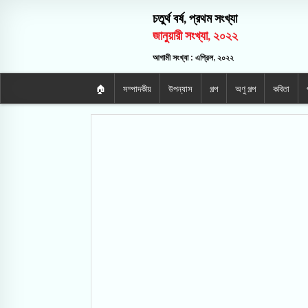
চতুর্থ বর্ষ, প্রথম সংখ্যা
জানুয়ারী সংখ্যা, ২০২২
আগামী সংখ্যা : এপ্রিল, ২০২২
🏠
সম্পাদকীয়
উপন্যাস
গল্প
অণু গল্প
কবিতা