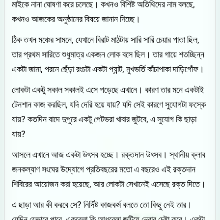
মাইকে নানা ঘোষণা করে চলেছে। কখনও বিশিষ্ট অতিথিদের নাম বলছে,
কখনও আজকের অনুষ্ঠানের বিষয়ে জানান দিচ্ছে।
ঠিক তখন মঞ্চের সামনে, যেখানে বিরাট মাঠটায় সারি সারি চেয়ার পাতা ছিল,
তার প্রথম সারিতে শুধুমাত্র একজন লোক বসে ছিল। তার গায়ে শতচ্ছিন্ন
একটা জামা, পরনে ছেঁড়া রংচটা একটা প্যান্ট, মুখভর্তি কাঁচাপাকা দাড়িগোঁফ।
লোকটা একটু সকাল সকালই এসে পড়েছে এখানে। কারণ তার মনে একটাই
টেনশান কাজ করছিল, যদি দেরি হয়ে যায়? যদি সেই কারণে সুযোগটা ফস্কে
যায়? কতদিন বাদে দুপুরে একটু পেটভরা খাবার জুটবে, এ সুযোগ কি ছাড়া
যায়?
আসলে এখানে আজ একটা উৎসব হচ্ছে। রক্তদান উৎসব। স্থানীয় ক্লাব
জনকল্যাণ সংঘের উদ্যোগে প্রতিবছরের মতো এ বছরেও এই রক্তদান
শিবিরের আয়োজন করা হয়েছে, আর লোকটা সেখানেই এসেছে রক্ত দিতে।
এ ছাড়া আর কী করবে সে? নির্দিষ্ট কাজকর্ম বলতে তো কিছু নেই তার।
যেদিন যেভাবে পারে, একবেলা কি আধবেলা জুটিয়ে নেবার চেষ্টা করে। একটা