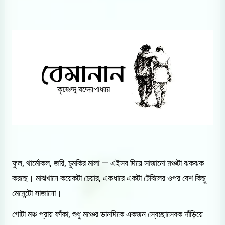
ফুল, থার্মোকল, জরি, চুমকির মালা — এইসব দিয়ে সাজানো মঞ্চটা ঝকঝক
করছে। মাঝখানে কয়েকটা চেয়ার, একধারে একটা টেবিলের ওপর বেশ কিছু
মেমেন্টো সাজানো।
গোটা মঞ্চ প্রায় ফাঁকা, শুধু মঞ্চের ডানদিকে একজন স্বেচ্ছাসেবক দাঁড়িয়ে