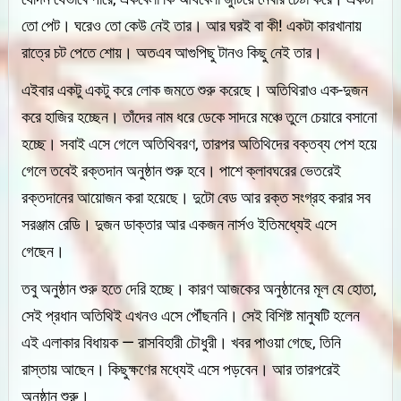
তো পেট। ঘরেও তো কেউ নেই তার। আর ঘরই বা কী! একটা কারখানায়
রাত্রে চট পেতে শোয়। অতএব আগুপিছু টানও কিছু নেই তার।
এইবার একটু একটু করে লোক জমতে শুরু করেছে। অতিথিরাও এক-দুজন
করে হাজির হচ্ছেন। তাঁদের নাম ধরে ডেকে সাদরে মঞ্চে তুলে চেয়ারে বসানো
হচ্ছে। সবাই এসে গেলে অতিথিবরণ, তারপর অতিথিদের বক্তব্য পেশ হয়ে
গেলে তবেই রক্তদান অনুষ্ঠান শুরু হবে। পাশে ক্লাবঘরের ভেতরেই
রক্তদানের আয়োজন করা হয়েছে। দুটো বেড আর রক্ত সংগ্রহ করার সব
সরঞ্জাম রেডি। দুজন ডাক্তার আর একজন নার্সও ইতিমধ্যেই এসে
গেছেন।
তবু অনুষ্ঠান শুরু হতে দেরি হচ্ছে। কারণ আজকের অনুষ্ঠানের মূল যে হোতা,
সেই প্রধান অতিথিই এখনও এসে পৌঁছননি। সেই বিশিষ্ট মানুষটি হলেন
এই এলাকার বিধায়ক — রাসবিহারী চৌধুরী। খবর পাওয়া গেছে, তিনি
রাস্তায় আছেন। কিছুক্ষণের মধ্যেই এসে পড়বেন। আর তারপরেই
অনুষ্ঠান শুরু।