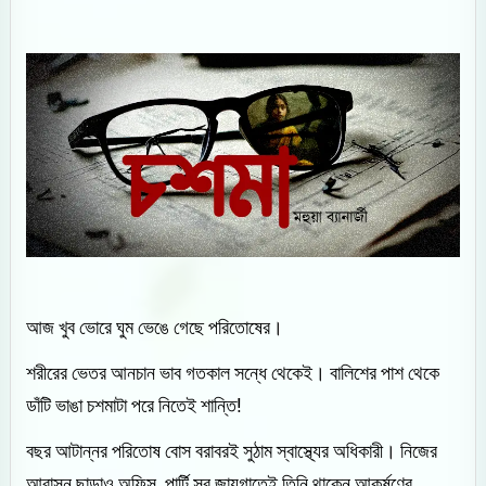
আজ খুব ভোরে ঘুম ভেঙে গেছে পরিতোষের।
শরীরের ভেতর আনচান ভাব গতকাল সন্ধে থেকেই। বালিশের পাশ থেকে
ডাঁটি ভাঙা চশমাটা পরে নিতেই শান্তি!
বছর আটান্নর পরিতোষ বোস বরাবরই সুঠাম স্বাস্থ্যের অধিকারী। নিজের
আবাসন ছাড়াও অফিস, পার্টি সব জায়গাতেই তিনি থাকেন আকর্ষণের