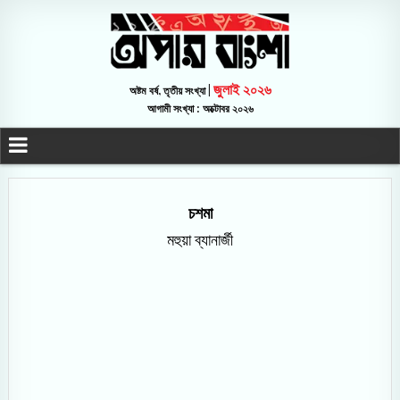
জুলাই ২০২৬
অষ্টম বর্ষ, তৃতীয় সংখ্যা |
আগামী সংখ্যা : অক্টোবর ২০২৬
চশমা
মহুয়া ব্যানার্জী