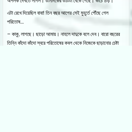
অপলক দেখতে লাগল। ডানদিকের ডাঁটিটা বেঁকে গেছে। কাচে চিড়।
এটা রেখে দিয়েছিল বাবা! তিন বছর আগের সেই মুহূর্তে পৌঁছে গেল
পরিতোষ…
– কাকু, লাগছে। ছাড়ো আমায়। নাহলে দাদুকে বলে দেব। বারো বছরের
তিন্নি কাঁদো কাঁদো স্বরে পরিতোষের কবল থেকে নিজেকে ছাড়ানোর চেষ্টা
করছে। এই ঘরে সে রোজ পড়তে আসে দাদুর কাছে। আজও এসেছিল।
তার মত আরও অনেক ছেলেমেয়ে আসে এখানে। তাদের বস্তিটা খুব
কাছে। আজ এসে দেখে দাদু নেই। কাকু তারপর থেকে এরকম করছে তার
সঙ্গে। সে ব্যথা পেয়ে জোরে কেঁদে ওঠে। দরজা ঠেলে স্তম্ভিত হয়ে যান
আশুতোষ বাবু।
– বাবা, পুলিশে খবর দিও না। আমার ভুল হয়ে গেছে। বলতে বলতেই এক
ধাক্কায় বাবাকে সরিয়ে পালাতে গিয়েছিল পরিতোষ। চশমাটা তখনই ছিটকে
পড়ে। তিন্নি ভয়ে পালাতে গিয়ে দোতলার সিঁড়ি থেকে নিচে পড়ে। তিন্নির
মৃত্যু পরিতোষকে নিশ্চিন্ত করে। আশুতোষ বাবু এই ট্রমায় শয্যাগত হয়ে