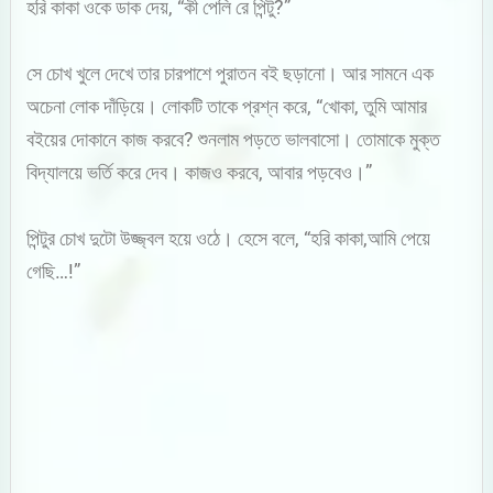
হরি কাকা ওকে ডাক দেয়, “কী পেলি রে পিন্টু?”
সে চোখ খুলে দেখে তার চারপাশে পুরাতন বই ছড়ানো। আর সামনে এক
অচেনা লোক দাঁড়িয়ে। লোকটি তাকে প্রশ্ন করে, “খোকা, তুমি আমার
বইয়ের দোকানে কাজ করবে? শুনলাম পড়তে ভালবাসো। তোমাকে মুক্ত
বিদ্যালয়ে ভর্তি করে দেব। কাজও করবে, আবার পড়বেও।”
পিন্টুর চোখ দুটো উজ্জ্বল হয়ে ওঠে। হেসে বলে, “হরি কাকা,আমি পেয়ে
গেছি…!”