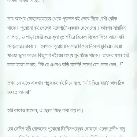
কাগজ বিক্রি আছে…।”
তার অবশ্য লোহালক্কড়ের থেকে পুরাতন বইখাতার দিকে বেশী ঝোঁক
থাকে। পুরোনো বই পেলেই উল্টেপাল্টে একবার দেখে নেয়। তারপর সারাদিন
এ পাড়া, ও পাড়া ফেরি করে ক্লান্ত শরীরে বিকেল বিকেল ফিরে আসে হরি
মোড়লের দোকানে। সেখানে পুরোনো মালের হিসেব নিকেশ চুকিয়ে নাওয়া
খাওয়া ভুলে আরও কিছুক্ষণ বইয়ের মধ্যে মুখ গুঁজে থাকে। তারপর যখন হরি
কাকা তাড়া লাগায়, “কি রে এখনও বাড়ি যাসনি! সন্ধে তো নেমে গেল…!”
তখন সে হাতে একখান পছন্দসই বই নিয়ে বলে, “এটা নিয়ে যায়? কাল ঠিক
ফেরত আনব!”
হরি কাকাও জানেন, এ ছেলে মিছে কথা কয় না।
তো সেদিন হরি মোড়লের পুরোনো জিনিসপত্রের দোকানে এলেন সন্দীপ বাবু।