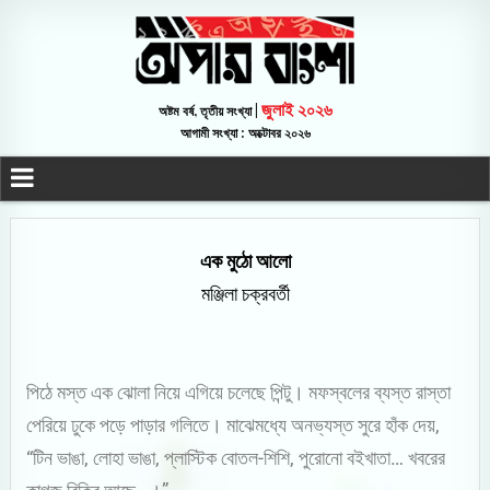
জুলাই ২০২৬
অষ্টম বর্ষ, তৃতীয় সংখ্যা |
আগামী সংখ্যা : অক্টোবর ২০২৬
এক মুঠো আলো
মঞ্জিলা চক্রবর্তী
পিঠে মস্ত এক ঝোলা নিয়ে এগিয়ে চলেছে পিন্টু। মফস্বলের ব্যস্ত রাস্তা
পেরিয়ে ঢুকে পড়ে পাড়ার গলিতে। মাঝেমধ্যে অনভ্যস্ত সুরে হাঁক দেয়,
“টিন ভাঙা, লোহা ভাঙা, প্লাস্টিক বোতল-শিশি, পুরোনো বইখাতা… খবরের