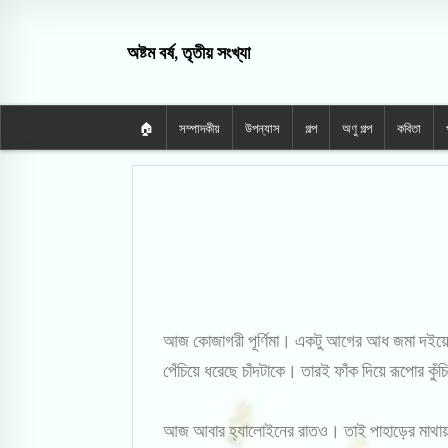
অষ্টম বর্ষ, তৃতীয় সংখ্যা
🏠
সম্পাদকীয়
উপন্যাস
গল্প
অণু গল্প
কবিতা
আজ কোজাগরী পূর্ণিমা। একটু আগের আধ জমা দইয়ের 
পেঁচিয়ে ধরেছে চাঁদটাকে। তারই ফাঁক দিয়ে রূপোর ক
আজ আবার হ্যালোইনের রাতও। তাই পাহাড়ের মাথায় 