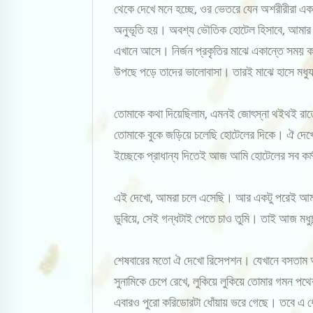
থেকে দেখে মনে হচ্ছে, ওর ভেতরে যেন অশরীরীরা একত
অনুভূতি হয়। অবশ্য ভৌতিক হোটেল হিসাবে, আমার এই 
এখানে আসে। নির্জন প্রকৃতির মাঝে একান্তে সম
উপছে পড়ে তাদের ভালোবাসা। তারই মাঝে হাসে মধুযা
তোমাকে কথা দিয়েছিলাম, এমনই জোৎস্না থইথই রাতে, 
তোমাকে বুকে জড়িয়ে চলেছি হোটেলের দিকে। ঐ দে
ইচ্ছেকে প্রাধান্য দিতেই আজ আমি হোটেলের সব কর্
এই দেখো, আমরা চলে এসেছি। আর একটু পরেই আমরা হ
ডুবিয়ে, সেই গন্ধটাই পেতে চাও তুমি। তাই আজ মধু
শেষবারের মতো ঐ দেখো রিসেপশন। যেখানে বসতাম আ
সুনামিকে চেপে রেখে, লুকিয়ে লুকিয়ে তোমার গমন 
এবারও পুরো করিডোরটা ধোঁয়ায় ভরে গেছে। তবে এ ধ