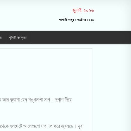
জুলাই ২০২৬
আগামী সংখ্যা : অক্টোবর ২০২৬
ার
পূর্ববর্তী সংস্করণ
 আর কুয়াশা যেন শঙ্খলাগা সাপ। দুপাশ দিয়ে
তর থেকে হলদেটে আলোগুলো দপ দপ করে জ্বলছে। দূর