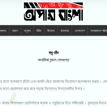
প্রবন্ধ
ভ্রমণ
অনুবাদ
বিবিধ
বিনোদন
রান্নাঘর
যোগাযোগ
অপারবাংলা পরিব
মধু-চাঁদ
অনামিকা মন্ডল সেনগুপ্ত
মতো ফ্যাকাশে চাঁদটা এখন জমাট বেঁধে আকাশের সিংহাসনে জ্বলজ্বল করছে। মেঘ
ুঁচির মতো জ্যোৎস্না ঝরে ঝরে পড়ছে নিঃস্তদ্ধ উপত্যকাটার উপরে।
আমার বিলাসবহুল হোটেলটাকে জ্যাক ও ল্যান্ঠানের দিয়ে সাজিয়েছি। কুমড়োর ভি