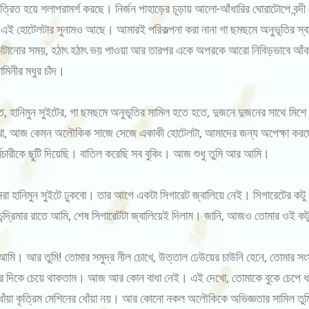
্রিত হয়ে শলাপরামর্শ করছে। নির্জন পাহাড়ের চূড়ায় আলো-আঁধারির ঘোরাটোপে বন্দী
হোটেলটার সুনামও আছে। আমারই পরিকল্পনা করা নানা গা ছমছমে অনুভূতির স্বাদ নি
য় কাটানোর সময়, হঠাৎ হঠাৎ ভয় পাওয়া আর তারপর একে অপরকে আরো নিবিড়ভাবে আ
মিনীর মধুর চাঁদ।
হানিমুন সুইটের, গা ছমছমে অনুভূতির সামিল হতে হতে, দুজনে দুজনের সাথে মিশে গি
খো, আজ কেমন অলৌকিক সাজে সেজে একাকী হোটেলটা, আমাদের জন্য অপেক্ষা কর
মচারীকে ছুটি দিয়েছি। বাতিল করেছি সব বুকিং। আজ শুধু তুমি আর আমি।
ানিমুন সুইটে ঢুকবো। তার আগে একটা সিগারেট জ্বালিয়ে নেই। সিগারেটের কটু গন
চন্দ্রিমার রাতে আমি, শেষ সিগারেটটা জ্বালিয়েই দিলাম। জানি, আজও তোমার ওই ক
মি। আর তুমি! তোমার সমুদ্র নীল চোখে, উত্তাল ঢেউয়ের চাউনি হেনে, তোমার সং
পথের দিকে চেয়ে থাকতাম। আজ আর কোন বাধা নেই। এই দেখো, তোমাকে বুকে চেপে ধর
োঁয়া কৃত্রিম মেশিনের ধোঁয়া নয়। আর কোনো নকল অলৌকিকে অভিজ্ঞতার সামিল তুম