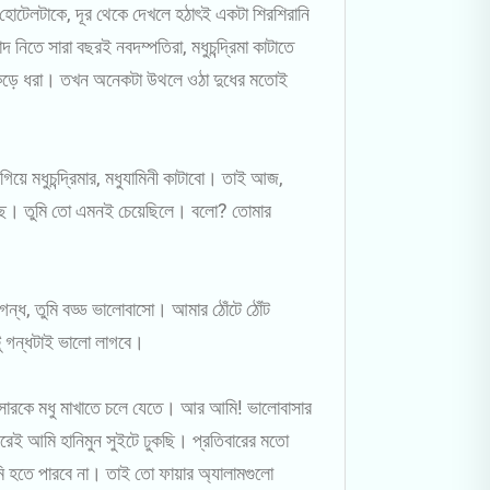
 হোটেলটাকে, দূর থেকে দেখলে হঠাৎই একটা শিরশিরানি
তে সারা বছরই নবদম্পতিরা, মধুচন্দ্রিমা কাটাতে
ঁকড়ে ধরা। তখন অনেকটা উথলে ওঠা দুধের মতোই
য়ে মধুচন্দ্রিমার, মধুযামিনী কাটাবো। তাই আজ,
ছে। তুমি তো এমনই চেয়েছিলে। বলো? তোমার
্ধ, তুমি বড্ড ভালোবাসো। আমার ঠোঁটে ঠোঁট
টু গন্ধটাই ভালো লাগবে।
সারকে মধু মাখাতে চলে যেতে। আর আমি! ভালোবাসার
েই আমি হানিমুন সুইটে ঢুকছি। প্রতিবারের মতো
ি হতে পারবে না। তাই তো ফায়ার অ্যালামগুলো