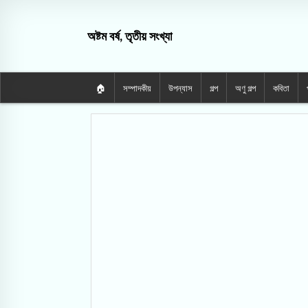
অষ্টম বর্ষ, তৃতীয় সংখ্যা
🏠
সম্পাদকীয়
উপন্যাস
গল্প
অণু গল্প
কবিতা