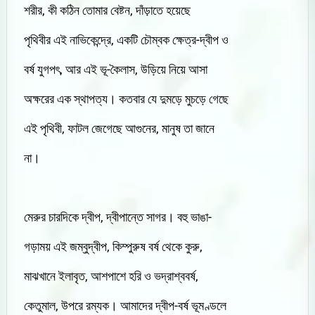
শরীর, কী কঠিন তোমার বেষ্টন, দাঁড়াতে হয়েছে
পৃথিবীর এই নাভিকেন্দ্রে, একটি চৌম্বক ক্ষেত্র-দ্বীপ ও
বর্ষ যুগপৎ, আর এই ভূ-কৈলাস, উড়িয়ে নিয়ে আসা
অক্ষরের এক স্থাপত্য। কতবার যে দুমড়ে মুচড়ে গেছে
এই পৃথিবী, ফাটল জেগেছে আগুনের, মানুষ তা জানে
না।
মেরুর চারদিকে দ্বীপ, দ্বীপান্তে সাগর। বহু ভাঙা-
গড়াময় এই জম্বুদ্বীপ, কিম্পুরুষ বর্ষ থেকে কুরু,
মাঝখানে ইলাবৃত, আশপাশে হরি ও ভদ্রাশ্ববর্ষ,
কেতুমাল, উপরে রম্যক। আমাদের দ্বীপ-বর্ষ ভূমণ্ডলে