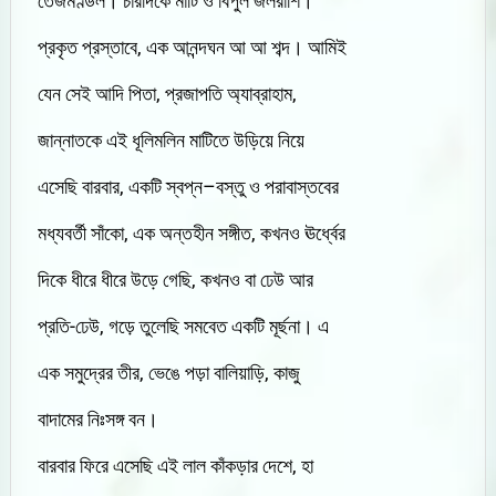
তেজমণ্ডল। চারদিকে মাটি ও বিপুল জলরাশি।
প্রকৃত প্রস্তাবে, এক আনন্দঘন আ আ শব্দ। আমিই
যেন সেই আদি পিতা, প্রজাপতি অ্যাব্রাহাম,
জান্নাতকে এই ধূলিমলিন মাটিতে উড়িয়ে নিয়ে
এসেছি বারবার, একটি স্বপ্ন–বস্তু ও পরাবাস্তবের
মধ্যবর্তী সাঁকো, এক অন্তহীন সঙ্গীত, কখনও ঊর্ধ্বের
দিকে ধীরে ধীরে উড়ে গেছি, কখনও বা ঢেউ আর
প্রতি-ঢেউ, গড়ে তুলেছি সমবেত একটি মূর্ছনা। এ
এক সমুদ্রের তীর, ভেঙে পড়া বালিয়াড়ি, কাজু
বাদামের নিঃসঙ্গ বন।
বারবার ফিরে এসেছি এই লাল কাঁকড়ার দেশে, হা