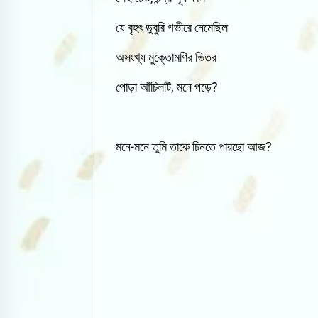
যে বৃহৎ ডুবুরি গভীরে নেমেছিল
অসংখ্য মুক্তোমণির ভিতর
পোড়া আঁচিলটি, মনে পড়ে?
মনে-মনে তুমি তাকে চিনতে পারছো আজ?