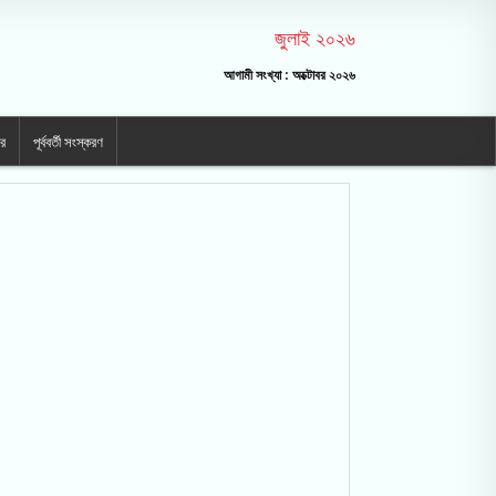
জুলাই ২০২৬
আগামী সংখ্যা : অক্টোবর ২০২৬
ার
পূর্ববর্তী সংস্করণ