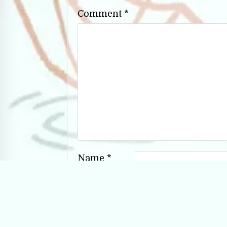
Comment
*
Name
*
Email
*
Website