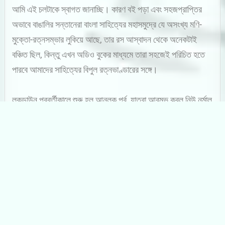
আমি এই চলটাকে স্বাগত জানাচ্ছি। কারণ বই পড়া এবং সহজপ্রাপ্তির
অভাবে বাঙালির সন্তানেরা বাংলা সাহিত্যের মহাসমুদ্রে যে অসংখ্য মণি-
মুক্তো-রত্নসম্ভার লুকিয়ে আছে, তার রস আস্বাদন থেকে অনেকটাই
বঞ্চিত ছিল, কিন্তু এখন অডিও বুকের মাধ্যমে তারা সহজেই পরিচিত হতে
পারবে আমাদের সাহিত্যের বিপুল রত্নভাণ্ডারের সঙ্গে।
লকডাউন পরবর্তীকালে শুরু হল আনলক পর্ব, যাত্রা আরম্ভ করল নিউ নর্মাল
লাইফ। ধীরে ধীরে কলেজ স্ট্রিট খুলল, প্রকাশনা সংস্থাগুলো খুলল।
অবশ্য তার আগে বয়ে গেছে আমাদের ওপর দিয়ে ‘আমফান’ নামের
তাণ্ডব। কলেজ স্ট্রিট – এশিয়ার বৃহত্তম বইবাজার তখন কোমাচ্ছন্ন।
নিউ নর্মালে জেগে উঠল বটে, কিন্তু তার ভাইটাল অর্গানস্‌ তখনও কাজ
করছে না। ফুটপাতে হকার বন্ধুরা নেই, প্রেসিডেন্সি বা ইউনিভার্সিটির
দেওয়ালে ঠেস দিয়ে দাঁড়ানো স্টলগুলি বন্ধ, কারোর কাঠামোসুদ্ধু সবকিছুই
বেমালুম বেপাত্তা (আমফানের দৌরাত্ম্যে), আর ক্রেতা খদ্দের? তারা তো
আকাশের চাঁদ! আকাশের চাঁদকে যেমন নাগালে পাওয়া যায় না, কলেজ স্ট্রিটে