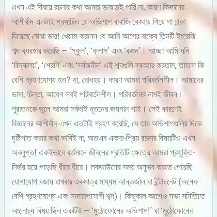
এখন এই বিষয়ে রচনার কথা আমরা ভাবতেই পারি না, কারণ বিজ্ঞানের
আশীর্বাদ এতটাই প্রসারিত যে অভিশাপ বাবাজি কোথায় গিয়ে গা ঢাকা
দিয়েছে বোঝা ভার! খেয়াল করবেন যে আমি আগের বাক্যে তিনটি ইংরেজি
শব্দ ব্যবহার করেছি – ‘স্কুল’, ‘ক্লাস’ এবং ‘কমন’। আচ্ছা আমি যদি
‘বিদ্যালয়’, ‘শ্রেণি’ এবং ‘সর্বজনীন’ এই শব্দগুলি ব্যবহার করতাম, তাহলে কি
বেশি গ্রহণযোগ্য হত? না, বোধহয়। কারণ আমরা পরিবর্তনশীল। আমাদের
ভাষা, চিন্তা, আবেগ সবই পরিবর্তনশীল। পরিবর্তনের নামই জীবন।
পুরাতনকে ভুলে আমরা সর্বদাই নূতনের জয়গান গাই। সেই কারণেই
বিজ্ঞানের আশীর্বাদ এখন এতটাই গ্রহণ করেছি, যে তার অভিশাপগুলির দিকে
দৃষ্টিপাত করার কথা ভাবিই না, অতএব একদা-প্রিয় রচনার বিষয়টিও এখন
অবলুপ্ত! একইভাবে বর্তমানে জীবনের প্রতিটি ক্ষেত্রে আমরা প্রযুক্তি-
নির্ভর হয়ে পড়েছি ধীরে ধীরে। লকডাউনের সময় অনুভব করতে পেরেছি
যোগাযোগ বজায় রাখবার একমাত্র মাধ্যম আন্তর্জাল বা ইন্টারনেট (অনেক
বেশি গ্রহণযোগ্য এবং সময়োপযোগী শব্দ)। কিছুকাল আগেও সভা সমিতিতে
আলোচ্য বিষয় ছিল একটিই – ‘মুঠোফোনের অভিশাপ!’ বা ‘মুঠোফোনের