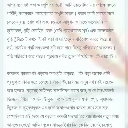
আগ্রাসনে বই-পড়া অবলুপ্তির পথে!’ আমি কোনোদিন এর সপক্ষে বলতে
পারিনি, ফলস্বরূপ আয়োজকরা অখুশি হতেন। কারণ আমি সময়ের সঙ্গে
চলতে স্বচ্ছন্দবোধ করি এবং নতুনকে আহ্বান জানাতে ভালোবাসি –
মুঠোফোন, থুড়ি মোবাইল ফোন (বেশি গ্রহণযোগ্য শব্দ) এবং আন্তর্জাল,
থুড়ি ইন্টারনেট কখনোই বই পড়া বা সাহিত্যের গতিরোধ করতে পারে না।
হ্যাঁ, সাময়িক প্রতিবন্ধকতা সৃষ্টি হতে পারে কিন্তু গতিরোধ? অসম্ভব।
গতি পরিবর্তন হতে পারে। প্রথমে নদীর তুলনা দিয়েছিলাম এই কারণেই।
করোনার প্রভাব বই পড়াতে অবশ্যই পড়েছে। বই পড়া অনেক বেশি
প্রযুক্তি-নির্ভর হতে চলেছে। লকডাউনের সময় মানুষ যখন বই-সচেতন
হয়ে হাতড়ে বেড়াচ্ছে সাহিত্যে মনোনিবেশ করবে বলে, তখন উদ্ধারকর্তা
হিসেবে এগিয়ে এসেছিল ই-বুক এবং অডিও বুক। গুগল প্লে, অ্যামাজন
কিন্ডেল বা সুইফ্‌টবুকস-এর মতো অ্যাপগুলোর রমরমা দেখে মনে মনে
হেসেছিলাম এই ভেবে যে করোনা পরবর্তী সভাগুলিতে আলোচনার নতুন বিষয়
আসতে চলেছে! অডিও বুকের সাবস্ক্রাইবার দিন কে দিন বেড়েই চলেছে।