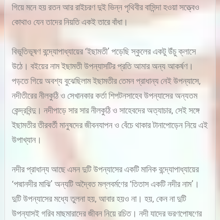
গিয়ে মনে হয় রতন আর রাইচরণ দুই ভিন্ন পৃথিবীর বাসিন্দা হওয়া সত্ত্বেও
কোথাও যেন তাদের নিয়তি একই তারে বাঁধা।
বিভূতিভূষণ বন্দ্যোপাধ্যায়ের ‘ইছামতী’ পড়েছি স্কুলের একটু উঁচু ক্লাসে
উঠে। বইয়ের নাম ইছামতী উপন্যাসটির প্রতি আমার অন্য আকর্ষণ।
পড়তে গিয়ে অবশ্য বুঝেছিলাম ইছামতীর তেমন প্রাধান্য নেই উপন্যাসে,
নদীতীরের নীলকুঠি ও সেখানকার কর্তা শিপটনসাহেব উপন্যাসের অন্যতম
কেন্দ্রবিন্দু। নদীপাড়ে সার সার নীলকুঠি ও সাহেবদের অত্যাচার, সেই সঙ্গে
ইছামতীর তীরবর্তী মানুষদের জীবনযাপন ও বেঁচে থাকার টানাপোড়েন নিয়ে এই
উপাখ্যান।
নদীর প্রাধান্য আছে এমন দুটি উপন্যাসের একটি মানিক বন্দ্যোপাধ্যায়ের
‘পদ্মানদীর মাঝি’ অন্যটি অদ্বৈত মল্লবর্মণের ‘তিতাস একটি নদীর নাম’।
দুটি উপন্যাসের মধ্যে তুলনা হয়, আবার হয়ও না। হয়, কেন না দুটি
উপন্যাসই গরিব মাছমারাদের জীবন নিয়ে রচিত। নদী যাদের ভরণপোষণের