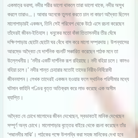
একমাত্র ভরসা, নদীর শরীর ভালো থাকলে তারা ভালো থাকে, নদীর অসুখ
করলে তারাও…। আবার অনেকে তুলনা করতে চান না কারণ অদ্বৈত ছিলেন
মালোপাড়ারই একজন, তিনি সেই পরিবেশ থেকে উঠে এসে রচনা করেছেন
তাঁদেরই জীবন-ইতিহাস। ধনুকের মতো বাঁকা তিতাসনদীর তীর ঘেঁষে
দক্ষিণপাড়ায় ছোটো ছোটো ঘর বেঁধে বাস করে মালো সম্প্রদায়। উপন্যাসের
আরম্ভে অদ্বৈত যে দার্শনিক বচনটি সঞ্চারিত করেছেন পাঠক মনে তা
উল্লেখনীয়। ‘নদীর একটি দার্শনিক রূপ রহিয়াছে। নদী বহিয়া চলে। কালও
বহিয়া চলে।’ নদীর শান্ত চেহারার মতোই তাদের নিরীহ-নির্বিরোধী
জীবনযাপন। লেখক তাদেরই একজন হওয়ার ফলে স্থানিক পরিসীমার মধ্যে
ঘটমান কাহিনি গণ্ডির বৃত্ত অতিক্রম করে লাভ করেছে এক অসীম
ব্যাপ্তি।
অদ্বৈত যে চোখে মালোদের জীবন দেখেছেন, স্বভাবতই মানিক দেখেছেন
সম্পূর্ণ অন্য চোখে। মালোপাড়ার বৃত্তের বাইরে থেকে রচনা করেছেন তাঁর
‘পদ্মানদীর মাঝি’। পাঠকের পক্ষে উপলব্ধি করা সহজ মানিকের দেখা হবে