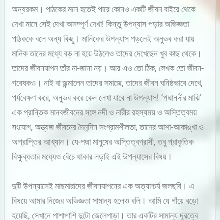
অন্যরকম। পাঠকের মনে হতেই পারে কোনও একটি জীবন বাইরে থেকে
দেখা মানে সেই দেখা অসম্পূর্ণ দেখা! কিন্তু উপন্যাস পড়ার অভিজ্ঞতা
পাঠককে বলে অন্য কিছু। মানিকের উপন্যাস পড়লেই অনুভব করা যায়
মানিক তাদের মধ্যে বড় না হয়ে উঠলেও তাদের দেখেছেন খুব কাছ থেকে।
তাদের জীবনযাপন তাঁর না-জানা নয়। আর এও তো ঠিক, লেখক তো জীবন-
গবেষকও। নাই বা জন্মালেন তাদের সমাজে, তাদের জীবন ঘনিষ্ঠভাবে দেখে,
পর্যবেক্ষণ করে, অনুভব করে কেন লেখা যাবে না উপন্যাস! ‘পদ্মানদীর মাঝি’
এক প্রান্তিক মানবজীবনের সঙ্গে নদী ও নারীর রহস্যময় ও অস্তিত্বময়
সংযোগ, অন্ত্যজ জীবনের দৈনন্দিন সংগ্রামশীলতা, তাদের আশা-আকাঙ্খা ও
অপ্রাপ্তির আখ্যান। যে-পদ্মা মানুষের অস্তিত্বগ্রাসী, তবু প্রাকৃতিক
বিক্ষুব্ধতার মধ্যেও বেঁচে থাকার লড়াই এই উপন্যাসের বিষয়।
দুটি উপন্যাসেই মাছমারাদের জীবনযাপনের এক অত্যাশ্চর্য জলছবি। এ
বিষয়ে আমার নিজের অভিজ্ঞতা সামান্য হলেও বলি। আমি যে গাঁয়ে বড়ো
হয়েছি, সেখানে পাশাপাশি দুটো জেলেপাড়া। তার একটির সামান্য দূরত্বে