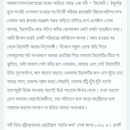
আমার শৈশব-কৈশোরের সঙ্গেও জড়িয়ে আছে এক নদী – ইছামতী। ঠাকুর্দার
মুখে শুনেছি দেশভাগ হওয়ার পর তিনটি পরিবার রাতারাতি বিছানা-বালিশ-লেপ-
তোষক আর রান্নার সরঞ্জাম গরুর গাড়িতে চাপিয়ে চলে এসেছিল এপার
বাংলায়, ইছামতীর ধারে পতিত জমির ঝোপজঙ্গল কেটে বসতি গড়েছিল তারা।
আমি ছিলাম তারই একটি পরিবারের কনিষ্ঠতম সদস্য। জ্ঞান হওয়ার পর
থেকে ইছামতী আমার নিত্যসঙ্গী। বিকেলে স্কুল থেকে বাড়ি ফিরে
খেলাধুলোর পাট না-থাকলে আমরা ছোটোরা গিয়ে বসতাম ইছামতীর তীরে পা
ঝুলিয়ে, ভাটা থাকলে সেই নদীর রূপ একরকম, জোয়ার এলে সেই ইছামতীই
উঠত ফুলেফেঁপে, জল বাড়তে বাড়তে একসময় ইছামতীর জল এসে ছুঁয়ে যেত
পায়ের পাতা, তারপর গ্রাস করত গোড়ালি, তারপর হাঁটু ছুঁই-ছুঁই হলেই
হাফপ্যান্ট ভিজে যাওয়ার আগেই উঠে পড়তাম কিনার থেকে। তখন হয়তো
চেপে বসতাম খেয়ানৌকোটিতে, তার পাটাতনে বসে অন্য যাত্রীদের সঙ্গে
পারাপার করতাম যতক্ষণ না ঘনিয়ে আসত অন্ধকার।
নদী নিয়ে রবীন্দ্রনাথের ছোটোগল্প ‘ঘাটের কথা’ লেখা বাংলা ১২৯১ এ। গল্পটি