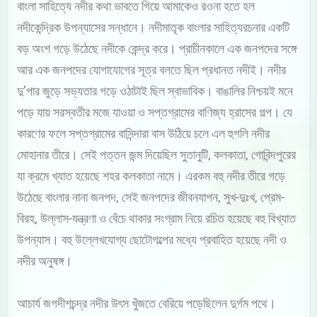
বাংলা সাহিত্যে নদীর কথা ভাবতে গিয়ে আমাকেও রওনা হতে হল
নদীকেন্দ্রিক উপন্যাসের সন্ধানে। নদীমাতৃক বাংলার সাহিত্যরচনার একটি
বড় অংশ গড়ে উঠেছে নদীকে কেন্দ্র করে। প্রাচীনকালে এক জনপদের সঙ্গে
আর এক জনপদের যোগাযোগের সূত্র বলতে ছিল প্রধানত নদীই। নদীর
দু’পার জুড়ে সভ্যতার গড়ে ওঠাটাই ছিল স্বাভাবিক। বাঙালির নিশ্চয়ই মনে
পড়ে যায় সরস্বতীর মজে যাওয়া ও সপ্তগ্রামের বাণিজ্য হ্রাসের গল্প। যে
কারণের ফলে সপ্তগ্রামের বাসিন্দারা বাস উঠিয়ে চলে এল হুগলি নদীর
মোহানার তীরে। সেই পত্তন জন্ম দিয়েছিল সুতানুটি, কলকাতা, গোবিন্দপুরের
যা ক্রমে খ্যাত হয়েছে শহর কলকাতা নামে। এরকম বহু নদীর তীরে গড়ে
উঠেছে বাংলার নানা জনপদ, সেই জনপদের জীবনযাপন, সুখ-দুঃখ, প্রেম-
বিরহ, উল্লাস-যন্ত্রণা ও বেঁচে থাকার সংগ্রাম নিয়ে রচিত হয়েছে বহু বিখ্যাত
উপন্যাস। বহু উল্লেখযোগ্য ছোটোগল্পের মধ্যে প্রবাহিত হয়েছে নদী ও
নদীর অনুষঙ্গ।
আচার্য জগদীশচন্দ্র নদীর উৎস খুঁজতে বেরিয়ে পড়েছিলেন দুর্গম পথে।