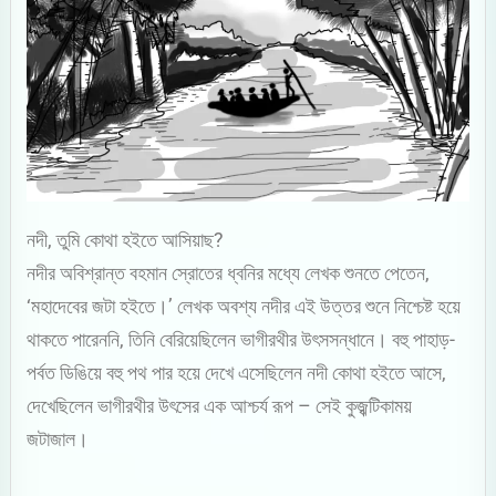
নদী, তুমি কোথা হইতে আসিয়াছ?
নদীর অবিশ্রান্ত বহমান স্রোতের ধ্বনির মধ্যে লেখক শুনতে পেতেন,
‘মহাদেবের জটা হইতে।’ লেখক অবশ্য নদীর এই উত্তর শুনে নিশ্চেষ্ট হয়ে
থাকতে পারেননি, তিনি বেরিয়েছিলেন ভাগীরথীর উৎসসন্ধানে। বহু পাহাড়-
পর্বত ডিঙিয়ে বহু পথ পার হয়ে দেখে এসেছিলেন নদী কোথা হইতে আসে,
দেখেছিলেন ভাগীরথীর উৎসের এক আশ্চর্য রূপ – সেই কুজ্ঝটিকাময়
জটাজাল।