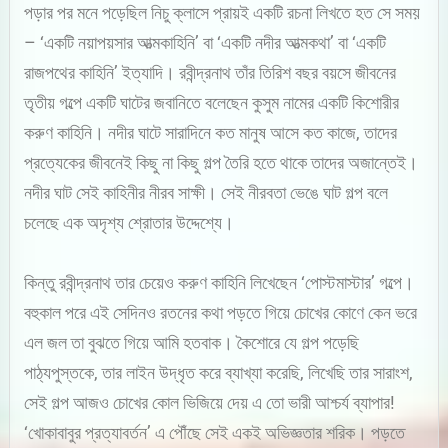
পড়ার পর মনে পড়েছিল নিচু ক্লাসে প্রায়ই একটি রচনা লিখতে হত সে সময়
– ‘একটি নয়াপয়সার আত্মকাহিনি’ বা ‘একটি নদীর আত্মকথা’ বা ‘একটি
রাজপথের কাহিনি’ ইত্যাদি। রবীন্দ্রনাথ তাঁর তিরিশ বছর বয়সে জীবনের
তৃতীয় গল্পে একটি ঘাটের জবানিতে বলেছেন কুসুম নামের একটি কিশোরীর
করুণ কাহিনি। নদীর ঘাটে সারাদিনে কত মানুষ আসে কত কাজে, তাদের
প্রত্যেকের জীবনেই কিছু না কিছু গল্প তৈরি হতে থাকে তাদের অজান্তেই।
নদীর ঘাট সেই কাহিনীর নীরব সাক্ষী। সেই নীরবতা ভেঙে ঘাট গল্প বলে
চলেছে এক অদৃশ্য শ্রোতার উদ্দেশ্যে।
কিন্তু রবীন্দ্রনাথ তার চেয়েও করুণ কাহিনি লিখেছেন ‘পোস্টমাস্টার’ গল্পে।
বহুকাল পরে এই সেদিনও রতনের কথা পড়তে গিয়ে চোখের কোণে কেন ভরে
এল জল তা বুঝতে গিয়ে আমি হতবাক। কৈশোরে যে গল্প পড়েছি
পাঠ্যপুস্তকে, তার লাইন উদ্ধৃত করে ব্যাখ্যা করেছি, লিখেছি তার সারাংশ,
সেই গল্প আজও চোখের কোল ভিজিয়ে দেয় এ তো ভারী আশ্চর্য ব্যাপার!
‘খোকাবাবুর প্রত্যাবর্তন’ এ পৌঁছে সেই একই অভিজ্ঞতার শরিক। পড়তে