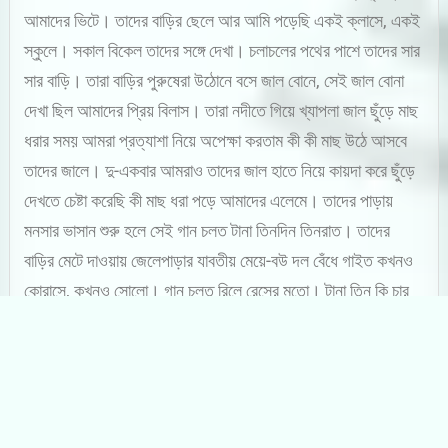
আমাদের ভিটে। তাদের বাড়ির ছেলে আর আমি পড়েছি একই ক্লাসে, একই
স্কুলে। সকাল বিকেল তাদের সঙ্গে দেখা। চলাচলের পথের পাশে তাদের সার
সার বাড়ি। তারা বাড়ির পুরুষেরা উঠোনে বসে জাল বোনে, সেই জাল বোনা
দেখা ছিল আমাদের প্রিয় বিলাস। তারা নদীতে গিয়ে খ্যাপলা জাল ছুঁড়ে মাছ
ধরার সময় আমরা প্রত্যাশা নিয়ে অপেক্ষা করতাম কী কী মাছ উঠে আসবে
তাদের জালে। দু-একবার আমরাও তাদের জাল হাতে নিয়ে কায়দা করে ছুঁড়ে
দেখতে চেষ্টা করেছি কী মাছ ধরা পড়ে আমাদের এলেমে। তাদের পাড়ায়
মনসার ভাসান শুরু হলে সেই গান চলত টানা তিনদিন তিনরাত। তাদের
বাড়ির মেটে দাওয়ায় জেলেপাড়ার যাবতীয় মেয়ে-বউ দল বেঁধে গাইত কখনও
কোরাসে, কখনও সোলো। গান চলত রিলে রেসের মতো। টানা তিন কি চার
ঘণ্টা গাইবার পর একদল উঠে চলে যেত তাদের রান্নাবাড়া করতে, খেতে বা
শুয়ে বিশ্রাম নিতে, অন্যদল শুরু করত সেই ফেলে যাওয়া গানের শেষ পঙতি
থেকে। সেই গান শুনতে আমাদের বামুনপাড়ার সবাই ভিড় জমাত সকাল-
সন্ধে। কখনও গান শুনতে অনেক রাত হয়ে যেত। ইছামতীতে মাছ-ধরা,
ইছামতীতে মাছ কমে এলে মাছের তল্লাসে তাদের পুরুষদের সমুদ্রে বেরিয়ে