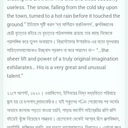
useless. The snow, falling from the cold sky upon
the town, turned to a hot rain before it touched the
ground.” ইতিহাস সৃষ্টি করল ‘দ্য মার্শিয়ান ক্রনিকলস’, কল্পবিজ্ঞানের
ছোট্ট বৃত্তের বাইরে যে বৃহত্তর পাঠকসমাজ রয়েছে তার কাছে নিজেকে
প্রাসঙ্গিক করে তুলল অনায়াসে। ক্রিস্টোফার ঈশারউড-এর মতো মূলধারার
সাহিত্যসমালোচকও উচ্ছ্বাস প্রকাশ না করে পারলেন না— “…the
sheer lift and power of a truly original imagination
exhilarates… His is a very great and unusual
talent.”
২২শে আগস্ট, ১৯২০। ওয়াকিগেন, ইলিনয়ের নিম্ন মধ্যবিত্ত পরিবারে
জন্ম হয় রে ডগলাস ব্র্যাডবেরি-র। হাই স্কুলের গণ্ডি পেরোনোর পর অর্থের
অভাবে কলেজে পড়তে যাওয়া হয়নি, পাড়ার কার্নেগি লাইব্রেরির রাশি রাশি
বইয়েই খুঁজে নিয়েছেন সান্ত্বনা। ছেলেবেলা থেকেই আগ্রহ ছিল কল্পবিজ্ঞান,
ফ্যান্টাসি, কমিক্সের প্রতি, গল্প শুনতে ভালোবাসতেন, লিখতেও। এগারো বছর