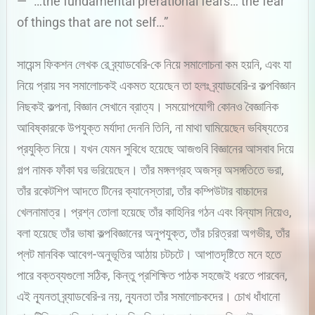
— “…the fundamental prerational fears… the fear
of things that are not self…”
সায়েন্স ফিকশন লেখক রে ব্র্যাডবেরি-কে নিয়ে সমালোচনা কম হয়নি, এবং যা
নিয়ে প্রায় সব সমালোচকই একমত হয়েছেন তা হলঃ ব্র্যাডবেরি-র কল্পবিজ্ঞান
নিছকই কল্পনা, বিজ্ঞান সেখানে ব্রাত্য। সময়োপযোগী কোনও বৈজ্ঞানিক
আবিষ্কারকে উপযুক্ত মর্যাদা দেননি তিনি, না মাথা ঘামিয়েছেন ভবিষ্যতের
প্রযুক্তি নিয়ে। যখন যেমন সুবিধে হয়েছে আজগুবি বিজ্ঞানের আসবাব দিয়ে
গল্প নামক ফাঁকা ঘর ভরিয়েছেন। তাঁর মঙ্গলগ্রহ অজস্র অসঙ্গতিতে ভরা,
তাঁর রকেটশিপ আদতে টিনের ক্যানেস্তারা, তাঁর কম্পিউটার বাচ্চাদের
খেলনামাত্র। প্রশ্ন তোলা হয়েছে তাঁর কাহিনির গঠন এবং বিন্যাস নিয়েও,
বলা হয়েছে তাঁর ভাষা কল্পবিজ্ঞানের অনুপযুক্ত, তাঁর চরিত্ররা অগভীর, তাঁর
প্লট মানবিক আবেগ-অনুভূতির আঠায় চটচটে। আপাতদৃষ্টিতে মনে হতে
পারে বক্তব্যগুলো সঠিক, কিন্তু প্রশিক্ষিত পাঠক সহজেই ধরতে পারবেন,
এই ন্যূনতা ব্র্যাডবেরি-র নয়, ন্যূনতা তাঁর সমালোচকদের। চোখ ধাঁধানো