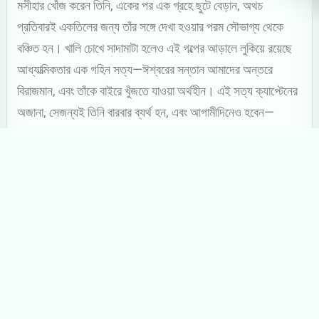
মসীহার খোঁজ করেন তিনি, একের পর এক গ্রহে ছুটে বেড়ান, অথচ
প্রতিবারই একতিলের জন্য তাঁর সঙ্গে দেখা হওয়ার পরম সৌভাগ্য থেকে
বঞ্চিত হন। খালি চোখে সাদামাটা হলেও এই গল্পের আড়ালে লুকিয়ে রয়েছে
আধ্যাত্মিকতার এক গহিন সত্য—ঈশ্বরের সন্তান আমাদের অন্তরে
বিরাজমান, এবং তাঁকে বাইরে খুঁজতে যাওয়া অর্থহীন। এই সত্য ক্যাপ্টেনের
অজানা, সেজন্যই তিনি বারবার ব্যর্থ হন, এবং আগামীদিনেও হবেন—
“And he’ll go on, planet after planet, seeking and
seeking, and always and always he will be an hour
late, or a half hour late, or ten minutes late, or a
minute late. And finally he will miss out by only a
few seconds.”
ব্র্যাডবেরি-র ‘ক্যালাইডস্কোপ’ গল্পেও আধ্যাত্মিকতার ছাপ স্পষ্ট।
মহাশূন্যের বুকে এলোমেলো হয়ে ছড়িয়ে যাওয়া অভিযাত্রীরা নিশ্চিত মৃত্যুর
দিকে ধেয়ে যায়, অতীতের স্মৃতি রোমন্থন করতে করতে। প্রথমে আসে