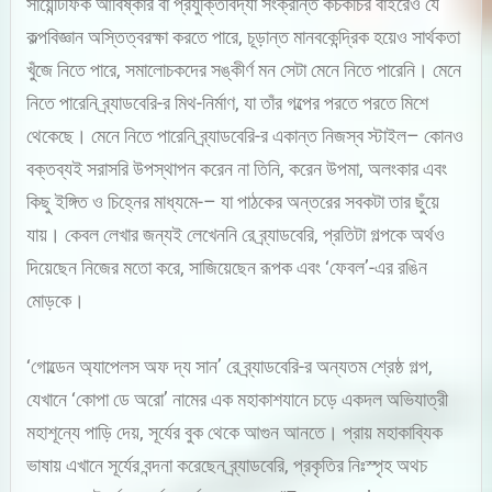
সায়েন্টিফিক আবিষ্কার বা প্রযুক্তিবিদ্যা সংক্রান্ত কচকচির বাইরেও যে
কল্পবিজ্ঞান অস্তিত্বরক্ষা করতে পারে, চূড়ান্ত মানবকেন্দ্রিক হয়েও সার্থকতা
খুঁজে নিতে পারে, সমালোচকদের সঙ্কীর্ণ মন সেটা মেনে নিতে পারেনি। মেনে
নিতে পারেনি ব্র্যাডবেরি-র মিথ-নির্মাণ, যা তাঁর গল্পের পরতে পরতে মিশে
থেকেছে। মেনে নিতে পারেনি ব্র্যাডবেরি-র একান্ত নিজস্ব স্টাইল– কোনও
বক্তব্যই সরাসরি উপস্থাপন করেন না তিনি, করেন উপমা, অলংকার এবং
কিছু ইঙ্গিত ও চিহ্নের মাধ্যমে-– যা পাঠকের অন্তরের সবকটা তার ছুঁয়ে
যায়। কেবল লেখার জন্যই লেখেননি রে ব্র্যাডবেরি, প্রতিটা গল্পকে অর্থও
দিয়েছেন নিজের মতো করে, সাজিয়েছেন রূপক এবং ‘ফেবল’-এর রঙিন
মোড়কে।
‘গোল্ডেন অ্যাপেলস অফ দ্য সান’ রে ব্র্যাডবেরি-র অন্যতম শ্রেষ্ঠ গল্প,
যেখানে ‘কোপা ডে অরো’ নামের এক মহাকাশযানে চড়ে একদল অভিযাত্রী
মহাশূন্যে পাড়ি দেয়, সূর্যের বুক থেকে আগুন আনতে। প্রায় মহাকাব্যিক
ভাষায় এখানে সূর্যের বন্দনা করেছেন ব্র্যাডবেরি, প্রকৃতির নিঃস্পৃহ অথচ