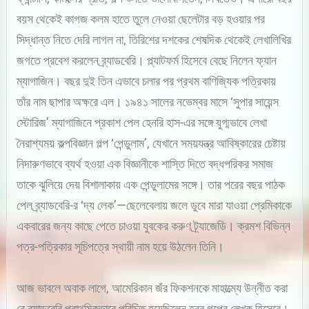
বয়স থেকেই কাগজ কলম হাতে তুলে নেওয়া ছেলেটার বড় হওয়ার পর
সিদ্ধান্ত নিতে দেরি লাগল না, তিরিশের দশকের শেষদিক থেকেই লেখালিখির
জগতে প্রবেশ করলেন ব্র্যাডবেরি। প্ল্যাটফর্ম হিসেবে বেছে নিলেন ফ্যান
ম্যাগাজিন। বছর দুই তিন এভাবে চলার পর প্রথম বাণিজ্যিক পত্রিকায়
তাঁর নাম ছাপার অক্ষরে এল। ১৯৪১ সালের নভেম্বর মাসে ‘সুপার সায়েন্স
স্টোরিজ’ ম্যাগাজিনে প্রকাশ পেল হেনরি হাস-এর সঙ্গে যুগ্মভাবে লেখা
নৈরাশ্যময় কল্পবিজ্ঞান গল্প ‘পেন্ডুলাম’, যেখানে সময়যন্ত্র আবিষ্কারের চেষ্টায়
নিদারুণভাবে ব্যর্থ হওয়া এক বিজ্ঞানীকে শাস্তি দিতে বদ্ধপরিকর সমাজ
তাকে ঝুলিয়ে দেয় বিশালাকায় এক পেন্ডুলামের সঙ্গে। তার পরের বছর পাঠক
পেল ব্র্যাডবেরি-র ‘দ্য লেক’—ছেলেবেলায় জলে ডুবে মারা যাওয়া প্রেমিকাকে
একবারের জন্য কাছে পেতে চাওয়া যুবকের করুণ ট্র্যাজেডি। ক্রমশ বিভিন্ন
পত্র-পত্রিকার সূচিপত্রে স্থায়ী নাম হয়ে উঠলেন তিনি।
আজ ভাবলে অবাক লাগে, আমেরিকান জঁর ফিকশনকে মাহাত্ম্যে উন্নীত করা
রে ব্র্যাডবেরি প্রাথমিকভাবে পরিচিত হয়েছিলেন হরর গল্পের লেখক হিসেবে।