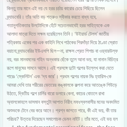
কিন্তু তার মানে এই নয় যে হরর চর্চায় কারোর চেয়ে পিছিয়ে ছিলেন
ব্র্যাডবেরি। তাঁর অতি বড় শত্রুও স্বীকার করতে বাধ্য হবে,
গতানুগতিকতার উলটোদিকে হেঁটে সচেতনভাবেই হরর সাহিত্যকে এক
আলাদা মাত্রা দিতে সক্ষম হয়েছিলেন তিনি। ‘উইয়ার্ড টেলস’ জাতীয়
পত্রিকায় একের পর এক কাহিনি লিখে পাঠকের শিরদাঁড়া দিয়ে ঠাণ্ডা স্রোত
বয়ানো ব্র্যাডবেরির ইউএসপি ছিল—না, রাক্ষস প্রেত পিশাচ বা ওয়্যারউল্ফ
নয়, বরং মানবমনের গহিন অন্ধকার ছেঁকে তুলে আনা ভয়, যা নানান বিচিত্র
রূপে মানুষের সামনে আসে। এই প্রসঙ্গে দুটো গল্পের উল্লেখ করা যেতে
পারেঃ ‘স্কেলিটন’ এবং ‘দ্য জার’। প্রথম গল্পের নায়ক মিঃ হ্যারিস-কে
আমরা দেখি তার শরীরের ভেতরের কঙ্কালকে কল্পনা করে আতঙ্কে শিউড়ে
উঠতে, দ্বিতীয় গল্পে চার্লির বারো ডলারে কেনা, কাচের বোতলে রাখা
অ্যালকোহলে ভাসমান বস্তুটা আপাত নিরীহ মফঃস্বলবাসীর মনের অবদমিত
অশুভকে টেনে বের করে আনে। প্রশ্ন জাগতে পারে, কী এই ভয়, কী তার
পরিচয়? উত্তর দিয়েছেন সমালোচক ডেমন নাইট। তাঁর মতে, এই ভয় হল