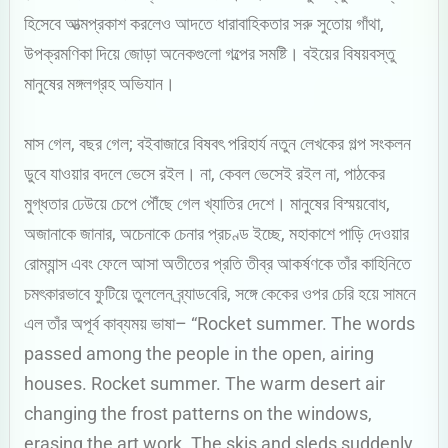
হিসেবে আত্মপ্রকাশ করলেও আদতে ধারাবাহিকতার সরু সুতোয় গাঁথা,
উপক্রমণিকা দিয়ে জোড়া অনেকগুলো গল্পের সমষ্টি। বইয়ের বিষয়বস্তু
মানুষের মঙ্গলগ্রহ অভিযান।
মাস গেল, বছর গেল; বইবাজারে বিষবৎ পরিহার্য নতুন লেখকের গল্প সংকলন
ডুবে যাওয়ার বদলে ভেসে রইল। না, কেবল ভেসেই রইল না, পাঠকের
মুগ্ধতার ঢেউয়ে চেপে পৌঁছে গেল খ্যাতির দেশে। মানুষের বিস্ময়বোধ,
অজানাকে জানার, অচেনাকে চেনার প্রচণ্ড ইচ্ছে, মহাকাশে পাড়ি দেওয়ার
রোম্যান্স এবং ফেলে আসা অতীতের প্রতি তীব্র আকর্ষণকে তাঁর কাহিনিতে
চমৎকারভাবে ফুটিয়ে তুললেন ব্র্যাডবেরি, সঙ্গে কেকের ওপর চেরি হয়ে সামনে
এল তাঁর অপূর্ব কাব্যময় ভাষা– “Rocket summer. The words
passed among the people in the open, airing
houses. Rocket summer. The warm desert air
changing the frost patterns on the windows,
erasing the art work. The skis and sleds suddenly