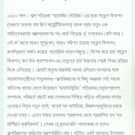
১৯৫০ সাল। পাল্প পত্রিকা ‘আমেজিং স্টোরিজ’-এর মঞ্চে সায়েন্স ফিকশন
(শুরুতে অবশ্য নাম ছিল সায়েন্টিফিকশন) নামক প্রায় নতুন এক
সাহিত্যঘরানার আত্মপ্রকাশের পর কেটে গিয়েছে দু’ দশকেরও বেশি সময়।
এই ক’ বছরে আরও সুশৃঙ্খল, আরও পরিণত হয়েছে সায়েন্স ফিকশন,
জনপ্রিয়তা অর্জন করেছে আমেরিকা মহাদেশজুড়ে। বিশেষ করে হার্ড সায়েন্স
ফিকশন; জন উড ক্যাম্পবেল-এর নেতৃত্বে হার্ড উচ্চতার শ্রেষ্ঠ শিখর ছোঁয়ার
দিকে এগিয়েছে। রোবটে মানুষে মারামারি অথবা এলিয়েন দানবদের সঙ্গে
মহাকাশযাত্রীদের সম্মুখসমর—কল্পবিজ্ঞানের যা কিছু অন্ত্যজ সেই সবকে
বাতিলের খাতায় ফেলে দিয়েছেন ‘অ্যাস্টাউন্ডিং’ পত্রিকার দোর্দন্ডপ্রতাপ
সম্পাদক, পরিবর্তে বাছাই করা লেখকদের শিখিয়ে পড়িয়ে পত্রিকার পাতায়
এনেছেন নিত্য নতুন প্লট, আশ্চর্য সব আইডিয়া, বিজ্ঞানপ্রযুক্তির চমকে
দেওয়া তথ্য। এহেন সময়ে ডাবলডে প্রকাশনা থেকে প্রকাশিত হল ‘দ্য
মার্শিয়ান ক্রনিকলস’। লেখক রে ব্র্যাডবেরি–আনকোরা না হলেও
কল্পবিজ্ঞানের আঙিনায় স্বল্পপরিচিত নাম। বইটাও একটু অদ্ভুতঃ উপন্যাস