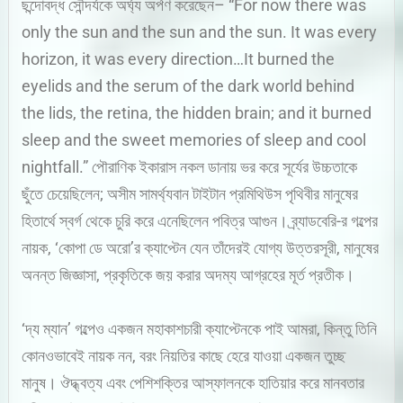
ছন্দোবদ্ধ সৌন্দর্যকে অর্ঘ্য অর্পণ করেছেন– “For now there was
only the sun and the sun and the sun. It was every
horizon, it was every direction…It burned the
eyelids and the serum of the dark world behind
the lids, the retina, the hidden brain; and it burned
sleep and the sweet memories of sleep and cool
nightfall.” পৌরাণিক ইকারাস নকল ডানায় ভর করে সূর্যের উচ্চতাকে
ছুঁতে চেয়েছিলেন; অসীম সামর্থ্যবান টাইটান প্রমিথিউস পৃথিবীর মানুষের
হিতার্থে স্বর্গ থেকে চুরি করে এনেছিলেন পবিত্র আগুন। ব্র্যাডবেরি-র গল্পের
নায়ক, ‘কোপা ডে অরো’র ক্যাপ্টেন যেন তাঁদেরই যোগ্য উত্তরসূরী, মানুষের
অনন্ত জিজ্ঞাসা, প্রকৃতিকে জয় করার অদম্য আগ্রহের মূর্ত প্রতীক।
‘দ্য ম্যান’ গল্পেও একজন মহাকাশচারী ক্যাপ্টেনকে পাই আমরা, কিন্তু তিনি
কোনওভাবেই নায়ক নন, বরং নিয়তির কাছে হেরে যাওয়া একজন তুচ্ছ
মানুষ। ঔদ্ধ্বত্য এবং পেশিশক্তির আস্ফালনকে হাতিয়ার করে মানবতার