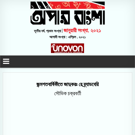
জানুয়ারী সংখ্যা, ২০২১
তৃতীয় বর্ষ, প্রথম সংখ্যা |
আগামী সংখ্যা : এপ্রিল , ২০২১
জন্মশতবার্ষিকীতে জাদুকরঃ রে ব্র্যাডবেরি
সৌভিক চক্রবর্তী