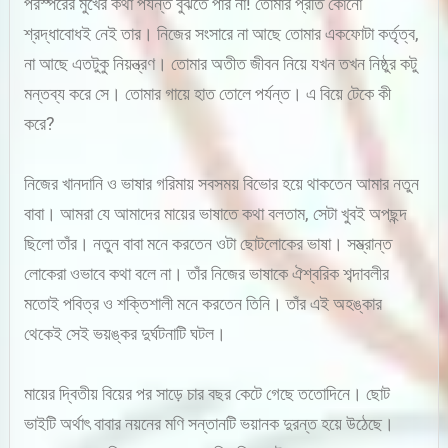
পরস্পরের মুখের কথা পর্যন্ত বুঝতে পার না! তোমার প্রতি কোনো
শ্রদ্ধাবোধই নেই তার। নিজের সংসারে না আছে তোমার একফোটা কর্তৃত্ব,
না আছে এতটুকু নিয়ন্ত্রণ। তোমার অতীত জীবন নিয়ে যখন তখন নিষ্ঠুর কটু
মন্তব্য করে সে। তোমার গায়ে হাত তোলে পর্যন্ত। এ বিয়ে টেকে কী
করে?
নিজের খানদানি ও ভাষার গরিমায় সবসময় বিভোর হয়ে থাকতেন আমার নতুন
বাবা। আমরা যে আমাদের মায়ের ভাষাতে কথা বলতাম, সেটা খুবই অপছন্দ
ছিলো তাঁর। নতুন বাবা মনে করতেন ওটা ছোটলোকের ভাষা। সম্ভ্রান্ত
লোকেরা ওভাবে কথা বলে না। তাঁর নিজের ভাষাকে ঐশ্বরিক শব্দাবলীর
মতোই পবিত্র ও শক্তিশালী মনে করতেন তিনি। তাঁর এই অহঙ্কার
থেকেই সেই ভয়ঙ্কর দুর্ঘটনাটি ঘটল।
মায়ের দ্বিতীয় বিয়ের পর সাড়ে চার বছর কেটে গেছে ততোদিনে। ছোট
ভাইটি অর্থাৎ বাবার নয়নের মণি সন্তানটি ভয়ানক দুরন্ত হয়ে উঠেছে।