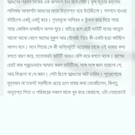
ফাল্গুনের প্রথম দিকের এক ঝলমলে দিন ছিল সেটা। কৃষ্ণচূড়ার রক্তাভ
লালিমায় আকাশটা আগুনের মতো উত্তপ্ত হয়ে উঠেছিলো। শনশনে হাওয়া
বইছিলো একটু একটু করে। গৃহবধূকে অস্থির ও উন্মনা করে দিয়ে গাছে
গাছে কোকিল ডাকছিল অলস সুরে। বাইরে বসে ছোট ভাইটি মনের আনন্দে
আধো আধো বোলে আমের মুকুল আর মৌমাছি নিয়ে কী-একটা ছড়া কাটছিল
আপন মনে। শুনে পিতার সে কী অগ্নিমূর্তি! যতোবার তাকে ওই ভাষায় কথা
বলতে বারণ করে, ততোবারই ভাইটি আরও বেশি করে বলতে থাকে। রাগের
চোটে বাবা প্রচন্ডভাবে আঘাত করল ভাইটিকে, সঙ্গে সঙ্গে জ্ঞান হারালো সে;
আর ফিরলো না সে জ্ঞান। সেটা ছিলো ফাল্গুনের আট তারিখ। পুত্রশোকে
মুহ্যমান মা তখনই স্বামীকে ছেড়ে চলে যাবার কথা ভেবেছিলেন, কিন্তু
অনুতপ্ত পিতা ও পরিবারের সকলে মাকে খুব করে বোঝালো, ওটা নেহায়েতই
দুর্ঘটনা। পুত্রবিয়োগ ও অনুশোচনায় বাবা নিজেও তখন অর্ধ-উন্মাদ। মা তার
সকল কষ্ট বুকে চেপে আমাদের কথা ভেবে এর পরও থেকে গেলেন এ
সংসারে। তবে একটা শর্তে। আমাদের কথাবার্তা নিয়ে কোন মন্তব্য বা
অভিযোগ উঠবে না আর। তা তেমন সরাসরি ওঠেনি ঠিকই, কিন্তু এতে করে