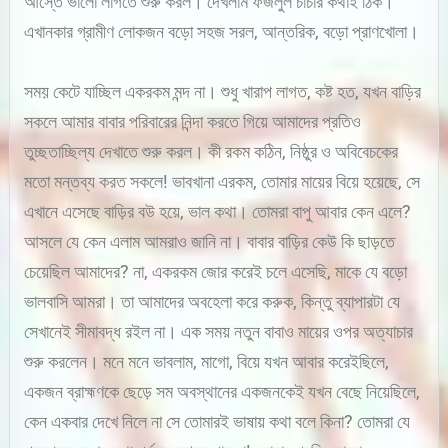
আস্তে ভালো লাগতে শুরু করল। দেখলাম ফজলুল চাচার কথাই ঠিক।
এখানকার গ্রামীণ লোকজন বড়ো সহজ সরল, আন্তরিক, বড়ো প্রাণখোলা।
সময় কেটে যাচ্ছিল একরকম মন্দ না। শুধু খারাপ লাগত, কষ্ট হত, যখন বাড়ির
সকলে আমার বাবার পরিবারের নিন্দা করতে গিয়ে আমাদের প্রতিও
তুচ্ছতাচ্ছিল্য দেখাতে শুরু করল। কী রকম কঠিন, নিষ্ঠুর ও অবিবেচকের
মতো মন্তব্য করত সকলে! ভাবখানা এরকম, তোমার মায়ের বিয়ে হয়েছে, সে
এখানে এসেছে বাড়ির বউ হয়ে, ভাল কথা। তোমরা বাপু আবার কেন এলে?
আসলে যে কেন এলাম আমরাও জানি না। বাবার বাড়ির কেউ কি ছাড়তে
চেয়েছিল আমাদের? না, একরকম জোর করেই চলে এসেছি, মাকে যে বড়ো
ভালবাসি আমরা। তা আমাদের অবহেলা করে করুক, কিন্তু ব্যাপারটা যে
সেখানেই সীমাবদ্ধ রইল না। এক সময় নতুন বাবাও মায়ের ওপর অত্যাচার
শুরু করলেন। মনে মনে ভাবলাম, মাগো, বিয়ে যখন আবার করেইছিলে,
একজন ব্রাহ্মণকে ছেড়ে সম অবস্থানের একজনকেই যখন বেছে নিয়েছিলে,
কেন একবার দেখে নিলে না সে তোমারই ভাষায় কথা বলে কিনা? তোমরা যে