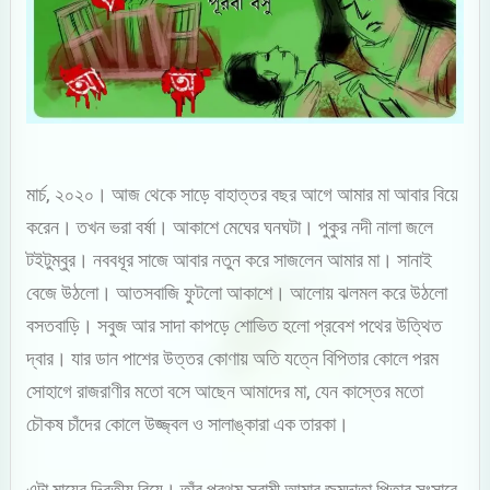
মার্চ, ২০২০। আজ থেকে সাড়ে বাহাত্তর বছর আগে আমার মা আবার বিয়ে
করেন। তখন ভরা বর্ষা। আকাশে মেঘের ঘনঘটা। পুকুর নদী নালা জলে
টইটুম্বুর। নববধূর সাজে আবার নতুন করে সাজলেন আমার মা। সানাই
বেজে উঠলো। আতসবাজি ফুটলো আকাশে। আলোয় ঝলমল করে উঠলো
বসতবাড়ি। সবুজ আর সাদা কাপড়ে শোভিত হলো প্রবেশ পথের উত্থিত
দ্বার। যার ডান পাশের উত্তর কোণায় অতি যত্নে বিপিতার কোলে পরম
সোহাগে রাজরাণীর মতো বসে আছেন আমাদের মা, যেন কাস্তের মতো
চৌকষ চাঁদের কোলে উজ্জ্বল ও সালাঙ্কারা এক তারকা।
এটা মায়ের দ্বিতীয় বিয়ে। তাঁর প্রথম স্বামী আমার জন্মদাতা পিতার সংসারে