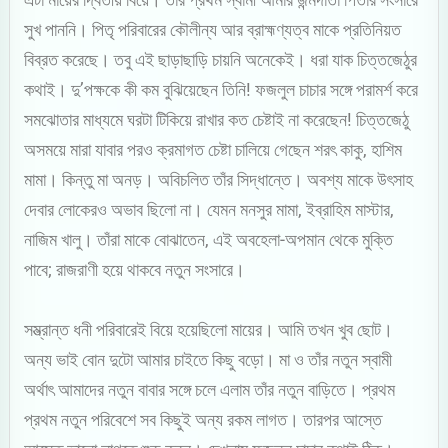
সুখ পাননি। পিতৃ পরিবারের কৌলীন্য আর ব্রাহ্মণ্যত্ব মাকে প্রতিনিয়ত
বিব্রত করেছে। তবু এই ছাড়াছাড়ি চায়নি অনেকেই। ধরা যাক চিত্তজেঠুর
কথাই। দু’পক্ষকে কী কম বুঝিয়েছেন তিনি! ফজলুল চাচার সঙ্গে পরামর্শ করে
সমঝোতার মাধ্যমে ঘরটা টিকিয়ে রাখার কত চেষ্টাই না করেছেন! চিত্তজেঠু
অসময়ে মারা যাবার পরও ক্রমাগত চেষ্টা চালিয়ে গেছেন শরৎ কাকু, হাশিম
মামা। কিন্তু মা অনড়। অবিচলিত তাঁর সিদ্ধান্তে। অবশ্য মাকে উৎসাহ
দেবার লোকেরও অভাব ছিলো না। যেমন মনসুর মামা, ইব্রাহিম মাস্টার,
নাজিম খালু। তাঁরা মাকে বোঝাতেন, এই অবহেলা-অপমান থেকে মুক্তি
পাবে; রাজরাণী হয়ে থাকবে নতুন সংসারে।
সম্ভ্রান্ত ধনী পরিবারেই বিয়ে হয়েছিলো মায়ের। আমি তখন খুব ছোট।
অন্য ভাই বোন দুটো আমার চাইতে কিছু বড়ো। মা ও তাঁর নতুন স্বামী
অর্থাৎ আমাদের নতুন বাবার সঙ্গে চলে এলাম তাঁর নতুন বাড়িতে। প্রথম
প্রথম নতুন পরিবেশে সব কিছুই অন্য রকম লাগত। তারপর আস্তে