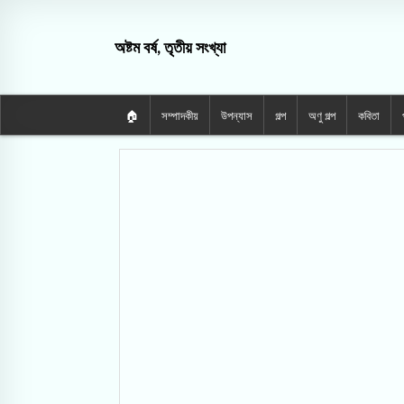
অষ্টম বর্ষ, তৃতীয় সংখ্যা
🏠
সম্পাদকীয়
উপন্যাস
গল্প
অণু গল্প
কবিতা