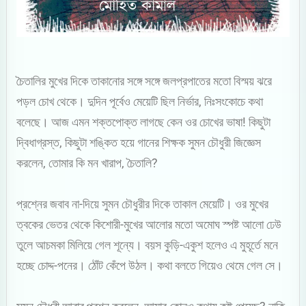
চৈতালির মুখের দিকে তাকানোর সঙ্গে সঙ্গে জলপ্রপাতের মতো বিস্ময় ঝরে
পড়ল চোখ থেকে। দুদিন পূর্বেও মেয়েটি ছিল নির্ভার, নিঃসংকোচে কথা
বলেছে। আজ এমন শক্তপোক্ত লাগছে কেন ওর চোখের ভাষা! কিছুটা
দ্বিধাগ্রস্ত, কিছুটা শঙ্কিত হয়ে গানের শিক্ষক সুমন চৌধুরী জিজ্ঞেস
করলেন, তোমার কি মন খারাপ, চৈতালি?
প্রশ্নের জবাব না-দিয়ে সুমন চৌধুরীর দিকে তাকাল মেয়েটি। ওর মুখের
ত্বকের ভেতর থেকে কিশোরী-মুখের আলোর মতো অমোঘ স্পষ্ট আলো ঢেউ
তুলে আচমকা মিলিয়ে গেল শূন্যে। বয়স কুড়ি-একুশ হলেও এ মুহূর্তে মনে
হচ্ছে চোদ্দ-পনের। ঠোঁট কেঁপে উঠল। কথা বলতে গিয়েও থেমে গেল সে।