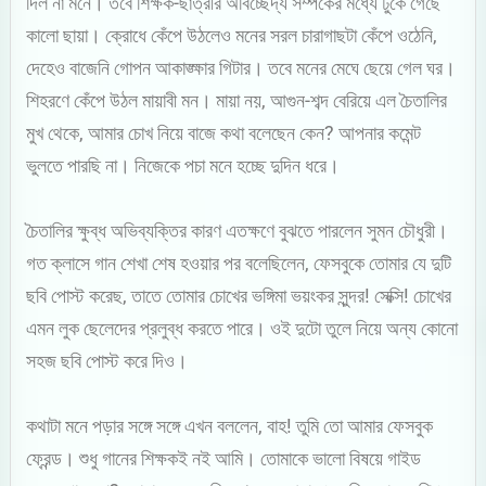
দিল না মনে। তবে শিক্ষক-ছাত্রীর অবিচ্ছেদ্য সম্পর্কের মধ্যে ঢুকে গেছে
কালো ছায়া। ক্রোধে কেঁপে উঠলেও মনের সরল চারাগাছটা কেঁপে ওঠেনি,
দেহেও বাজেনি গোপন আকাঙ্ক্ষার গিটার। তবে মনের মেঘে ছেয়ে গেল ঘর।
শিহরণে কেঁপে উঠল মায়াবী মন। মায়া নয়, আগুন-শব্দ বেরিয়ে এল চৈতালির
মুখ থেকে, আমার চোখ নিয়ে বাজে কথা বলেছেন কেন? আপনার কমেন্ট
ভুলতে পারছি না। নিজেকে পচা মনে হচ্ছে দুদিন ধরে।
চৈতালির ক্ষুব্ধ অভিব্যক্তির কারণ এতক্ষণে বুঝতে পারলেন সুমন চৌধুরী।
গত ক্লাসে গান শেখা শেষ হওয়ার পর বলেছিলেন, ফেসবুকে তোমার যে দুটি
ছবি পোস্ট করেছ, তাতে তোমার চোখের ভঙ্গিমা ভয়ংকর সুন্দর! সেক্সি! চোখের
এমন লুক ছেলেদের প্রলুব্ধ করতে পারে। ওই দুটো তুলে নিয়ে অন্য কোনো
সহজ ছবি পোস্ট করে দিও।
কথাটা মনে পড়ার সঙ্গে সঙ্গে এখন বললেন, বাহ! তুমি তো আমার ফেসবুক
ফ্রেন্ড। শুধু গানের শিক্ষকই নই আমি। তোমাকে ভালো বিষয়ে গাইড