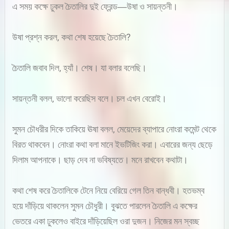
এ সময় কক্ষে ঢুকল চৈতালির দুই ফ্রেন্ড―উষা ও সায়ন্তনী।
উষা প্রশ্ন করল, কথা শেষ হয়েছে চৈতালি?
চৈতালি জবাব দিল, হ্যাঁ। শেষ। যা বলার বলেছি।
সায়ন্তনী বলল, ভালো করেছিস বলে। চল এখন বেরোই।
সুমন চৌধরীর দিকে তাকিয়ে ঊষা বলল, মেয়েদের ব্যাপারে নোংরা কমেন্ট থেকে
বিরত থাকবেন। নোংরা কথা বলা মানে ইভটিজিং করা। এবারের জন্য ছেড়ে
দিলাম আপনাকে। ছাড় দেব না ভবিষ্যতে। মনে রাখবেন কথাটা।
কথা শেষ করে চৈতালিকে টেনে নিয়ে বেরিয়ে গেল তিন বান্ধবী। হতভম্ব
হয়ে দাঁড়িয়ে থাকলেন সুমন চৌধুরী। বুঝতে পারলেন চৈতালি এ কক্ষের
ভেতরে একা ঢুকলেও বাইরে দাঁড়িয়েছিল ওরা দুজন। নিজের মন স্বচ্ছ