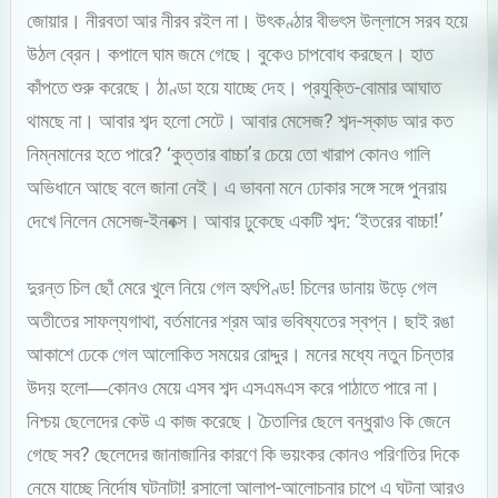
জোয়ার। নীরবতা আর নীরব রইল না। উৎকণ্ঠার বীভৎস উল্লাসে সরব হয়ে
উঠল ব্রেন। কপালে ঘাম জমে গেছে। বুকেও চাপবোধ করছেন। হাত
কাঁপতে শুরু করেছে। ঠাণ্ডা হয়ে যাচ্ছে দেহ। প্রযুক্তি-বোমার আঘাত
থামছে না। আবার শব্দ হলো সেটে। আবার মেসেজ? শব্দ-স্কাড আর কত
নিম্নমানের হতে পারে? ‘কুত্তার বাচ্চা’র চেয়ে তো খারাপ কোনও গালি
অভিধানে আছে বলে জানা নেই। এ ভাবনা মনে ঢোকার সঙ্গে সঙ্গে পুনরায়
দেখে নিলেন মেসেজ-ইনবক্স। আবার ঢুকেছে একটি শব্দ: ‘ইতরের বাচ্চা!’
দুরন্ত চিল ছোঁ মেরে খুলে নিয়ে গেল হৃৎপিণ্ড! চিলের ডানায় উড়ে গেল
অতীতের সাফল্যগাথা, বর্তমানের শ্রম আর ভবিষ্যতের স্বপ্ন। ছাই রঙা
আকাশে ঢেকে গেল আলোকিত সময়ের রোদ্দুর। মনের মধ্যে নতুন চিন্তার
উদয় হলো―কোনও মেয়ে এসব শব্দ এসএমএস করে পাঠাতে পারে না।
নিশ্চয় ছেলেদের কেউ এ কাজ করেছে। চৈতালির ছেলে বন্ধুরাও কি জেনে
গেছে সব? ছেলেদের জানাজানির কারণে কি ভয়ংকর কোনও পরিণতির দিকে
নেমে যাচ্ছে নির্দোষ ঘটনাটা! রসালো আলাপ-আলোচনার চাপে এ ঘটনা আরও