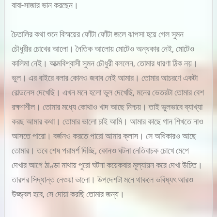
বাবা-সাজার ভান করছেন।
চৈতালির কথা শুনে বিস্ময়ের ফোঁটা ফোঁটা জলে ঝাপসা হয়ে গেল সুমন
চৌধুরীর চোখের আলো। নৈতিক আলোয় মোটেও অন্ধকার নেই, মোটেও
কালিমা নেই। আত্মবিশ্বাসী সুমন চৌধুরী বললেন, তোমার ধারণা ঠিক নয়।
ভুল। এর বাইরে বলার কোনও জবাব নেই আমার। তোমার আচরণে একটা
বোল্ডনেস দেখেছি। এখন মনে হলো ভুল দেখেছি, মনের ভেতরটা তোমার বেশ
রক্ষণশীল। তোমার মধ্যে কোথাও খাদ আছে নিশ্চয়। তাই ভুলভাবে ব্যাখ্যা
করছ আমার কথা। তোমার ভালো চাই আমি। আমার কাছে গান শিখতে নাও
আসতে পারো। বর্জনও করতে পারো আমার ক্লাস। সে অধিকারও আছে
তোমার। তবে শেষ পরামর্শ দিচ্ছি, কোনও ঘটনা নেতিবাচক চোখে মেপে
দেখার আগে ঠাণ্ডা মাথায় পুরো ঘটনা কয়েকবার মূল্যায়ন করে দেখা উচিত।
তারপর সিদ্ধান্ত নেওয়া ভালো। উপদেশটা মনে থাকলে ভবিষ্যৎ আরও
উজ্জ্বল হবে, সে দোয়া করছি তোমার জন্য।