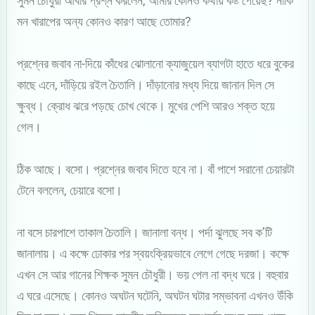
সুমন চৌধুরী আবার প্রশ্ন করলেন, আমার কোনও কথায় কষ্ট পেয়েছ? নাকি
মন খারাপের অন্য কোনও কারণ আছে তোমার?
প্রশ্নের জবাব না-দিয়ে কাঁধের ঝোলানো ক্যাজুয়েল ব্যাগটা হাতে ধরে বুকের
কাছে এনে, দাঁড়িয়ে রইল চৈতালি। দাঁড়ানোর মধ্য দিয়ে জানান দিল সে
ক্ষুব্ধ। ক্রোধ ঝরে পড়ছে চোখ থেকে। মুখের পেশি আরও শক্ত হয়ে
গেল।
ঠিক আছে। বসো। প্রশ্নের জবাব দিতে হবে না। বাঁ পাশে সরানো চেয়ারটা
টেনে বললেন, চেয়ারে বসো।
না বসে চারপাশে তাকাল চৈতালি। জানালা বন্ধ। পর্দা ঝুলছে সব ক’টি
জানালায়। এ কক্ষে ঢোকার পর স্বয়ংক্রিয়ভাবে লেগে গেছে দরজা। কক্ষে
এখন সে আর গানের শিক্ষক সুমন চৌধুরী। ভয় পেল না বদ্ধ ঘরে। বহুবার
এ ঘরে এসেছে। কোনও অঘটন ঘটেনি, অঘটন ঘটার সম্ভাবনা এখনও উঁকি