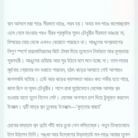
বান আসলে মরা গাঙে নীরবতা ভাঙে, সরব হয়। অথচ মন-গাঙে জলোচ্ছ্বাস
এসে নেমে যাওয়ার পরও নীরব প্রকৃতির সুমন চৌধুরীর নীরবতা ভাঙছে না,
বিস্ময়ের ঘোর থেকে এখনও বেরোতে পারছেন না। আঙুলের অগ্রভাগের
নিপুণ স্পর্শে হারমোনিয়ামের বিটে টোকা দিয়ে তুলতেন নির্ভরতা আর মুগ্ধতার
সুরলহরী। আঙুলের ছোঁয়ায় আর সুর উঠবে বলে মনে হচ্ছে না। তাল-লয়ের
মূর্ছনায় শ্রোতার মন ভরাতে পারবেন, হঠাৎ ঝড়ের আঘাতে সেই আশারও
জলসমাধি ঘটেছে। ঢেউ আর ঝড়ের ব্যাপকতা আরও কত গভীর হতে পারে,
জানা ছিল না সুমন চৌধুরীর। পাশে রাখা মুঠোফোনে মেসেজ আসার শব্দ
হওয়ায় হাতে তুলে নিলেন সেট। মেসেজ অপশনে চাপ দিয়ে উন্মুক্ত করলেন
ইনবক্স। দুটি মাত্র শব্দ ঢুকেছে ইনবক্সে―‘কুত্তার বাচ্চা!’
চোখের মাধ্যমে শব্দ দুটো শাঁই করে ঢুকে গেল মস্তিষ্কে। নতুন তিক্তবোধে
টলে উঠলেন তিনি। শঙ্কা আর উদ্বেগের উড়ালঢেউ মন-গাঙে আবার তুলল