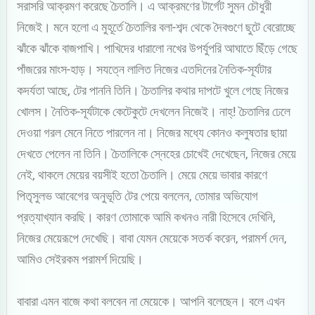
সরাসরি আক্রমণ করেছে চৈতালি। এ আক্রমণের টার্গেট সুমন চৌধুরী
নিজেই। মনে হলো এ মুহূর্তে চৈতালির বলা-শব্দ থেকে দৈবগুণে ছুটে বেরোচ্ছে
ঝাঁকে ঝাঁকে বাজপাখি। পাখিদের ধারালো নখের উপর্যুপরি আঘাতে ছিঁড়ে গেছে
পাঁজরের মাংস-হাড়। সযত্নে লালিত নিজের এতদিনের নৈতিক-সূর্যটার
কদর্যতা আছে, টের পাননি তিনি। চৈতালির কথার দাপটে খুলে গেছে নিজের
খোলস। নৈতিক-সূর্যটাকে কেটেকুটে দেখলেন নিজেই। নাহ্! চৈতালির ঢেলে
দেওয়া গরল মেনে নিতে পারলেন না। নিজের মধ্যে কোনও কলুষতার ছায়া
দেখতে পেলেন না তিনি। চৈতালিকে স্নেহের চোখেই দেখেছেন, নিজের মেয়ে
নেই, থাকলে মেয়ের বয়সীই হতো চৈতালি। মেয়ে মেয়ে ভাবার কারণে
পিতৃসুলভ আবেগের অনুভূতি টের পেয়ে বললেন, তোমার অভিযোগ
প্রত্যাখ্যান করছি। কারণ তোমাকে আমি কখনও নারী হিসেবে দেখিনি,
নিজের মেয়েরূপে দেখেছি। বাবা যেমন মেয়েকে সতর্ক করেন, পরামর্শ দেন,
আমিও সেইরকম পরামর্শ দিয়েছি।
বাবারা এমন বাজে কথা বলবেন না মেয়েকে। আপনি বলেছেন। বলে এখন