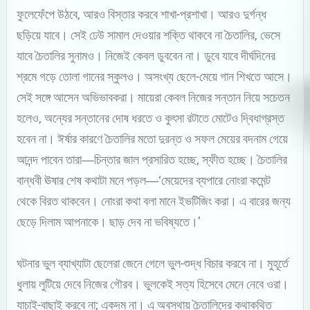
ফুলেফেঁপে উঠবে, আরও বিস্তার করবে শাখা-প্রশাখা। আরও দুর্গন্ধ
ছড়িয়ে যাবে। সেই ঢেউ সামাল দেওয়ার শক্তি থাকবে না চৈতালির, ভেসে
যাবে চৈতালির সুনামও। নিজেই কেবল ডুববেন না। ডুবে যাবে দীর্ঘদিনের
শ্রমে গড়ে তোলা গানের স্কুলও। অসংখ্য ছেলে-মেয়ে গান শিখতে আসে।
সেই সঙ্গে আসেন অভিভাবকরা। মায়েরা কেবল নিজের সন্তান নিয়ে সচেতন
হলেও, অন্যের সন্তানের দোষ ধরতে ও কুৎসা রটাতে মোটেও দ্বিধাগ্রস্ত
হবেন না। ঈর্ষার কারণে চৈতালির মতো দুরন্ত ও সফল মেয়ের বদনাম গেয়ে
আনন্দ পাবেন তারা―চিন্তার জাল প্রসারিত হচ্ছে, স্ফীত হচ্ছে। চৈতালির
বান্ধবী ঊষার শেষ কথাটা মনে পড়ল―‘মেয়েদের ব্যপারে নোংরা কমেন্ট
থেকে বিরত থাকবেন। নোংরা কথা বলা মানে ইভটিজিং করা। এ বারের জন্য
ছেড়ে দিলাম আপনাকে। ছাড় দেব না ভবিষ্যতে।’
ঘটনার ভুল ব্যাখ্যাটা ছেলেরা জেনে গেলে ভুল-শুদ্ধ বিচার করবে না। মুহূর্তে
ধুলায় লুটিয়ে দেবে নিজের গৌরব। ভুলকেই সত্য হিসেবে মেনে নেবে ওরা।
যাচাই-বাছাই করবে না; একদম না। এ অবস্থায় চৈতালিদের কথাকথিত