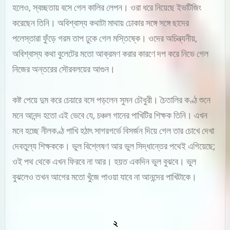
হলেও, স্বচ্ছতায় বসে গেল কালির লেপন। ওরা ধরে নিয়েছে ইভটিজিং
করেছেন তিনি। অবিশ্বাস্য কথাটা মাথায় ঢোকার সঙ্গে সঙ্গে ছাদের
পলেস্তারা ফুঁড়ে গরম তাপ ঢুকে গেল মস্তিষ্কে। ওদের অচিন্ত্যনীয়,
অবিশ্বাস্য কথা বুলেটের মতো আক্রমণ করার কারণে দপ করে নিভে গেল
নিজের অন্তরের সৌরবলয়ের আগুন।
কষ্ট পেয়ে দুম করে চেয়ারে বসে পড়লেন সুমন চৌধুরী। চৈতালির কণ্ঠ শুনে
মনে আনন্দ হতো এই ভেবে যে, চঞ্চল গানের পাখিটির শিক্ষক তিনি। এখন
মনে হচ্ছে নীলকণ্ঠ পাখি হঠাৎ সাগরগর্ভে বিসর্জন দিয়ে গেল তার চোখে দেখা
দেবতুল্য শিক্ষককে। ভুল বিশ্লেষণ আর ভুল সিদ্ধান্তের পথেই এগিয়েছে;
ওই পথ থেকে এখন ফিরবে না আর। হয়ত একদিন ভুল বুঝবে। ভুল
বুঝলেও তখন আগের মতো খুঁজে পাওয়া যাবে না আনন্দের পাখিটাকে।
২