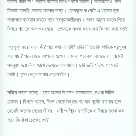
করতে পারব না? তোমার বয়সের দ্বিগুণ বয়স আমার। অভিজ্ঞতাও বেশি।
বিষয়টা বলেছি তোমার ভালোর জন্য। ফেসবুকে বা নেটে এ ধরনের লুক
নানাভাবে ব্যবহার করতে পারে দুষ্কৃতকারীচক্র। সহজ আনন্দ করতে গিয়ে
বিপদে পড়েছে অসংখ্য মেয়ে। তোমাকে সতর্ক করার অর্থ কি পচা কথা বলা?
‘প্রলুব্ধ করে’ মানে কী? পচা কথা না এটা? চাউনি দিয়ে কি কাউকে প্রলুব্ধ
করা যায়? পচে গেছে আপনার চোখ। এজন্য পচা কথা বলেছেন। নিজেই
প্রলুব্ধ হয়ে বাঁকা চোখে দেখেছেন আমাকে। ছবি দুটো সরিয়ে ফেলেছি
আমি। খুলে দেখুন আমার প্রোফাইল।
সরিয়ে ভালো করেছ। তবে আমার উপদেশ ভালোভাবে নেওয়া উচিত
তোমার। বিপদে পড়লে, বিপদ থেকে উদ্ধার পাওয়ার পূর্বেই ছারখার হতে
দেখেছি অনেক মেয়ের জীবন। গুণী ও প্রিয় ছাত্রীকে এ বিষয়ে সতর্ক করা
মানে কি বাঁকা চোখে দেখা?