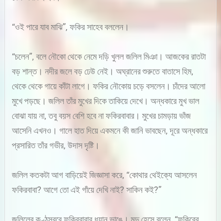
“ওই পারে যাব মাঝি”, ফকির সাহেব বললেন।
“চলেন”, বলে নৌকো থেকে নেমে দড়ি খুলল জলিল মিঞা। আজকের রাতটা
বড় শান্ত। নদীর জলে বড় ঢেউ নেই। অঘ্রানের শুরুতে বাতাসে হিম,
থেকে থেকে গায়ে কাঁটা লাগে। ফকির নৌকোয় চড়ে বসলেন। চাঁদের আলো
মুখে পড়ছে। জলিল তাঁর মুখের দিকে তাকিয়ে দেখে। অন্ধকারে মুখ ভাল
বোঝা যায় না, তবু বয়স বেশি হবে না ফকিরবাবার। মুখের চামড়ায় ভাঁজ
আসেনি এখনও। গালে হাত দিয়ে একমনে কী জানি ভাবছেন, দূরে অন্ধকারে
প্রসারিত তাঁর গভীর, উদাস দৃষ্টি।
জলিল কতকটা আগ বাড়িয়েই জিজ্ঞাসা করে, “কোথার থেইক্যে আসলেন
ফকিরবাবা? আগে তো এই গাঁয়ে দেখি নাই? সাকিন কই?”
জলিলের কণ্ঠস্বরে ফকিরবাবার ধ্যান ভাঙে। মৃদু হেসে বলেন, “ফকিরের