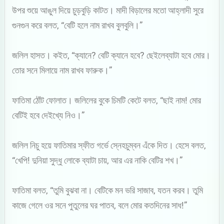
উপর শুয়ে আঙুল দিয়ে চুড়বুড়ি কাটত। মাদী বিড়ালের মতো আহ্লাদী সুরে
গুনগুন করে বলত, “বেটি হলে নাম রাখব বুলবুলি।”
জলিল হাসত। কইত, “ক্যানে? বেটি ক্যানে হবে? ছেইলেব্যাটা হবে মোর।
তোর সনে মিলায়ে নাম রাখব ফারুক।”
ফাতিমা ঠোঁট ফোলাত। জলিলের বুকে চিমটি কেটে বলত, “ছাই নাম! মোর
বেটিই হবে দেইখ্যে নিও।”
জলিল নিচু হয়ে ফাতিমার স্ফীত গর্ভে স্নেহচুম্বন এঁকে দিত। হেসে বলত,
“খেপি! দুনিয়া সুদ্ধু লোকে ব্যাটা চায়, আর এর নাকি বেটির শখ।”
ফাতিমা বলত, “তুমি বুঝবা না। বেটিকে মন ভরি সাজাব, যতন করব। তুমি
কাজে গেলে ওর সনে পুতুলের ঘর পাতব, বলে মোর কতদিনের সাধ!”