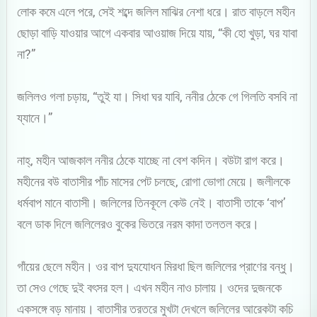
লোক কমে এলে পরে, সেই শব্দে জলিল মাঝির নেশা ধরে। রাত বাড়লে মহীন
ছোড়া বাড়ি যাওয়ার আগে একবার আওয়াজ দিয়ে যায়, “কী হো খুড়া, ঘর যাবা
না?”
জলিলও গলা চড়ায়, “তুই যা। সিধা ঘর যাবি, ননীর ঠেকে গে গিলতি বসবি না
য্যানে।”
নাহ্‌, মহীন আজকাল ননীর ঠেকে যাচ্ছে না বেশ কদিন। বউটা রাগ করে।
মহীনের বউ বাতাসীর পাঁচ মাসের পেট চলছে, রোগা ভোগা মেয়ে। জলীলকে
ধর্মবাপ মানে বাতাসী। জলিলের তিনকূলে কেউ নেই। বাতাসী তাকে ‘বাপ’
বলে ডাক দিলে জলিলেরও বুকের ভিতরে নরম কাদা তলতল করে।
গাঁয়ের ছেলে মহীন। ওর বাপ দুযযোধন মিরধা ছিল জলিলের প্রাণের বন্ধু।
তা সেও গেছে দুই বৎসর হল। এখন মহীন নাও চালায়। ওদের দুজনকে
একসঙ্গে বড় মানায়। বাতাসীর তরতরে মুখটা দেখলে জলিলের আরেকটা কচি