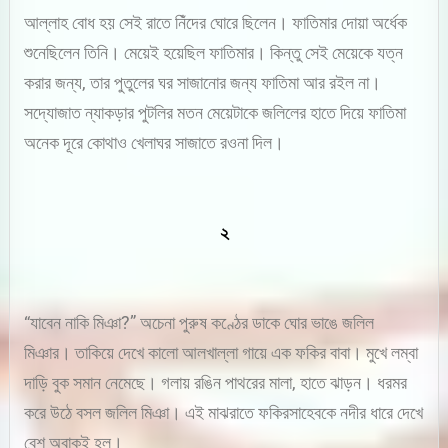
আল্লাহ বোধ হয় সেই রাতে নিঁদের ঘোরে ছিলেন। ফাতিমার দোয়া অর্ধেক
শুনেছিলেন তিনি। মেয়েই হয়েছিল ফাতিমার। কিন্তু সেই মেয়েকে যত্ন
করার জন্য, তার পুতুলের ঘর সাজানোর জন্য ফাতিমা আর রইল না।
সদ্যোজাত ন্যাকড়ার পুটলির মতন মেয়েটাকে জলিলের হাতে দিয়ে ফাতিমা
অনেক দূরে কোথাও খেলাঘর সাজাতে রওনা দিল।
২
“যাবেন নাকি মিঞা?” অচেনা পুরুষ কণ্ঠের ডাকে ঘোর ভাঙে জলিল
মিঞার। তাকিয়ে দেখে কালো আলখাল্লা গায়ে এক ফকির বাবা। মুখে লম্বা
দাড়ি বুক সমান নেমেছে। গলায় রঙিন পাথরের মালা, হাতে ঝাড়ন। ধরমর
করে উঠে বসল জলিল মিঞা। এই মাঝরাতে ফকিরসাহেবকে নদীর ধারে দেখে
বেশ অবাকই হল।