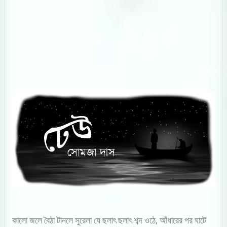
কালো জলে বৈঠা টানলে সুরেলা যে ছলাৎ ছলাৎ শব্দ ওঠে, আঁধারের পর ঘাটে