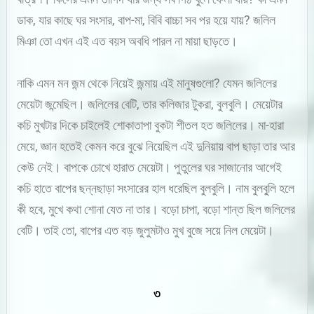
ডাক, যার কাছে ঘর সংসার, বাপ-মা, বিবি বাচ্চা সব পর হয়ে যায়? জলিল
মিঞা তো এখন এই এত বয়স অবধি পারল না মায়া ছাড়তে।
নাকি এমন মন জন্ম থেকে নিয়েই জন্মায় এই মানুষগুলো? যেমন জলিলের
মেয়েটা জন্মেছিল। জলিলের বেটি, তার কলিজার টুকরা, বুলবুলি। মেয়েটার
কচি মুখটার দিকে চাইলেই শোকাতাপা বুকটা শীতল হত জলিলের। মা-হারা
মেয়ে, জ্ঞান হতেই কেমন করে বুঝে নিয়েছিল এই দুনিয়ায় বাপ ছাড়া তার আর
কেউ নেই। বাপকে চোখে হারাত মেয়েটা। পুতুলের ঘর সাজানোর আগেই
কচি হাতে বাপের ছন্নছাড়া সংসারের হাল ধরেছিল বুলবুলি। নাম বুলবু্লি হলে
কী হবে, মুখে কথা শোনা যেত না তার। বড়ো চাপা, বড়ো শান্ত ছিল জলিলের
বেটি। তাই তো, বাপের এত বড় জুলুমটাও মুখ বুজে সয়ে নিল মেয়েটা।
৩