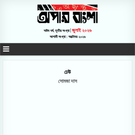
জুলাই ২০২৬
অষ্টম বর্ষ, তৃতীয় সংখ্যা |
আগামী সংখ্যা : অক্টোবর ২০২৬
ঢেউ
সোমজা দাস