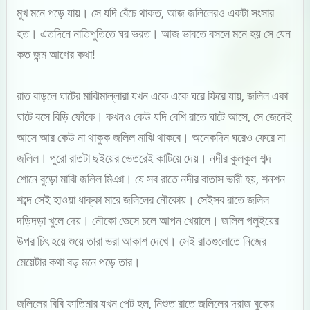
মুখ মনে পড়ে যায়। সে যদি বেঁচে থাকত, আজ জলিলেরও একটা সংসার
হত। এতদিনে নাতিপুতিতে ঘর ভরত। আজ ভাবতে বসলে মনে হয় সে যেন
কত জন্ম আগের কথা!
রাত বাড়লে ঘাটের মাঝিমাল্লারা যখন একে একে ঘরে ফিরে যায়, জলিল একা
ঘাটে বসে বিড়ি ফোঁকে। কখনও কেউ যদি বেশি রাতে ঘাটে আসে, সে জেনেই
আসে আর কেউ না থাকুক জলিল মাঝি থাকবে। অনেকদিন ঘরেও ফেরে না
জলিল। পুরো রাতটা ছইয়ের ভেতরেই কাটিয়ে দেয়। নদীর কুলকুল শব্দ
শোনে বুড়ো মাঝি জলিল মিঞা। যে সব রাতে নদীর বাতাস ভারী হয়, শনশন
শব্দে সেই হাওয়া ধাক্কা মারে জলিলের নৌকোয়। সেইসব রাতে জলিল
দড়িদড়া খুলে দেয়। নৌকো ভেসে চলে আপন খেয়ালে। জলিল গলুইয়ের
উপর চিৎ হয়ে শুয়ে তারা ভরা আকাশ দেখে। সেই রাতগুলোতে নিজের
মেয়েটার কথা বড় মনে পড়ে তার।
জলিলের বিবি ফাতিমার যখন পেট হল, নিশুত রাতে জলিলের দরাজ বুকের