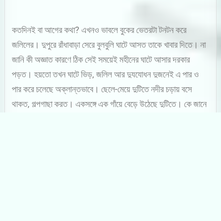
কতদিনই বা আগের কথা? এখনও ভাবলে বুকের ভেতরটা টনটন করে
জলিলের। দুপুরে রাঁধাবাড়া সেরে বুলবুলি ঘাটে আসত তাকে খাবার দিতে। না
জানি কী অজ্ঞাত কারণে ঠিক সেই সময়েই মহীনের ঘাটে আসার দরকার
পড়ত। হয়তো তখন ঘাটে ভিড়, জলিল আর দুযযোধন দুজনেই এ পার ও
পার করে চলেছে অক্লান্তভাবে। ছেলে-মেয়ে দুটিতে নদীর চড়ায় বসে
থাকত, গল্পগাছা করত। একসঙ্গে এক গাঁয়ে বেড়ে উঠেছে দুটিতে। কে জানে
কবে জলিল ও দুযযোধনের অজান্তেই ছেলে-মেয়ে দুটিতে নিজেদের মন
দেওয়া নেওয়া সেরেছিল, তাদের বাপেরা টের পায়নি। ওদের বাপেরা যখন
পারানির কড়ি গুনতে ব্যস্ত ছিল, ওরা দুটিতে এ পারের ঘর সাজানোর স্বপ্ন
দেখছিল। জাতধম্ম গাঁ ঘরে লোকেরা মানে বটে, কিন্তু তাদের বাপেরা গলায়
গলায় বন্ধু। সেই আশাতেই বোধ হয় স্বপ্নের গালিচা বিছিয়েছিল দুটিতে।
বোকা অবোধ কিশোর কিশোরীদুটি বোঝেনি, ভিন ধর্মে বন্ধুত্ব বাধে না, কিন্তু
ঘর বাঁধাও চলে না।