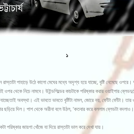
১
নে রাস্তাটা পাহাড়ে উঠে কালো মেঘের মধ্যে অদৃশ্য হয়ে যাচ্ছে, বৃষ্টি নেমেছে ওপর
ণ পরেই ওপর থেকে নিচে নামবে। উইন্ডশিল্ডের কাচটাকে পরিষ্কার করার ওয়াইপার ব্লে
যাচ্ছেতাই অবস্থা। এই ভাবতে ভাবতে বৃষ্টিটা নামল, জোরে নয়, ফোঁটা ফোঁটা। তার
ওপর ছড়িয়ে দিল। পাশ থেকে অরীনা বলে উঠল, ‘কতবার করে বললাম ব্লেডটা বদলাও।
কটা পরিষ্কার জায়গা খোঁজে যা দিয়ে রাস্তাটা ভাল করে দেখা যায়।