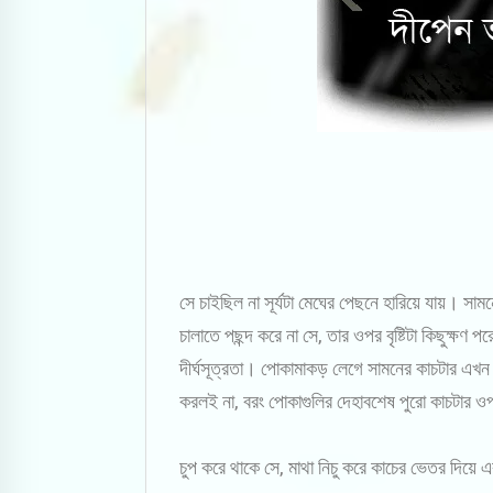
সে চাইছিল না সূর্যটা মেঘের পেছনে হারিয়ে যায়। সাম
চালাতে পছন্দ করে না সে, তার ওপর বৃষ্টিটা কিছুক্ষ
দীর্ঘসূত্রতা। পোকামাকড় লেগে সামনের কাচটার এখন 
করলই না, বরং পোকাগুলির দেহাবশেষ পুরো কাচটার 
চুপ করে থাকে সে, মাথা নিচু করে কাচের ভেতর দিয়ে এ