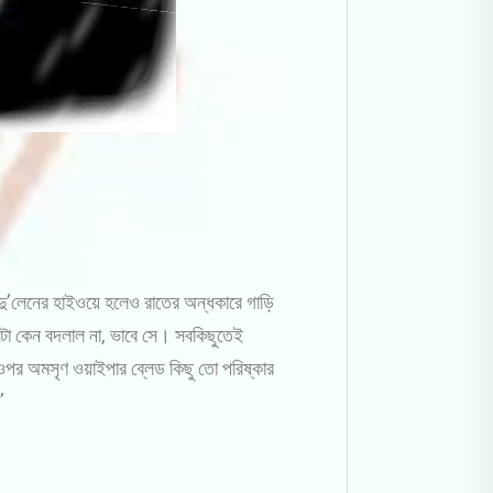
ে। দু’লেনের হাইওয়ে হলেও রাতের অন্ধকারে গাড়ি
ডদুটো কেন বদলাল না, ভাবে সে। সবকিছুতেই
 ওপর অমসৃণ ওয়াইপার ব্লেড কিছু তো পরিষ্কার
’