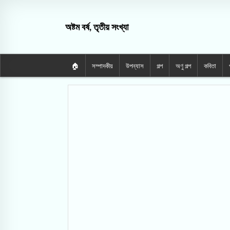
অষ্টম বর্ষ, তৃতীয় সংখ্যা
🏠
সম্পাদকীয়
উপন্যাস
গল্প
অণু গল্প
কবিতা