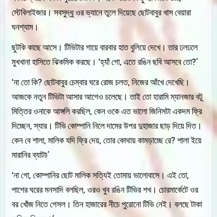
স্টেবিলাইজার। সবসুদ্ধু ওর ভ্যানে তুলে দিয়েছে ছোটবাবুর খাস বেয়ারা
ঘনশ্যাম।
ছুটকি কাছে আসে। টিভিটার গায়ে বারবার হাত বুলিয়ে দেখে। তার ঢলঢলে
মুখখানা হাসিতে ঝিকমিক করছে। ‘হ্যাঁ গো, এতে রঙিন ছবি আসবে তো?’
‘না তো কি? ছোটবাবুর চেম্বার ঘরে রোজ চলত, নিজের আঁখে দেখেছি।
আজকে নতুন টিভিটা আসার আগেও চলেছে। তাই তো হারামি ম্যানজার বটু
মিত্তির ওনাকে আঙ্গলি করছিল, কেন ওকে এত ভালো জিনিসটা একদম ফ্রি
দিচ্ছেন, স্যার। টিভি কোম্পানি নিলে দামের উপর দুহাজার ছাড় দিয়ে দিত।
কেন বে শালা, মালিক যদি ফ্রি দেয়, তোর কোথায় কামড়াচ্ছে রে? শালা ইয়ে
মারানির ব্যাটা৷’
‘না গো, কোম্পানির ছোট মালিক সত্যিই তোমায় ভালোবাসে। এই তো,
পাশের ঘরের মনসাদি বলছিল, ওরও খুব রঙিন টিভির শখ। চোরমার্কেটে ওর
বর খোঁজ নিতে গেসল। তিন হাজারের নীচে পুরোনো টিভি নেই। বলছে টাকা