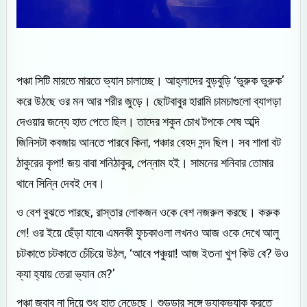
পঞ্চা সিটি মারতে মারতে ভ্যান চালাচ্ছে। আহ্লাদের বুড়বুড়ি ‘ভুরুক ভুরুক’
করে উঠছে ওর মন আর শরীর জুড়ে। ছোটবাবুর হারামি চামচাগুলো ব্যাগড়া
দেওয়ার জন্যে হাত পেতে ছিল। তাদের শকুন চোখ টপকে শেষ অব্দি
জিনিসটা কবজায় আনতে পারবে কিনা, পঞ্চার বেহদ সন্দ ছিল। সব শালা বট
ঠাকুরের কৃপা! জয় বাবা শনিঠাকুর, পেন্নাম হই। সামনের শনিবার তোমার
থানে সিন্নি দেবই দেব।
ও বেশ বুঝতে পারছে, রাস্তার লোকজন ওকে বেশ নজরুল করছে। করুক
গে! ওর ইয়ে ছেঁড়া যাবে৷ এমনকী ফুচকাওলা লখনও আজ ওকে দেখে আলু
চটকাতে চটকাতে চেঁচিয়ে উঠল, ‘আবে পঞ্চুয়া! আজ ইতনা খুশ কিউ বে? উও
ক্যা হ্যায় তেরা ভ্যান মে?’
পঞ্চা জবাব না দিয়ে শুধু হাত নেড়েছে। শুডডার সঙ্গে ভ্যাকভ্যাক করতে