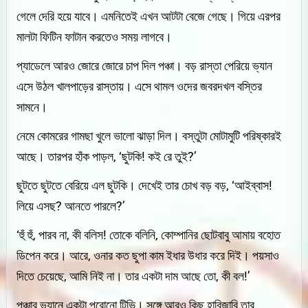
গেলে দেরি হয়ে যাবে। এমনিতেই এখন আটটা বেজে গেছে। গিয়ে এরপর
মালটা ফিটিন ফাটান করতেও সময় লাগবে।
প্যাডেলে আরও জোরে জোরে চাপ দিল পঞ্চা। বড় রাস্তা পেরিয়ে ভ্যান
এসে উঠল খালপাড়ের রাস্তায়। এসে থামল ওদের জবরদখল বস্তির
সামনে।
নেমে কোমরের গামছা খুলে ভালো ঝাড়া দিল। বস্তুটা মোটামুটি পরিষ্কারই
আছে। তারপর হাঁক পাড়ল, ‘ছুটকি! কই রে তুই?’
ছুটতে ছুটতে বেরিয়ে এল ছুটকি। দেখেই তার চোখ বড় বড়, ‘আইব্বাস!
লিয়ে এসছ? আনতে পারলে?’
‘হুঁ হুঁ, পারব না, কী বলিস! তোকে বলিনি, কোম্পানির ছোটবাবু আমায় বহোত
ডিপেন করে। আরে, ওনার কত ছুপা কাম ইধার উধার করে দিই। পয়সাও
দিতে চেয়েছে, আমি নিই না। তার একটা দাম আছে তো, কী বল!’
পঞ্চার ভ্যানে একটা পুরোনো টিভি। সঙ্গে আরও কিছু হাবিজাবি তার,