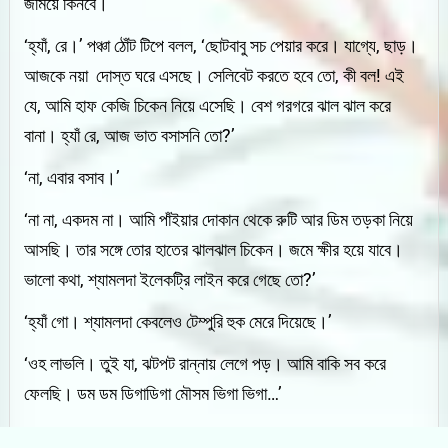
জমিয়ে কিনবে।’
‘হ্যাঁ, রে।’ পঞ্চা ঠোঁট টিপে বলল, ‘ছোটবাবু সচ পেয়ার করে। যাগ্যে, ছাড়।
আজকে নয়া দোস্ত ঘরে এসছে। সেলিবেট করতে হবে তো, কী বল! এই
যে, আমি হাফ কেজি চিকেন নিয়ে এসেছি। বেশ গরগরে ঝাল ঝাল করে
বানা। হ্যাঁ রে, আজ ভাত বসাসনি তো?’
‘না, এবার বসাব।’
‘না না, একদম না। আমি পাঁইয়ার দোকান থেকে রুটি আর ডিম তড়কা নিয়ে
আসছি। তার সঙ্গে তোর হাতের ঝালঝাল চিকেন। জমে ক্ষীর হয়ে যাবে।
ভালো কথা, শ্যামলদা ইলেকট্রি লাইন করে গেছে তো?’
‘হ্যাঁ গো। শ্যামলদা কেবলেও টেম্পুরি হুক মেরে দিয়েছে।’
‘ওহ লাভলি। তুই যা, ঝটপট রান্নায় লেগে পড়। আমি বাকি সব করে
ফেলছি। ডম ডম ডিগাডিগা মৌসম ভিগা ভিগা…’