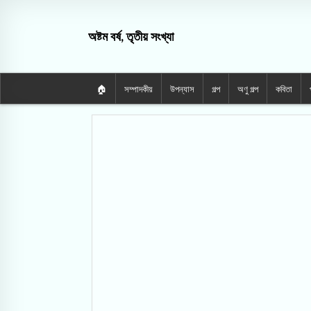
অষ্টম বর্ষ, তৃতীয় সংখ্যা
🏠
সম্পাদকীয়
উপন্যাস
গল্প
অণু গল্প
কবিতা