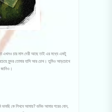
তো এখনও চার মাস দেরী আছে তাই এর মধ্যে একটু
চেয়ে সুন্দর তোমার হাসি আর চোখ। তুমিও আড়চোখে
? জানিও।
ভাবছি কে লিখবে আমায়? গুড্ডি আমার পরের বোন,