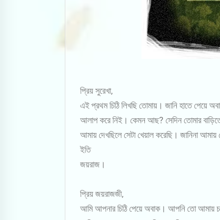
প্রিয় সুরেখা,
এই প্রথম চিঠি লিখছি তোমায়। জানি হাতে পেয়ে অবা
আলাপ করে নিই। কেমন আছ? সেদিন তোমার বাড়িতে ত
আমায় দেখছিলে সেটা খেয়াল করেছি। জানিনা আমায় ত
ইতি
জয়রাজ।
প্রিয় জয়রাজজী,
আমি আপনার চিঠি পেয়ে অবাক। আপনি তো আমায় চমকে