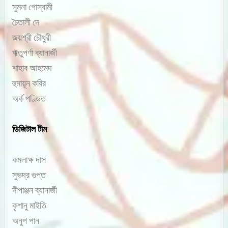
সুমনা গোস্বামী
চৈতালী দে
জয়শ্রী চৌধুরী
ঋতুপর্ণা ব্যানার্জী
শাহাব আহমেদ
হুমায়ূন কবির
অর্ক পণ্ডিত
ডিজিটাল টীম
:
কমলাক্ষ দাস
সুভদ্র গুপ্ত
দীপাঞ্জন ব্যানার্জী
কৃশানু মাইতি
অনুপ পান