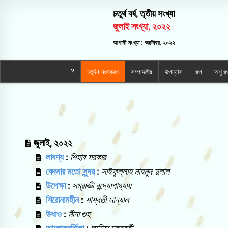
চতুর্থ বর্ষ, তৃতীয় সংখ্যা
জুলাই সংখ্যা, ২০২২
আগামী সংখ্যা : অক্টোবর, ২০২২
?
চতুর্দশ সংস্করণ
সম্পাদকীয়
উপন্যাস
গল্প
অণু গল্
জুলাই, ২০২২
লাবণ্য
:
শিহাব সরকার
বেদনার মতো সুন্দর
:
সাইফুল্লাহ মাহমুদ দুলাল
উপেক্ষা
:
সম্রাজ্ঞী বন্দ্যোপাধ্যায়
শিরোনামহীন
:
শাশ্বতী সান্যাল
উধাও
:
মীনা গুহ