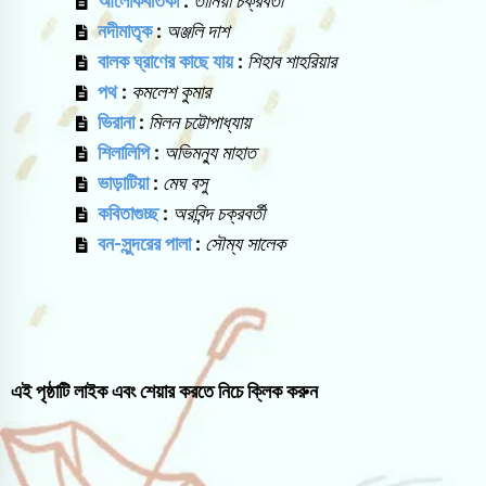
আলোকবর্তিকা
:
তানিয়া চক্রবর্তী
নদীমাতৃক
:
অঞ্জলি দাশ
বালক ঘ্রাণের কাছে যায়
:
শিহাব শাহরিয়ার
পথ
:
কমলেশ কুমার
ভিরানা
:
মিলন চট্টোপাধ্যায়
শিলালিপি
:
অভিমন্যু মাহাত
ভাড়াটিয়া
:
মেঘ বসু
কবিতাগুচ্ছ
:
অরবিন্দ চক্রবর্তী
বন-সুন্দরের পালা
:
সৌম্য সালেক
এই পৃষ্ঠাটি লাইক এবং শেয়ার করতে নিচে ক্লিক করুন