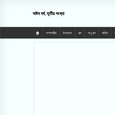
অষ্টম বর্ষ, তৃতীয় সংখ্যা
🏠
সম্পাদকীয়
উপন্যাস
গল্প
অণু গল্প
কবিতা