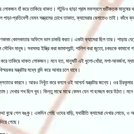
ঁয়ে লোকজন হাঁ করে তাকিয়ে থাকত। স্টুডিও ছাড়া গ্রাম মফস্বলে গুটিকতক মানুষে
ে পাড়া-প্রতিবেশী যেমন সম্ভ্রমের চোখে তাকাত, ক্যামেরার বেলাতেও তাই। কাঁধে ক
যাণকাকা কোলকাতার অফিসে ভাল চাকরি করত। একটা ক্যামেরা ছিল তার। পাড়ায় যে
ল সৌখিন মানুষ। সবসময় ইস্ত্রি করা জামাপ্যান্ট, পালিশ করা জুতো, চকচকে কামানো
করে তাকিয়ে থাকত লোকজন। মনে হত, মানুষটি এই ধুলো-ধোঁয়া, মশা-আবর্জনা, ম্যাল
বিস্ময়কর যন্ত্রটার মধ্যে বন্দি করে আবার চলে যাবে।
ঠ খুল্লতাতর কারনে। আরও নিখুঁত করে বললে ওই আশ্চর্য যন্ত্রটার জন্যে। ওর চিরকুম
েখতাম। দেখার শখ ছিল খুব। কিন্তু মাঝে মাঝে কেমন যেন গা ছমছম করে উঠত। মনে
া বুঝে গেল বঙ্কু। একদিন গেছি ওদের বাড়ি, যথারীতি ক্যামেরা দেখার লোভে, ও
 দিয়ে গেছে।