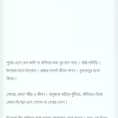
পুজো এলে কেন জানি না বাপিদার কথা খুব মনে পড়ে। বাপ্পি লাহিড়ি।
উল্কার মতো উত্থান। রাজার দাপটে জীবন যাপন। ধূমকেতুর মতো
বিদায়।
সোনায় মোড়া শরীর ও জীবন। মানুষকে নাচিয়ে-কুঁদিয়ে, কাঁদিয়েও নিজে
কেমন নিঃশব্দে চলে গেলেন না ফেরার দেশে।
ডিস্কো কিং বাপিদার সঙ্গে আমার মোলাকাত পেশা সূত্রে। তবে এক ভিন্ন