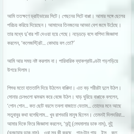
আমি ততক্ষণে ড্রাইভারের সিটে। পেছনের সিটে বাপ্পা। আমার সঙ্গে ছেলের
পরিচয় করিয়ে দিয়েছেন। আমাদের তিনজনের আড্ডা বেশ জমে উঠেছে।
তার মধ্যে দু’বার শট দেওয়া হয়ে গেছে। নড়েচড়ে বসে বাপিদা জিজ্ঞাসা
করলেন, ‘কলেজস্ট্রিট… কোথায় বল তো?’
আমি আর সময় নষ্ট করলাম না। পারিবারিক ব্যাকগ্রাউণ্ডটা গড়গড়িয়ে
উগরে দিলাম।
শিশুর মতো হাততালি দিয়ে উঠলেন বাপ্পিদা। এত বড় শরীরটা দুলে উঠল।
সোনার চেনগুলো ঝমঝম করে বেজে উঠল। ঘাড় ঘুরিয়ে বাপ্পাকে বললেন,
‘শোন শোন… কত ছোট বয়সে তবলা বাজাতে যেতাম… তোদের মনে আছে
সতুবাবুর কথা বলেছিলাম… খুব রাশভারি মানুষ ছিলেন। তেমনই দিলদরিয়া…
আমার দিকে ফিরে জিজ্ঞাসা করলেন, ‘অন্টু (মেঘমালার ডাক নাম), নুটু
(বনছায়ার ডাক নাম)… ওরা সব কী করছে… গান-টান গায়… ইস্‌… কত