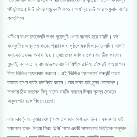
পটভূমিতে। নিউ দিঘার সমুদ্রে সৈকতে। অগুন্তি ঢেউ আর অফুরান বালির
মেহেফিলে।
এটিএন বাংলা চ্যানেলটি তখন পুরোপুরি ওপার বাংলার হয়ে যায়নি। বঙ্গ
সংস্কৃতির অন্যতম বাহক, প্রচারক ও পৃষ্ঠপোষক ছিল চ্যানেলটি। সালটা
সম্ভবত ১৯৯৮ অথবা ‘৯৯। চ্যানেলের কর্ণধার তপন রায় ঠিক করলেন
মুম্বই, কলকাতা ও বাংলাদেশের বাঙালি শিল্পীদের নিয়ে তাঁদেরই গাওয়া গান
দিয়ে ভিডিও অ্যালবাম করবেন। এই ‘ভিডিও অ্যালবাম’ বস্তুটি বাংলা
বাজারে তপন রায়ই জনপ্রিয় করেন। তার জন্য চাই সুন্দর লোকেশন।
তপনদা ঠিক করলেন কিছু গানের শ্যুটিং করবেন দিঘার সুমদ্র সৈকতে।
অকূল পাথারকে পিছনে রেখে।
কমলদার (কমলকুমার ঘোষ) সঙ্গে তপনদার বেশ ভাব ছিল। কমলদাও ওই
চ্যানেলে তখন ‘প্রিয়া প্রিয় শিল্পী’ নামে একটি সাক্ষাৎকার ভিত্তিক অনুষ্ঠান