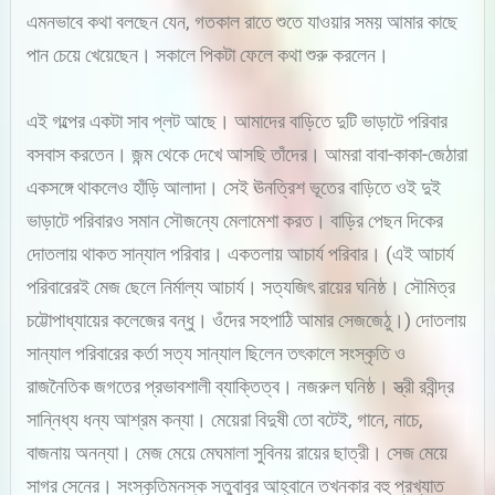
এমনভাবে কথা বলছেন যেন, গতকাল রাতে শুতে যাওয়ার সময় আমার কাছে
পান চেয়ে খেয়েছেন। সকালে পিকটা ফেলে কথা শুরু করলেন।
এই গল্পের একটা সাব প্লট আছে। আমাদের বাড়িতে দুটি ভাড়াটে পরিবার
বসবাস করতেন। জন্ম থেকে দেখে আসছি তাঁদের। আমরা বাবা-কাকা-জেঠারা
একসঙ্গে থাকলেও হাঁড়ি আলাদা। সেই ঊনত্রিশ ভূতের বাড়িতে ওই দুই
ভাড়াটে পরিবারও সমান সৌজন্যে মেলামেশা করত। বাড়ির পেছন দিকের
দোতলায় থাকত সান্যাল পরিবার। একতলায় আচার্য পরিবার। (এই আচার্য
পরিবারেরই মেজ ছেলে নির্মাল্য আচার্য। সত্যজিৎ রায়ের ঘনিষ্ঠ। সৌমিত্র
চট্টোপাধ্যায়ের কলেজের বন্ধু। ওঁদের সহপাঠি আমার সেজজেঠু।) দোতলায়
সান্যাল পরিবারের কর্তা সত্য সান্যাল ছিলেন তৎকালে সংস্কৃতি ও
রাজনৈতিক জগতের প্রভাবশালী ব্যাক্তিত্ব। নজরুল ঘনিষ্ঠ। স্ত্রী রবীন্দ্র
সান্নিধ্য ধন্য আশ্রম কন্যা। মেয়েরা বিদুষী তো বটেই, গানে, নাচে,
বাজনায় অনন্যা। মেজ মেয়ে মেঘমালা সুবিনয় রায়ের ছাত্রী। সেজ মেয়ে
সাগর সেনের। সংস্কৃতিমনস্ক সতুবাবুর আহ্বানে তখনকার বহু প্রখ্যাত