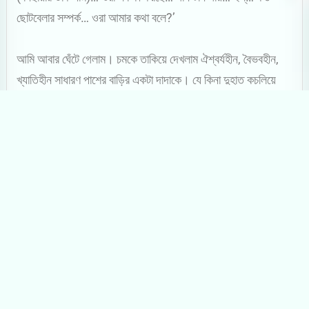
ছোটবেলার সম্পর্ক… ওরা আমার কথা বলে?’
আমি আবার ঘেঁটে গেলাম। চমকে তাকিয়ে দেখলাম ঐশ্বর্যহীন, বৈভবহীন,
খ্যাতিহীন সাধারণ পাশের বাড়ির একটা দাদাকে। যে কিনা দুহাত কচলিয়ে
নিজের শৈশবের দুই বান্ধবীর খবর নিচ্ছে। বললাম, ‘আপনার কথা বলে মানে!
আপনি তো সারাক্ষণ ছেয়ে আছেন ওখানে। ওঁরা আপনার বাবা মায়ের
গানগুলো এখনও গায়। আমি আকাই-বুস-এর ডেকে আপনার গান বাজালে
অন্টুদি দোতলা থেকে চিৎকার করে বলে, বাপি ভলিউমটা বাড়িয়ে দে…’
‘আরে তোরও নাম বাপি…’ আমাকে জড়িয়ে ধরলেন। প্রোডাকশন…’ চিৎকার
করে ডাকলেন বাপিদা। একজন ছুটে এলেন। ‘কই, আমার মাছ ভাজা
কোথায়?’
‘এই তো আনছি স্যার…’ বলে সেই ভদ্রলোক দৌড় লাগালেন।