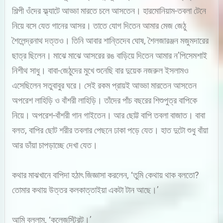
শিল্পী ওঁদের ফ্ল্যাটে আড্ডা মারতে চলে আসতেন। হারমোনিয়াম-তবলা টেনে
নিয়ে বসে যেত গানের আসর। তাতে যোগ দিতেন আমার মেজ জেঠু
শৈলেন্দ্রনাথ দত্তও। তিনি আবার শান্তিদেব ঘোষ, শৈলজারঞ্জন মজুমদারের
ছাত্র ছিলেন। মাঝে মাঝে আসরের রঙ বাড়িয়ে দিতেন আমার ন’পিসেমশাই
নিশীথ সাধু। বাবা-জেঠুদের মুখে শুনেছি বার দুয়েক নজরুল ইসলামও
এসেছিলেন সতুবাবুর ঘরে। সেই রকম প্রায়ই আড্ডা মারতেন আসতেন
অপরেশ লাহিড়ি ও বাঁশরী লাহিড়ি। তাঁদের পাঁচ বছরের শিশুপুত্র বাপিকে
নিয়ে। অপরেশ-বাঁশরী গান গাইতেন। আর ছোট্ট বাপি তবলা বাজাত। বাবা
বলত, বাপির ছোট শরীর তবলার পেছনে ঢাকা পড়ে যেত। হাত দুটো শুধু বাঁয়া
আর ডাঁয়া চাপড়াচ্ছে দেখা যেত।
কথার মাঝখানে বাপিদা হঠাৎ জিজ্ঞাসা করলেন, ‘তুমি কেথায় থাক বলতো?
তোমার কথায় উত্তর কলকাত্তাইয়া একটা টান আছে।’
আমি বললাম, ‘কলেজস্ট্রিট।’