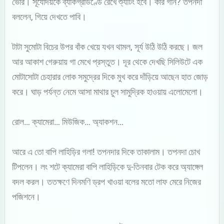
ভোর। সূর্যোদয়কে ব্যাকগ্রাউণ্ডে রেখে শ্যুটিং হবে। কার গান? তপনদা
বললেন, গিয়ে দেখতে পাবি।
টাটা সুমোটা বিচের উপর বাঁক খেয়ে যখন থামল, সূর্য উঠি উঠি করছে। জল
আর আকাশ গেরুয়ায় গা মেখে প্রস্তুত। দূর থেকে দেখছি সিলিউটে এক
মোটাসোটা চেহারার লোক সমুদ্রের দিকে মুখ করে দাঁড়িয়ে আছেন হাত জোড়
করে। ঘাড় পর্যন্ত নেমে আসা মাথার চুল সামুদ্রিক হাওয়ায় এলোমেলো।
রোল… ক্যামেরা… মিউজিক… অ্যাকশন…
আরে এ তো বাপি লাহিড়ির গলা! তপনদার দিকে তাকালাম। তপনদা চোখ
টিপলেন। লং শটে ক্যামেরা বাপি লাহিড়িকে দু-তিনবার টেক করে অ্যাঙ্গেল
বদল করল। ততক্ষণে দিনমণি ড্রপ খাওয়া বলের মতো লাফ মেরে নিজের
পজিশনে।