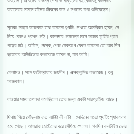
করতেন। এ বঙ্গের বিভিন্ন পেশা ও মাধ্যমের বহু কেষ্টবিষ্টু কমলদার
ক্যামেরার সামনে তাঁদের জীবনের জল ও স্থলের কথা শুনিয়েছেন।
সুতরাং সান্ধ্য আজকাল তথা কমলদা শ্যুটিং দেখতে আমন্ত্রিত হবেন, সে
নিয়ে কোনও প্রশ্ন নেই। কমলদার নেমতন্ন মানে আমার ফূর্তির প্রাণ
গড়ের মাঠ। অফিস, ডেস্ক, পেজ মেকআপ ফেলে কমলদা তো আর দিন
দুয়েকের আউটডোর কভারেজে যাবেন না, যাব আমি।
গেলামও। সঙ্গে ফটোগ্রাফার জয়দীপ। এক্সক্লুসিভ কভারেজ। শুধু
আজকাল।
যাওয়ার সময় তপনদা বলেছিলেন তোর জন্য একটা সারপ্রাইজ আছে।
দিঘায় গিয়ে পৌঁছলাম রাত আটটা কী ন’টা। সেদিনের মতো শ্যুটিং প্যাকআপ
হয়ে গেছে। আমরাও হোটেলের ঘরে সেঁধিয়ে গেলাম। পরদিন কলটাইম ভোর