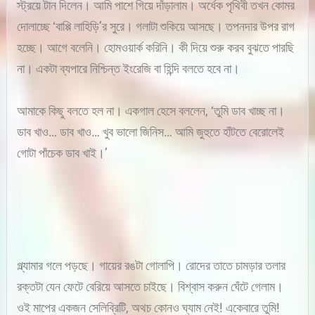
স্ট্রয়ে টান দিলেন। আমি পাশে গিয়ে দাঁড়ালাম। অর্ধেক পৃথিবী তখন কোমর
দোলাচ্ছে ‘বাপ্পি লাহিড়ি’র সুরে। গলাটা শুকিয়ে আসছে। তপনদার উপর রাগ
হচ্ছে। আগে বলেনি। হোমওয়ার্ক করিনি। কী দিয়ে শুরু করব বুঝতে পারছি
না। একটা ব্যপারে নিশ্চিন্ত ইংরেজি বা হিন্দি বলতে হবে না।
আমাকে কিছু বলতে হল না। একগাল হেসে বললেন, ‘তুমি ডাব খাচ্ছ না।
ডাব খাও… ডাব খাও… খুব ভালো জিনিস… আমি জুহুতে হাঁটতে বেরোলেই
গোটা পাঁচেক ডাব খাই।’
গ্ল্যামার গলে পড়ছে। গায়ের রঙটা গোলাপি। রোদের তাতে চামড়ার তলার
রক্তটা যেন ফেটে বেরিয়ে আসতে চাইছে। বিশ্বাস করুন ঘেঁটে গেলাম।
ওই মাপের একজন সেলিব্রিটি, অথচ কোনও ঘ্যাম নেই! একেবারে তুমি!