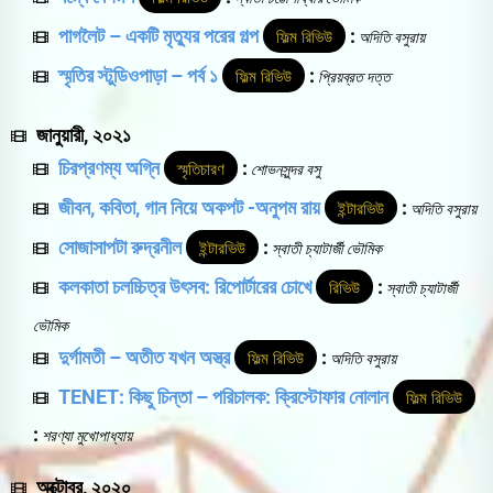
পাগলৈট – একটি মৃত্যুর পরের গল্প
:
ফিল্ম রিভিউ
অদিতি বসুরায়
স্মৃতির স্টুডিওপাড়া – পর্ব ১
:
ফিল্ম রিভিউ
প্রিয়ব্রত দত্ত
জানুয়ারী, ২০২১
চিরপ্রণম্য অগ্নি
:
স্মৃতিচারণ
শোভনসুন্দর বসু
জীবন, কবিতা, গান নিয়ে অকপট -অনুপম রায়
:
ইন্টারভিউ
অদিতি বসুরায়
সোজাসাপটা রুদ্রনীল
:
ইন্টারভিউ
স্বাতী চ্যাটার্জী ভৌমিক
কলকাতা চলচ্চিত্র উৎসব: রিপোর্টারের চোখে
:
রিভিউ
স্বাতী চ্যাটার্জী
ভৌমিক
দুর্গামতী – অতীত যখন অস্ত্র
:
ফিল্ম রিভিউ
অদিতি বসুরায়
TENET: কিছু চিন্তা – পরিচালক: ক্রিস্টোফার নোলান
ফিল্ম রিভিউ
:
শরণ্যা মুখোপাধ্যায়
অক্টোবর, ২০২০