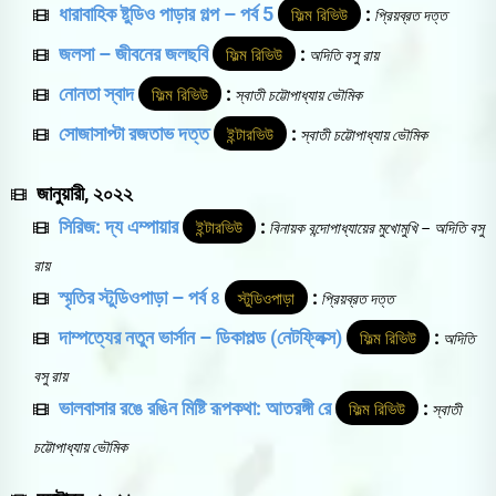
ধারাবাহিক ষ্টুডিও পাড়ার গল্প – পর্ব 5
:
ফিল্ম রিভিউ
প্রিয়ব্রত দত্ত
জলসা – জীবনের জলছবি
:
ফিল্ম রিভিউ
অদিতি বসু রায়
নোনতা স্বাদ
:
ফিল্ম রিভিউ
স্বাতী চট্টোপাধ্যায় ভৌমিক
সোজাসাপ্টা রজতাভ দত্ত
:
ইন্টারভিউ
স্বাতী চট্টোপাধ্যায় ভৌমিক
জানুয়ারী, ২০২২
সিরিজ: দ্য এম্পায়ার
:
ইন্টারভিউ
বিনায়ক বন্দোপাধ্যায়ের মুখোমুখি – অদিতি বসু
রায়
স্মৃতির স্টুডিওপাড়া – পর্ব ৪
:
স্টুডিওপাড়া
প্রিয়ব্রত দত্ত
দাম্পত্যের নতুন ভার্সান – ডিকাপল্ড (নেটফ্লিক্স)
:
ফিল্ম রিভিউ
অদিতি
বসু রায়
ভালবাসার রঙে রঙিন মিষ্টি রূপকথা: আতরঙ্গী রে
:
ফিল্ম রিভিউ
স্বাতী
চট্টোপাধ্যায় ভৌমিক