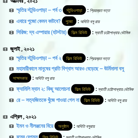
অক্টোবর , ২০২১
স্মৃতির স্টুডিওপাড়া – পর্ব ৩
:
স্টুডিওপাড়া
প্রিয়ব্রত দত্ত
এবারে পুজো কেমন কাটবে?
:
পুজো
অদিতি বসু রায়
সিরিজ: দ্য এম্পায়ার (হটস্টার)
:
ফিল্ম রিভিউ
স্বাতী চট্টোপাধ্যায় ভৌমিক
জুলাই , ২০২১
স্মৃতির স্টুডিওপাড়া – পর্ব ২
:
ফিল্ম রিভিউ
প্রিয়ব্রত দত্ত
মহামারীকালে মানুষের প্রতি বিশ্বাস আরও বেড়েছে – ঊর্মিমালা বসু
:
সাক্ষাৎকার
অদিতি বসু রায়
ফ্যামিলি ম্যান ২: কিছু আলোচনা
:
ফিল্ম রিভিউ
স্বাতী চট্টোপাধ্যায় ভৌমিক
রে – সত্যজিতকে খুঁজে পাওয়া গেল না
:
ফিল্ম রিভিউ
অদিতি বসু রায়
এপ্রিল , ২০২১
ইমন ও নীলঞ্জনের বিয়ে
:
অনুষ্ঠান
অদিতি বসুরায়
বম্বে বেগমস
:
ফিল্ম রিভিউ
স্বাতী চট্টোপাধ্যায় ভৌমিক