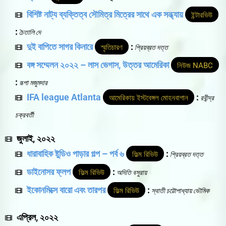
বিশিষ্ট নাট্য ব্যক্তিত্ব সৌমিত্র মিত্রের সাথে এক সন্ধ্যায়
ইন্টারভিউ
:
চৈতালি দে
দুই বাপিতে সাগর কিনারে
:
স্মৃতিচারণ
প্রিয়ব্রত দত্ত
বঙ্গ সম্মেলন ২০২২ – লাস ভেগাস, উত্তর আমেরিকা
নিউজ NABC
:
রূপা মজুমদার
IFA league Atlanta
:
আমেরিকায় ইস্টবেঙ্গল মোহনবাগান
রবীন্দ্র
চক্রবর্তী
জুলাই, ২০২২
ধারাবাহিক ষ্টুডিও পাড়ার গল্প – পর্ব ৬
:
ফিল্ম রিভিউ
প্রিয়ব্রত দত্ত
ডাইনোসর ফ্লপ
:
ফিল্ম রিভিউ
অদিতি বসুরায়
ইকোনমিক্সে বারো এবং তারপর
:
ফিল্ম রিভিউ
স্বাতী চট্টোপাধ্যায় ভৌমিক
এপ্রিল, ২০২২