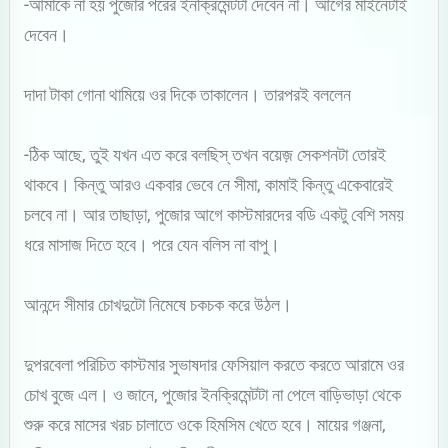
-আমাকে না হয় পুজোর পরের ইনক্রিমেন্টটা দেবেন না। আগের মাইনেটাই
দেবেন।
দাদা টাকা গোনা থামিয়ে ওর দিকে তাকালেন। তারপরই বললেন
-ঠিক আছে, তুই যখন এত করে বলছিস্ তখন বয়েজ় সেকশনটা তোরই
থাকবে। কিন্তু আরও একবার ভেবে নে সীমা, কামাই কিন্তু একেবারেই
চলবে না। আর তাছাড়া, পুজোর আগে কাস্টমারদের বডি একটু বেশি সময়
ধরে মাসাজ দিতে হবে। পরে যেন বলিস না বাপু।
আনন্দে সীমার চোখদুটো নিমেষে চকচক করে উঠল।
দুপরবেলা পরিচিত কাস্টমার সুভাষদার ফেসিয়াল করতে করতে আরামে ওর
চোখ বুজে এল। ও জানে, পুজোর ইনক্রিমেন্টটা না পেলে বাড়িভাড়া থেকে
শুরু করে মাসের খরচ চালাতে ওকে হিমসিম খেতে হবে। মায়ের গঞ্জনা,