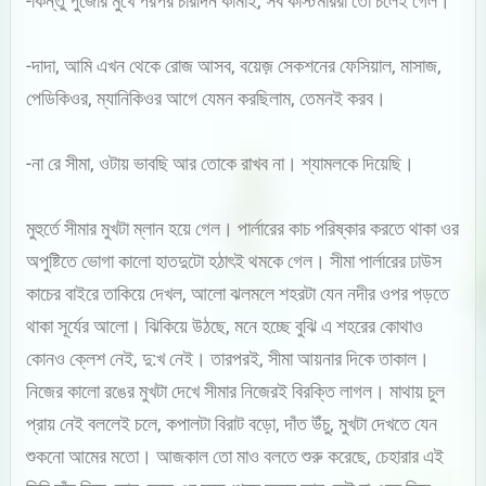
-কিন্তু পুজোর মুখে পরপর চারদিন কামাই, সব কাস্টমাররা তো চলেই গেল।
-দাদা, আমি এখন থেকে রোজ আসব, বয়েজ় সেকশনের ফেসিয়াল, মাসাজ,
পেডিকিওর, ম্যানিকিওর আগে যেমন করছিলাম, তেমনই করব।
-না রে সীমা, ওটায় ভাবছি আর তোকে রাখব না। শ্যামলকে দিয়েছি।
মুহুর্তে সীমার মুখটা ম্লান হয়ে গেল। পার্লারের কাচ পরিষ্কার করতে থাকা ওর
অপুষ্টিতে ভোগা কালো হাতদুটো হঠাৎই থমকে গেল। সীমা পার্লারের ঢাউস
কাচের বাইরে তাকিয়ে দেখল, আলো ঝলমলে শহরটা যেন নদীর ওপর পড়তে
থাকা সূর্যের আলো। ঝিকিয়ে উঠছে, মনে হচ্ছে বুঝি এ শহরের কোথাও
কোনও ক্লেশ নেই, দু:খ নেই। তারপরই, সীমা আয়নার দিকে তাকাল।
নিজের কালো রঙের মুখটা দেখে সীমার নিজেরই বিরক্তি লাগল। মাথায় চুল
প্রায় নেই বললেই চলে, কপালটা বিরাট বড়ো, দাঁত উঁচু, মুখটা দেখতে যেন
শুকনো আমের মতো। আজকাল তো মাও বলতে শুরু করেছে, চেহারার এই