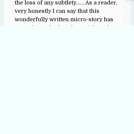
the loss of any subtlety…… As a reader,
very honestly I can say that this
wonderfully written micro-story has
not only touched my heart, it has also
been able to pull my heartstrings for a
long time….. Anuva Nath’s micro-story
“Sporsho” is definitely a must-read for
any literature-lover.
Reply
অভিজিত ব্যানার্জি
says:
August 7, 2025 at 4:29 pm
এত দুঃখ কষ্ট, বেঁচে থাকার এত শক্ত লড়াইয়ের মধ্যেও নিজের
শারীরিক ও মানসিক সুখের উপায় খুঁজে নিয়েছে সীমা। মানুষের