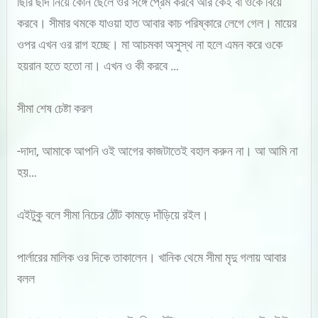
ছিরি ছাঁদ নিয়ে কোন ছেলে ওর সঙ্গে প্রেম করবে আর কেই বা ওকে বিয়ে
করবে। সীমার থমকে যাওয়া হাত আবার কাচ পরিষ্কারে লেগে গেল। মায়ের
ওপর এখন ওর রাগ হচ্ছে। মা আচমকা অসুস্থ না হলে এমন করে ওকে
হয়রান হতে হতো না। এখন ও কী করবে …
সীমা শেষ চেষ্টা করল
-দাদা, আমাকে আপনি ওই আগের কাজটাতেই বহাল করুন না। আ আমি না
হয়…
এইটুকু বলে সীমা নিচের ঠোঁট কামড়ে দাঁড়িয়ে রইল।
পার্লারের মালিক ওর দিকে তাকালেন। খানিক থেমে সীমা মৃদু গলায় আবার
বলল