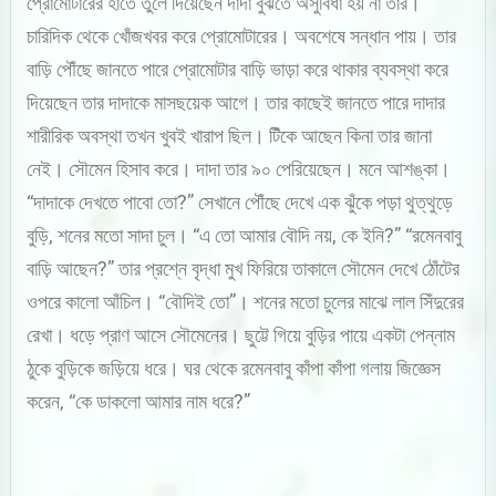
প্রোমোটারের হাতে তুলে দিয়েছেন দাদা বুঝতে অসুবিধা হয় না তার।
চারিদিক থেকে খোঁজখবর করে প্রোমোটারের। অবশেষে সন্ধান পায়। তার
বাড়ি পৌঁছে জানতে পারে প্রোমোটার বাড়ি ভাড়া করে থাকার ব্যবস্থা করে
দিয়েছেন তার দাদাকে মাসছয়েক আগে। তার কাছেই জানতে পারে দাদার
শারীরিক অবস্থা তখন খুবই খারাপ ছিল। টিঁকে আছেন কিনা তার জানা
নেই। সৌমেন হিসাব করে। দাদা তার ৯০ পেরিয়েছেন। মনে আশঙ্কা।
“দাদাকে দেখতে পাবো তো?” সেখানে পৌঁছে দেখে এক ঝুঁকে পড়া থুত্থুড়ে
বুড়ি, শনের মতো সাদা চুল। “এ তো আমার বৌদি নয়, কে ইনি?” “রমেনবাবু
বাড়ি আছেন?” তার প্রশ্নে বৃদ্ধা মুখ ফিরিয়ে তাকালে সৌমেন দেখে ঠোঁটের
ওপরে কালো আঁচিল। “বৌদিই তো”। শনের মতো চুলের মাঝে লাল সিঁদুরের
রেখা। ধড়ে প্রাণ আসে সৌমেনের। ছুট্টে গিয়ে বুড়ির পায়ে একটা পেন্নাম
ঠুকে বুড়িকে জড়িয়ে ধরে। ঘর থেকে রমেনবাবু কাঁপা কাঁপা গলায় জিজ্ঞেস
করেন, “কে ডাকলো আমার নাম ধরে?”