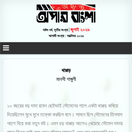
জুলাই ২০২৬
অষ্টম বর্ষ, তৃতীয় সংখ্যা |
আগামী সংখ্যা : অক্টোবর ২০২৬
থাপ্পড়
মানসী গাঙ্গুলী
১০ বছরের বড় দাদা রমেন ছোটভাই সৌমেনের গালে একটা থাপ্পড় কষিয়ে
দিয়েছিলেন মুখে মুখে তক্কো করছিল বলে। সামনে ছিল সৌমেনের তিনমাস
আগে বিয়ে করা নতুন বউ। এমন চড় থাপ্পড় আগেও খেয়েছে সৌমেন দাদার