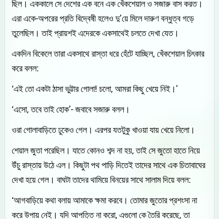
ছিল। এককালে সে দেশের এক বনে এক খেঁকশেয়াল ও সজারু বাস করত।
এরা একে-অপরের প্রতি বিদ্বেষী হলেও দু’য়ে মিলে দারুণ বন্ধুত্ব গড়ে
তুলেছিল। তাই প্রায়শই এদেরকে একসাথেই চলতে দেখা যেত।
একদিন বিকেলে তারা একসাথে রাস্তা ধরে হেঁটে যাচ্ছিল, খেঁকশেয়াল চিৎকার
করে বলল:
‘এই তো একটা ঠাসা ভুট্টার গোলা! চলো, আমরা কিছু খেয়ে নিই।’
‘এসো, তবে তাই হোক’- জবাবে সজারু বলল।
ওরা গোলাবাড়িতে ঢুকেও গেল। এরপর যতটুকু খাওয়া যায় খেয়ে নিলো।
শেয়াল জুতা পরেছিল। যাতে কোনও শব্দ না হয়, তাই সে জুতো হাতে নিয়ে
উঁচু রাস্তায় উঠে এল। কিছুটা পথ পাড়ি দিতেই তাদের সাথে এক চিতাবাঘের
দেখা হয়ে গেল। বাঘটা তাদের থামিয়ে বিনয়ের সাথে সালাম দিয়ে বলল:
‘আগবাড়িয়ে কথা বলায় আমাকে ক্ষমা করবে। তোমার জুতোর প্রশংসা না
করে উপায় নেই। যদি আপত্তি না করো, এগুলো কে তৈরি করেছে, তা