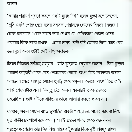
জানাল।
‘আমার পরামর্শ গ্রহণ করলে একটা বুদ্ধি দিই,’ বলেই বুড়ো বলে চললেন:
‘তুমি একটা গোরু মেরে বনের সমস্ত শেয়ালকে ভোজের নিমন্ত্রণ করবে।
ভোজ চলাকালে খেয়াল করবে আর দেখবে যে, বেশিরভাগ শেয়াল ওদের
খাবারের দিকে নজর রাখছে। এদের মধ্যে কেউ যদি তোমার দিকে নজর দেয়,
তবে বুঝে নেবে ওটাই সেই বিশ্বাসঘাতক।’
চিতার শিষ্টাচার সর্বদাই উত্তম। তাই বুড়োকে ধন্যবাদ জানাল। চিতা বুড়োর
পরামর্শ অনুযায়ী গোরু মেরে শেয়ালদের ভোজে অংশ নিতে আমন্ত্রণ জানাল।
আমন্ত্রণ পেয়ে সমস্ত শেয়াল হুমড়ি খেয়ে পড়ল। ভোজে অংশ নিতে সেই
পাজি শেয়ালটাও এল। কিন্তু চিতা কেবল একবারই তাকে দেখতে
পেয়েছিল। তাই ওটাকে বাকিদের থেকে আলাদা করতে পারল না।
যাহোক, সকল শেয়াল ঝড়ে ভূপাতিত একটা গাছের ডালপালায় জায়গা নিয়ে
মৃত গাভীর চারপাশে বসে গেল। সবাই তাদের খাবার খেতে শুরু করল।
প্রত্যেক শেয়াল তার নিজ নিজ মাংসের টুকরোর দিকে দৃষ্টি নিবদ্ধ রাখল।