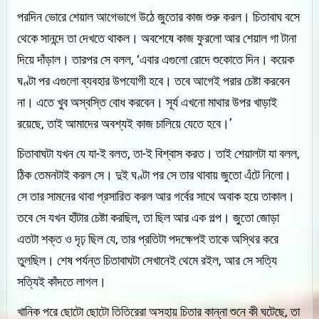
পরদিন ভোরে শেয়াল আগেভাগে উঠে জুতোর কাজ শুরু করল। চিতাবাঘ বসে
থেকে সানন্দে তা দেখতে থাকল। অবশেষে কাজ ফুরলো আর শেয়াল গা টানা
দিয়ে দাঁড়াল। তারপর সে বলল, ‘এবার এগুলো রোদে শুকোতে দিন। কয়েক
ঘণ্টা পর এগুলো ব্যবহার উপযোগী হবে। তবে আগেই পরার চেষ্টা করবেন
না। এতে খুব অস্বস্তি বোধ করবেন। সূর্য এখনো মাথার উপর খাড়াই
রয়েছে, তাই আমাদের অবশ্যই কাজ চালিয়ে যেতে হবে।’
চিতাবাঘটা যখন যে যা-ই বলত, তা-ই বিশ্বাস করত। তাই শেয়ালটা যা বলল,
ঠিক তেমনটাই করল সে। দুই ঘণ্টা পর সে তার থাবায় জুতো এঁটে নিলো।
সে তার সামনের থাবা প্রসারিত করল আর গর্বের সাথে অবাক হয়ে তাকাল।
তবে সে যখন হাঁটার চেষ্টা করছিল, তা ছিল আর এক গল্প। জুতো জোড়া
এতটা শক্ত ও দৃঢ় ছিল যে, তার প্রতিটা পদক্ষেপই তাকে অস্থির করে
তুলছিল। শেষ পর্যন্ত চিতাবাঘটা সেখানেই থেমে রইল, আর সে সত্যি
সত্যিই কাঁদতে লাগল।
খানিক পরে ছোটো ছোটো তিতিরেরা অসহায় চিতার কান্না শুনে কী ঘটেছে, তা