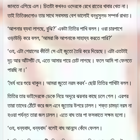
জানতে এগিয়ে এল। চিতাটা কখনও ওদেরকে রেখে রাতের খাবার খেত না।
তাই তিতিরগুলোও তার সাথে সবসময় বেশ ভালোই বন্ধুসুলভ সম্পর্ক রাখত।
‘আপনার ব্যথা লাগছে, বুঝি?’ একটা তিতির পাখি বলল। ওরা চারপাশে
ওড়াউড়ি করে বলল, ‘আমরা কি আপনাকে সাহায্য করতে পারি?’
‘ওহ, এটা শেয়ালের কীর্তি! সে এই জুতো তৈরি করে দিয়েছে। এটা এতটাই
দৃঢ় আর আঁটসাঁট যে, এতে আমার পায়ে চোট লাগছে। ফলে আমি পা ফেলতে
পারছি না।’
‘ধৈর্য ধরে শুয়ে থাকুন। আমরা জুতো নরম করব’- ছোট্ট তিতির পাখিটা বলল।
তিতির তার ভাইদেরকে ডেকে নিয়ে অদূরে ঝরনার কাছে চলে গেল। এরপর
তারা তাদের ঠোঁটে করে জল এনে জুতোর উপরে ঢালল। শক্ত চামড়া নরম না
হওয়া পর্যন্ত তারা জল ঢালল। এতে বাঘ তার পা ফসকাতে সক্ষম হলো।
‘ওহ, ধন্যবাদ, ধন্যবাদ’ বলেই বাঘ আনন্দে কেঁদে ফেলল।