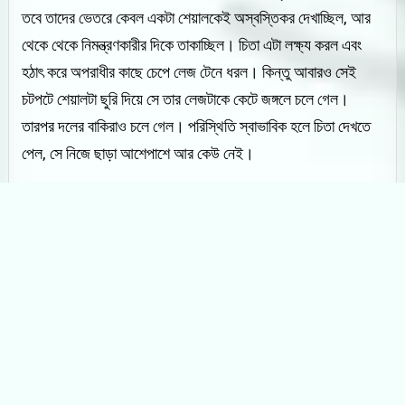
তবে তাদের ভেতরে কেবল একটা শেয়ালকেই অস্বস্তিকর দেখাচ্ছিল, আর
থেকে থেকে নিমন্ত্রণকারীর দিকে তাকাচ্ছিল। চিতা এটা লক্ষ্য করল এবং
হঠাৎ করে অপরাধীর কাছে চেপে লেজ টেনে ধরল। কিন্তু আবারও সেই
চটপটে শেয়ালটা ছুরি দিয়ে সে তার লেজটাকে কেটে জঙ্গলে চলে গেল।
তারপর দলের বাকিরাও চলে গেল। পরিস্থিতি স্বাভাবিক হলে চিতা দেখতে
পেল, সে নিজে ছাড়া আশেপাশে আর কেউ নেই।
ফলাফল কী ঘটল, তার খবর জানতে আবারও বুড়ো এলেন। চিতা বুড়োকে
দেখেই বলল ‘এখন আমি কী করতে পারি?’
বুড়ো বললেন, ‘সত্যিই এটা খুবই দুর্ভাগ্যজনক ঘটনা। তবে আমি জানি, তুমি
তাকে কোথায় পাবে। এখান থেকে প্রায় দু’মাইল দূরে একটি তরমুজের বাগান
আছে। শেয়ালেরা তরমুজ খেতে খুব পছন্দ করে। আমি নিশ্চিত যে, ওটা
তরমুজ খাবে বলে সেখানেই গিয়েছে। সেখানে যদি কোনো লেজহীন শেয়াল
দেখতে পাও, তবে ধরে নেবে ওটাই তোমার খুঁজে চলা সেই শেয়াল।’
চিতাবাঘ বুড়োকে ধন্যবাদ জানিয়ে তার নিজ গন্তব্যে রওনা হলো।