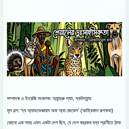
সম্পাদক ও ইংরেজি সংকলক: অ্যান্ড্রু ল্যাং, স্কটল্যান্ড
মূল গল্প: ‘দ্য অ্যাডভেঞ্চারস অফ অ্যা জেকেল’ (আফ্রিকান রূপকথা)
কোনো এক সময় এমন একটা দেশ ছিল, যে দেশ বহুরকম বন্য প্রাণীতে ঠাসা