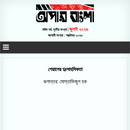
জুলাই ২০২৬
অষ্টম বর্ষ, তৃতীয় সংখ্যা |
আগামী সংখ্যা : অক্টোবর ২০২৬
শেয়ালের দুঃসাহসিকতা
রূপান্তর: মোস্তাফিজুল হক