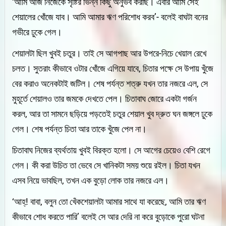
‘আমি আজ নিজেকে সৃষ্টির ভিন্ন কিছু অনুভব করছি। এবার আমি সেই
শেয়ালের খোঁজে যাব। আমি আমার ঋণ পরিশোধ করব’- বলেই বাঘটা বনের
গভীরে ঢুকে গেল।
শেয়ালটা ছিল খুবই চতুর। তাই সে আগপাছ আর উপরে-নিচে খেয়াল রেখে
চলত। সুতরাং কীভাবে ওটার খোঁজে এগিয়ে যাবে, চিতার পক্ষে সে উপায় খুঁজে
বের করাও অনেকটাই জটিল। শেষ পর্যন্ত শত্রু যখন তার নজরে এল, সে
মুহূর্তে শেয়ালও তার জমকে দেখতে পেল। চিতাবাঘ জোরে একটা গর্জন
করল, আর তা সামনে ছড়িয়ে পড়তেই চতুর শেয়াল খুব দ্রুত ঘন জঙ্গলে ঢুকে
গেল। শেষ পর্যন্ত চিতা আর তাকে খুঁজে পেল না।
চিতাবাঘ নিজের ব্যর্থতায় খুবই বিরক্ত হলো। সে আগের চেয়েও বেশি রেগে
গেল। কী করা উচিত তা ভেবে সে খানিকটা সময় শুয়ে রইল। চিতা যখন
এসব নিয়ে ভাবছিল, তখন এক বুড়ো লোক তার নজরে এল।
‘আহ্! বাবা, বলুন তো খেঁকশেয়ালটা আমার সাথে যা করেছে, আমি তার ঋণ
কীভাবে শোধ করতে পারি’ বলেই সে আর দেরি না করে বুড়োকে পুরো ঘটনা