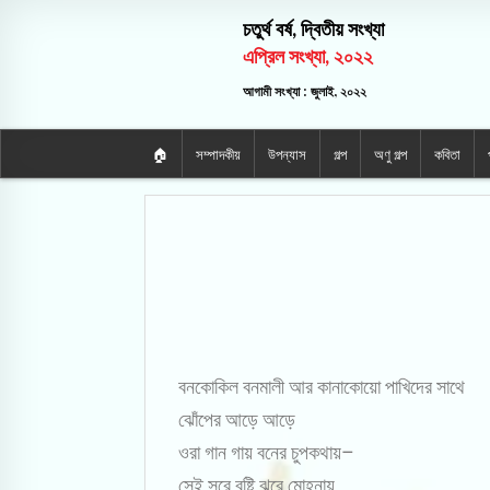
চতুর্থ বর্ষ, দ্বিতীয় সংখ্যা
এপ্রিল সংখ্যা, ২০২২
আগামী সংখ্যা : জুলাই, ২০২২
🏠
সম্পাদকীয়
উপন্যাস
গল্প
অণু গল্প
কবিতা
বনকোকিল বনমালী আর কানাকোয়ো পাখিদের সাথে
ঝোঁপের আড়ে আড়ে
ওরা গান গায় বনের চুপকথায়–
সেই সুরে বৃষ্টি ঝরে মোহনায়…