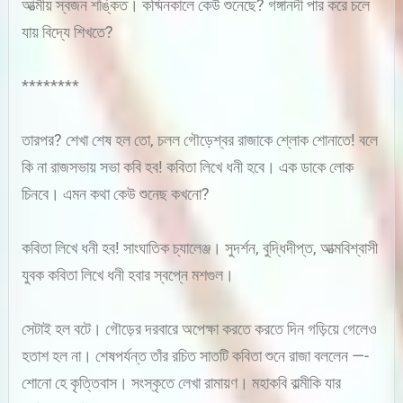
আত্মীয় স্বজন শঙ্কিত। কষ্মিনকালে কেউ শুনেছে? গঙ্গানদী পার করে চলে
যায় বিদ্যে শিখতে?
********
তারপর? শেখা শেষ হল তো, চলল গৌড়েশ্বর রাজাকে শ্লোক শোনাতে! বলে
কি না রাজসভায় সভা কবি হব! কবিতা লিখে ধনী হবে। এক ডাকে লোক
চিনবে। এমন কথা কেউ শুনেছ কখনো?
কবিতা লিখে ধনী হব! সাংঘাতিক চ্যালেঞ্জ। সুদর্শন, বুদ্ধিদীপ্ত, আত্মবিশ্বাসী
যুবক কবিতা লিখে ধনী হবার স্বপ্নে মশগুল।
সেটাই হল বটে। গৌড়ের দরবারে অপেক্ষা করতে করতে দিন গড়িয়ে গেলেও
হতাশ হল না। শেষপর্যন্ত তাঁর রচিত সাতটি কবিতা শুনে রাজা বললেন —-
শোনো হে কৃত্তিবাস। সংস্কৃতে লেখা রামায়ণ। মহাকবি বাল্মীকি যার