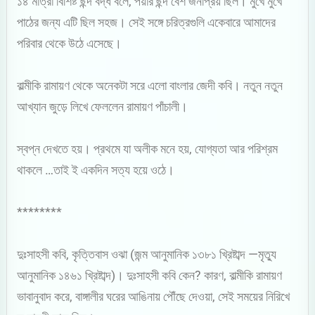
১৪ মাত্রা বিশিষ্ট ছন্দ বদ্ধ বলে, পয়ার ছন্দ বেশ জনপ্রিয় ছিল। মুখে মুখে
পাঠের জন্য এটি ছিল সহজ। সেই সঙ্গে চরিত্রগুলি একেবারে আমাদের
পরিবার থেকে উঠে এসেছে।
বাল্মীকি রামায়ণ থেকে অনেকটা সরে এলো বাংলার জেদী কবি। নতুন নতুন
আখ্যান জুড়ে লিখে ফেললেন রামায়ণ পাঁচালী।
স্বপ্ন দেখতে হয়। প্রথমে যা অলীক মনে হয়, যোগ্যতা আর পরিশ্রম
থাকলে …তাই ই একদিন সত্য হয়ে ওঠে।
********
দুঃসাহসী কবি, কৃত্তিবাস ওঝা (জন্ম আনুমানিক ১৩৮১ খ্রিষ্টাব্দ —মৃত্যু
আনুমানিক ১৪৬১ খ্রিষ্টাব্দ)। দুঃসাহসী কবি কেন? কারণ, বাল্মীকি রামায়ণ
ভাবানুবাদ করে, বাঙ্গালীর ঘরের আঙিনায় পৌঁছে দেওয়া, সেই সময়ের নিরিখে