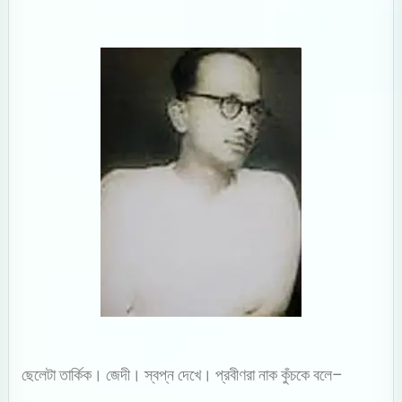
ছেলেটা তার্কিক। জেদী। স্বপ্ন দেখে। প্রবীণরা নাক কুঁচকে বলে–