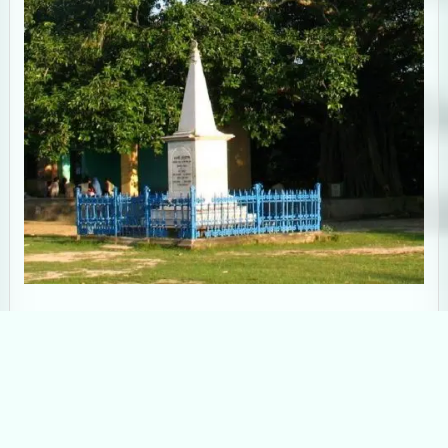
২
বঙ্গের অলঙ্কার