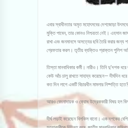
এবার স্বাধীনতার অমৃত মহোৎসবের দেশজোড়া উৎসবে দ
মুক্তি পাবেন, তার কোনও নিশ্চয়তা নেই। এহসান জাফর
রাখা এবং জনমানসে অসত্যের ছবি তৈরি করার জন্য শাস্
গ্রেফতার করল। তৃতীয় ব্যক্তিও প্রাক্তন পুলিশ 
তিস্তা মানবাধিকার কর্মী। নারীও। তিনি দু’দশক ধরে 
কেউ আঁচ চালু রাখতে সাহায্য করেছেন— দীর্ঘদিন ধর
কত দিন লাগে একটি বিচারধীন মামলার নিষ্পত্তি হতে? 
আরও বেদনাদায়ক ও ক্রোধ উদ্রেককারী বিষয় হল বিল
দীর্ঘ লড়াই করেছেন বিলকিস বানো। এক দশকের বেশি স
হত্যাকারীকে চিহ্নিত করে, জাতীয় মানবাধিকার কমিশনে