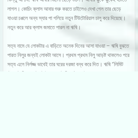
লাগল। কোচিং ক্লাস আবার শুরু করতে চাইলেও দেখা গেল তার ছেড়ে
যাওয়া চপ্পলে অন্য স্যার পা গলিয়ে নতুন টিউটোরিয়াল চালু করে দিয়েছে।
নতুন করে আর ক্লাস জমাতে পারল না ঋষি।
সত্য নামে যে লোকটার এ বাড়িতে অনেক দিনের আসা যাওয়া – ঋষি বুঝতে
পারত নিলুর জন্যই লোকটা আসে। প্রথম প্রথম নিলু আড়ষ্ট থাকলেও পরে
সত্য এলে নির্লজ্জ ভাবেই তার ঘরের দরজা বন্ধ করে দিত। ঋষি ‘’লিমিট
টেন্ডস টু জিরো, বাট নট ইকুয়ালস টু জিরো’ – এই বাক্যের রহস্যভেদ যখন
করছে, তখন অন্য ঘরে বন্ধ দরজার ওপাশে সত্য আর নিলু কী করছে, সেই
ভাবনার ঘরে ঋষি জোর করে তালা মারত।
খবরের কাগজ, টিভি মারফত ঋষিও শুনেছিল সামনের অমাবস্যায় ভয়ঙ্কর
কিছু ঘটার কথা। তার মনে পড়ল অনেক আগে এরকম একটা গুজবে মানুষ
ভয়ের চোটে ঘর থেকে বেরনো বন্ধ করে দিয়েছিল। নাসা থেকে স্কাইল্যাব