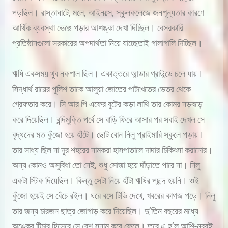
পড়ছিল। রাস্তাঘাটে, মলে, আইনক্সে, স্কুলকলেজে জনশূন্যতার কারণে
আর্থিক ব্যবস্থা ভেঙে পড়ার আশঙ্কা দেখা দিচ্ছিল। বেসরকারি
প্রতিষ্ঠানগুলো সরকারের অপদার্থতা নিয়ে যাচ্ছেতাই গালাগালি দিচ্ছিল।
ঋষি একসময় খুব নকশাল ছিল। একাত্তরে আন্ডার গ্রাউন্ডে চলে যায়।
সিদ্ধার্থ রায়ের পুলিশ তাকে আলুয়া জোতের পাটখেতের ভেতর থেকে
গ্রেফতার করে। সি আর পি এফের বুটের কড়া লাথি তার কোমর নড়বড়ে
করে দিয়েছিল। বন্দিমুক্তি পর্বে সে বাড়ি ফিরে আসার পর সবাই দেখল সে
বৃদ্ধদের মত কুঁজো হয়ে হাঁটে। ছোট বোন নিলু প্রাইমারি স্কুলে পড়ায়।
তার সাধ্য ছিল না দূর শহরের নামকরা হাসপাতালে দাদার চিকিৎসা করানোর।
অন্য কোনও অসুবিধা তো নেই, শুধু সোজা হয়ে দাঁড়াতে পারে না। নিলু
একটা স্টিক দিয়েছিল। কিন্তু সেটা নিয়ে হাঁটা ঋষির পছন্দ হয়নি। ওই
কুঁজো হয়েই সে বেঁচে রইল। ঘরে বসে টিভি দেখে, খবরের কাগজ পড়ে। নিলু
তার জন্য চারজন ছাত্র জোগাড় করে দিয়েছিল। দু’তিন বছরের মধ্যে
অঙ্কের টিচার হিসেবে সে বেশ সুনাম করে ফেলে। তবে এ হ’ল আশি-নব্বই