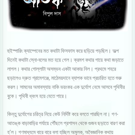
হুইস্পারিং ক্যাম্পেনের মত কথাটা ফিসফাস করে ছড়িয়ে পড়ছিল। অল্প
দিনেই কথাটা স্নো-বলের মত হয়ে গেল। ক্রমশ কথার গায়ে কথা জড়াতে
লাগল। কথার গোল্লাটা অসম্ভব একটা আকার নিল। প্রথমে শহরে
ছড়ালেও দ্রুত গ্রামেগঞ্জে, মাঠেময়দানে ব্যাপক ভাবে প্রচারিত হতে শুরু
করল। সামনের অমাবস্যায় নাকি ভয়ংকর এক দুর্যোগ নেমে আসবে পৃথিবীর
বুকে। পৃথিবী ধ্বংস হয়ে যেতে পারে।
কিন্তু দুর্যোগের চরিত্র নিয়ে কেউ নির্দিষ্ট করে বলতে পারছিল না। গণ-
আতঙ্ক বাড়াবাড়ির পর্যায়ে পৌঁছলে প্রশাসন থেকে গুজব ছড়াতে বারণ করা
হ’ল। গণমাধ্যমে বারে বারে বলা হচ্ছিল অমূলক, অবৈজ্ঞানিক কথায়