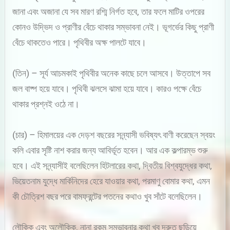
জানা এবং অজানা যে সব মারণ রশ্মি নির্গত হবে, তার ফলে মাটির ওপরের
কোনও উদ্ভিদ ও প্রাণীর বেঁচে থাকার সম্ভাবনা নেই। ভূগর্ভের কিছু প্রাণী
বেঁচে থাকতেও পারে। পৃথিবীর অক্ষ পালটে যাবে।
(তিন) – সূর্য আচমকাই পৃথিবীর অনেক কাছে চলে আসবে। উত্তাপে সব
জল বাষ্প হয়ে যাবে। পৃথিবী ঝলসে ঝামা হয়ে যাবে। কারও পক্ষে বেঁচে
থাকার প্রশ্নই ওঠে না।
(চার) – হিমালয়ের এক দেড়শ বছরের সন্ন্যাসী ভবিষ্যৎ বাণী করেছেন স্বয়ং
কলি এবার সৃষ্টি নাশ করার জন্য আবির্ভূত হবেন। আর এক কল্পারম্ভ শুরু
হবে। এই সন্ন্যাসীই বলেছিলেন হিটলারের কথা, দ্বিতীয় বিশ্বযুদ্ধের কথা,
ভিয়েতনাম যুদ্ধে মার্কিনিদের হেরে যাওয়ার কথা, পরমাণু বোমার কথা, এমন
কী চৌত্রিশ বছর পরে বামফ্রন্টের পতনের কথাও খুব সাঁটে বলেছিলেন।
লৌকিক এবং অলৌকিক, নানা রকম সম্ভাবনার কথা খুব দ্রুত ছড়িয়ে