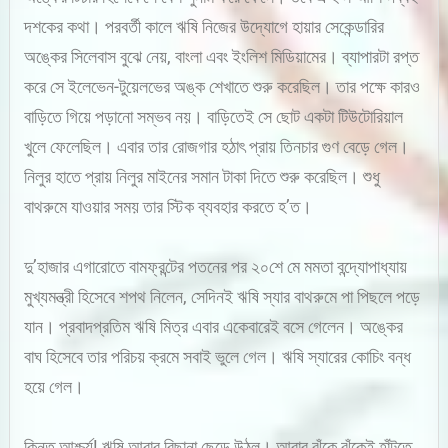
দশকের কথা। পরবর্তী কালে ঋষি নিজের উদ্যোগে হায়ার সেকেন্ডারির
অঙ্কের সিলেবাস বুঝে নেয়, বাংলা এবং ইংলিশ মিডিয়ামের। ব্যাপারটা রপ্ত
করে সে ইলেভেন-টুয়েলভের অঙ্ক শেখাতে শুরু করেছিল। তার পক্ষে কারও
বাড়িতে গিয়ে পড়ানো সম্ভব নয়। বাড়িতেই সে ছোট একটা টিউটোরিয়াল
খুলে ফেলেছিল। এবার তার রোজগার হঠাৎ প্রায় তিনচার গুণ বেড়ে গেল।
নিলুর হাতে প্রায় নিলুর মাইনের সমান টাকা দিতে শুরু করেছিল। শুধু
বাথরুমে যাওয়ার সময় তার স্টিক ব্যবহার করতে হ’ত।
দু’হাজার এগারোতে বামফ্রন্টের পতনের পর ২০শে মে মমতা বন্দ্যোপাধ্যায়
মুখ্যমন্ত্রী হিসেবে শপথ নিলেন, সেদিনই ঋষি স্যার বাথরুমে পা পিছলে পড়ে
যান। প্রবাদপ্রতিম ঋষি মিত্র এবার একেবারেই বসে গেলেন। অঙ্কের
বাঘ হিসেবে তার পরিচয় ক্রমে সবাই ভুলে গেল। ঋষি স্যারের কোচিং বন্ধ
হয়ে গেল।
কিন্তু আশ্চর্য! ঋষি আবার বিছানা ছেড়ে উঠল। আবার ঝুঁকে ঝুঁকেই হাঁটতে