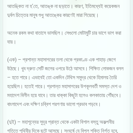
আতঙ্কিত না হ’তে, আতঙ্ক না ছড়াতে। কারণ, ইতিমধ্যেই কয়েকজন
দুর্বল চিত্তের মানুষ শুধু আতঙ্কের কারণেই মারা গিয়েছে।
অনেক রকম কথা বাতাসে ভাসছিল। সেগুলো মোটামুটি চার ভাগে ভাগ করা
যায়।
(এক) – প্রশান্ত মহাসাগরের তলা থেকে প্রকাণ্ড এক পাহাড় জেগে
উঠছে। খুব দ্রুত সেটি জলের ওপরে উঠে আসবে। শিক্ষিত লোকজন বলল
– হতে পারে। এভাবেই তো একদিন টেথিস সমুদ্র থেকে হিমালয় তৈরি
হয়েছিল। হতেই পারে। প্রশান্ত মহাসাগরের উপকূলবর্তী সমস্ত দেশ ও
মহাদেশ বিলীন হয়ে যাবে। তার ধাক্কা কিছুটা হলেও কলকাতায় পৌঁছবে।
বাংলাদেশ এবং দক্ষিণ চব্বিশ পরগণায় ভালো প্রভাব পড়বে।
(দুই) – মহাশূন্যের সুদূর প্রান্ত থেকে একটা বিশাল বস্তু অকল্পনীয়
গতিতে পৃথিবীর দিকে ছুটে আসছে। সংঘর্ষে যে বিপুল শক্তি নির্গত হবে,