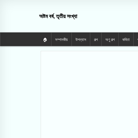
অষ্টম বর্ষ, তৃতীয় সংখ্যা
🏠
সম্পাদকীয়
উপন্যাস
গল্প
অণু গল্প
কবিতা