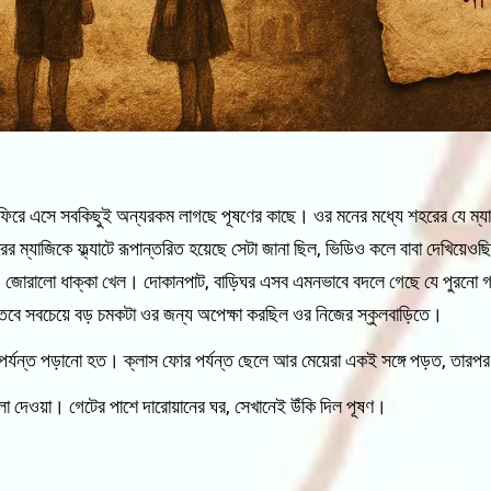
ে ফিরে এসে সবকিছুই অন্যরকম লাগছে পূষণের কাছে। ওর মনের মধ্যে শহরের যে ম্যা
ম্যাজিকে ফ্ল্যাটে রূপান্তরিত হয়েছে সেটা জানা ছিল, ভিডিও কলে বাবা দেখিয়েওছিল
 ও জোরালো ধাক্কা খেল। দোকানপাট, বাড়িঘর এসব এমনভাবে বদলে গেছে যে পুরনো গল
। তবে সবচেয়ে বড় চমকটা ওর জন্য অপেক্ষা করছিল ওর নিজের স্কুলবাড়িতে।
পর্যন্ত পড়ানো হত। ক্লাস ফোর পর্যন্ত ছেলে আর মেয়েরা একই সঙ্গে পড়ত, তারপর 
া দেওয়া। গেটের পাশে দারোয়ানের ঘর, সেখানেই উঁকি দিল পূষণ।