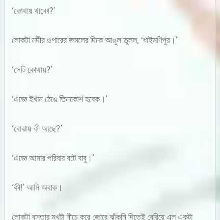
‘কোথায় থাকো?’
লোকটা নদীর ওপারের জঙ্গলের দিকে আঙুল তুলল, ‘ধাইমণিপুর।’
‘সেটি কোথায়?’
‘এজ্ঞে ইখান ঠেঙে তিনকোশ হবেক।’
‘বোঝায় কী আছে?’
‘এজ্ঞে আমার পরিবার বটে বাবু।’
‘কী!’ আমি অবাক।
লোকটা বস্তার মুখটা নীচে করে জোরে ঝাঁকুনি দিতেই বেরিয়ে এল একটা