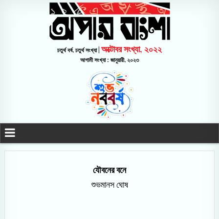
অক্টোবর সংখ্যা, ২০২২
চতুর্থ বর্ষ, চতুর্থ সংখ্যা |
আগামী সংখ্যা : জানুয়ারী, ২০২৩
যৌবনের বনে
শুভমানস ঘোষ