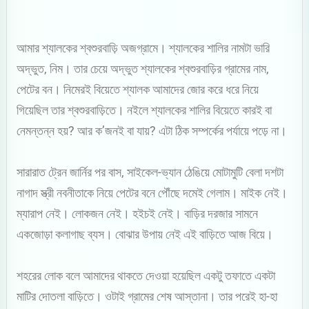
আমার শ্যালকের শ্বশুরবাড়ি অজগ্রামে। শ্যালকের শালির নামটা ভারি
অদ্ভুত, নিম। তার চেয়ে অদ্ভুত শ্যালকের শ্বশুরবাড়ির গ্রামের নাম,
পেটের বন। নিমেরই বিয়েতে শ্যালক আমাদের জোর করে ধরে নিয়ে
গিয়েছিল তার শ্বশুরবাড়িতে। নইলে শ্যালকের শালির বিয়েতে কারই বা
নেমন্তন্ন হয়? আর ক’জনই বা যায়? এটা ঠিক সম্পর্কের পর্যায়ে পড়ে না।
সারারাত ট্রেন জার্নির পর বাস, সাইকেল-ভ্যান ঠেঙিয়ে মোটামুটি বেলা দশটা
নাগাদ স্ত্রী নবনীতাকে নিয়ে পেটের বনে পৌঁছে দমেই গেলাম। মাইক নেই।
ম্যারাপ নেই। লোকজন নেই। হইচই নেই। বাড়ির দরজার সামনে
একজোড়া কলাগাছ ব্যস। বোঝার উপায় নেই এই বাড়িতে আজ বিয়ে।
শহরের লোক বলে আমাদের থাকতে দেওয়া হয়েছিল একটু তফাতে একটা
মাটির দোতলা বাড়িতে। ওটাই গ্রামের শেষ আস্তানা। তার পরেই হা-হা