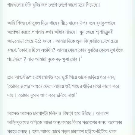
গাছগুলোর গুঁড়ি বৃষ্টির জল লেগে-লেগে কালো হয়ে গিয়েছে।
আমি শিশুর কৌতুহল নিয়ে গাছের নীচে ঘাসের উপর বসে ব্যাকুলভাবে
অপেক্ষা করতে লাগলাম কখন আঁধার নামবে। ঘুম ভেঙে শ্মশানসুন্দরী
আড়মোড়া ভেঙে উঠে বসবে। আমার দিকে তৃষা-বিস্ফারিত চোখে চেয়ে
বলবে, ‘কোথায় ছিলে এতদিন? আমায় ফেলে কোন যুবতির কোলে মুখ গুঁজে
পড়েছিলে ? নাও আমায়! বুকে বড় ক্ষুধা মোর।’
তার আশ্চর্য রূপ দেখে মোহিত হয়ে ছুটে গিয়ে তাকে জড়িয়ে ধরে বলব,
‘তোমার রূপের আগুনে ফেলে আমায় ওই গাছের গুঁড়ির মতো কালো করে
দাও। তোমার বুকের মালা করে দুলিয়ে নাও!’
আস্তে আস্তে চারপাশটা মলিন ও বিষণ্ণ হয়ে উঠছে। আকাশে
অগ্নিপুরুষের অন্তিম আভা অন্ধকারের বিবরে প্রবেশের জন্য অপেক্ষার
প্রহর গুনছে। হঠাৎ আমার চোখে পড়ল চারপাশে ছড়িয়ে-ছিটিয়ে থাকা