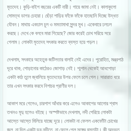
মৃতদেহ। কুড়ি-বাইশ বছরের একটি নারী। গায়ে জামা নেই। কালাকুলো
সোমত্থ ডাগর চেহারা। ছেঁড়া শাড়ির ফাঁকে ফাঁকে হাতছানি দিচ্ছে উদ্ধত
যৌবন। মাথায় একঢাল চুল ও মমতামাখা সুন্দর মুখ। একেবারে ঢলঢল
করছে। দেখে কে বলবে মারা গিয়েছে? জোর করেই চোখ সরিয়ে সরে
গেলাম। লোকটা মৃতদেহ সৎকার করতে ব্যস্ত হয়ে পড়ল।
দেখলাম, সৎকারে অহেতুক জটিলতার বালাই নেই এদের। পুরোহিত, মন্ত্রপাঠ
দূরে থাক, পোড়ানোর কাঠেরও জোগাড় নেই। শ্মশান থেকেই আধপোড়া
একটা কাঠ তুলে জ্বালিয়ে মৃতদেহের উপর ফেলে চলে গেল। সারারাত ধরে
তার এখন সৎকার করবে নিশাচর প্রাণীর দল।
আকাশ মরে গেলেও, চারপাশ আঁধার করে এলেও আকাশের আলোর শ্বাস
তখনও মৃদু হলেও বইছে। অস্পষ্টভাবে দেখলাম, নদী পেরিয়ে লোকটা
আস্তে আস্তে মিলিয়ে যাচ্ছে দূরে। লোকটা না ফেলল একফোঁটা চোখের
জল, না দিল একটা ডুব নদীতে, না ফেলে গেল সঙ্গের বস্তাটা। কী অদ্ভুত