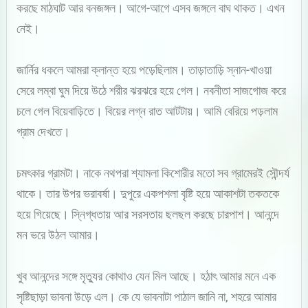
করছে মাঠঘাট আর বনজঙ্গল। আগে-আগে এসব জঙ্গলে বাঘ থাকত। এখন
নেই।
জার্নির ধকলে আমরা ক্লান্ত হয়ে পড়েছিলাম। তাড়াতাড়ি স্নান-খাওয়া
সেরে লম্বা ঘুম দিয়ে উঠে শরীর ঝরঝরে হয়ে গেল। নবনীতা সাজগোজ করে
চলে গেল বিয়েবাড়িতে। বিয়ের লগ্ন রাত আটটায়। আমি বেরিয়ে পড়লাম
গ্রাম দেখতে।
চমৎকার গ্রামটা। নাকে নথপরা শ্যামলা কিশোরীর মতো সব গ্রামেরই সৌন্দর্য
থাকে। তার উপর ভরাবর্ষা। দুপুরে একপশলা বৃষ্টি হয়ে আকাশটা তকতকে
হয়ে গিয়েছে। স্নিগ্ধতায় আর সরসতায় ছলছল করছে চারপাশ। আনন্দে
মন ভরে উঠল আমার।
খুব আনন্দের সঙ্গে মৃত্যুর কোথাও যেন মিল আছে। হঠাৎ আমার মনে এক
সৃষ্টিছাড়া ভাবনা উড়ে এল। কে যে ভাবনাটা পাঠাল জানি না, শহরে আমার