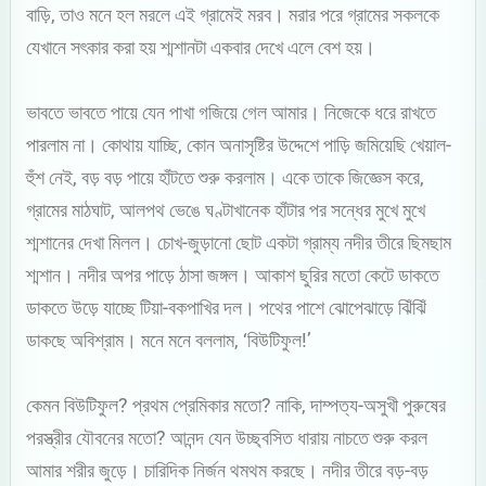
বাড়ি, তাও মনে হল মরলে এই গ্রামেই মরব। মরার পরে গ্রামের সকলকে
যেখানে সৎকার করা হয় শ্মশানটা একবার দেখে এলে বেশ হয়।
ভাবতে ভাবতে পায়ে যেন পাখা গজিয়ে গেল আমার। নিজেকে ধরে রাখতে
পারলাম না। কোথায় যাচ্ছি, কোন অনাসৃষ্টির উদ্দেশে পাড়ি জমিয়েছি খেয়াল-
হুঁশ নেই, বড় বড় পায়ে হাঁটতে শুরু করলাম। একে তাকে জিজ্ঞেস করে,
গ্রামের মাঠঘাট, আলপথ ভেঙে ঘণ্টাখানেক হাঁটার পর সন্ধের মুখে মুখে
শ্মশানের দেখা মিলল। চোখ-জুড়ানো ছোট একটা গ্রাম্য নদীর তীরে ছিমছাম
শ্মশান। নদীর অপর পাড়ে ঠাসা জঙ্গল। আকাশ ছুরির মতো কেটে ডাকতে
ডাকতে উড়ে যাচ্ছে টিয়া-বকপাখির দল। পথের পাশে ঝোপেঝাড়ে ঝিঁঝিঁ
ডাকছে অবিশ্রাম। মনে মনে বললাম, ‘বিউটিফুল!’
কেমন বিউটিফুল? প্রথম প্রেমিকার মতো? নাকি, দাম্পত্য-অসুখী পুরুষের
পরস্ত্রীর যৌবনের মতো? আনন্দ যেন উচ্ছ্বসিত ধারায় নাচতে শুরু করল
আমার শরীর জুড়ে। চারিদিক নির্জন থমথম করছে। নদীর তীরে বড়-বড়