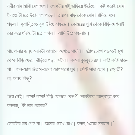
নদীর মাঝামাঝি বেশ জল। লোকটার হাঁটু ছাড়িয়ে উঠেছে। কষ্ট করেই বোঝা
টানতে-টানতে উঠে এল পাড়ে। তারপর ঘাড় থেকে বোঝা নামিয়ে বসে
পড়ল। ক্লান্তিতে বুক উঠছে-পড়ছে। কোমরের লুঙ্গি থেকে বিড়ি-দেশলাই
বের করে ধরিয়ে টানতে লাগল। আমি উঠে পড়লাম।
গাছপালার জন্য লোকটা আমাকে দেখতে পায়নি। হঠাৎ চোখে পড়তেই মুখ
থেকে বিড়ি ফেলে দাঁড়িয়ে পড়ল সটান। কালো কুচকুচে রঙ। কাঠি কাঠি হাত-
পা। গাল-চোখ ভিতরে-ঢোকা চোপসানো মুখ। ঠোঁটে সাদা ছোপ। শ্বেতী?
না, অন্য কিছু?
‘ভয় নেই। বসো! বসো! বিড়ি ফেললে কেন?’ লোকটাকে আশ্বস্ত করে
বললাম, ‘কী নাম তোমার?’
লোকটার ভয় গেল না। আমার চোখে চোখ। বলল, ‘এজ্ঞে সনাতন।’