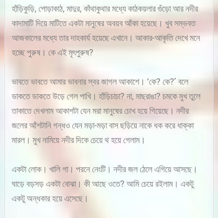
হাঁড়িকুড়ি, পোড়াকাঠ, মাদুর, কাঁথাকুথার মধ্যে কাঠকয়লার গুঁড়ো আর নদীর
কাদামাটি দিয়ে মাটিতে একটা মানুষের অবয়ব আঁকা হয়েছে। খুব সম্ভবত
আজকালের মধ্যে তার দাহকার্য হয়েছে এখানে। আকার-আকৃতি দেখে মনে
হচ্ছে পুরুষ। কে এই মৃৎপুরুষ?
ভাবতে ভাবতে আমার ভাবনার স্বর জাগল আকাশে। ‘কে? কে?’ বলে
ডাকতে ডাকতে উড়ে গেল পাখি। হাঁড়িচাচা? না, মাছরাঙা? চমকে মুখ তুলে
তাকাতে দেখলাম আকাশটা যেন মরা মানুষের চোখ হয়ে গিয়েছে। নদীর
জলের আঁশটানি গন্ধও যেন মড়া-মড়া বাস ছড়িয়ে নাকে ধক করে ধাক্কা
মারল। মুখ নামিয়ে নদীর দিকে চেয়ে থ হয়ে গেলাম।
একটা লোক। খালি গা। পরনে নেংটি। নদীর জল ঠেলে এগিয়ে আসছে।
ঘাড়ে বড়সড় একটা বোঝা। কী আছে ওতে? আমি চেয়ে রইলাম। একটু
একটু অন্ধকার হয়ে এসেছে।