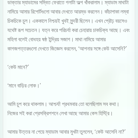
ডাক্তার ম্যাডামের সম্বিত ফেরাতে গলাটা অল্প খাঁকরালাম। ম্যাডাম মাথাটা
নামিয়ে আমার রিপোর্টগুলো আবার দেখতে আরম্ভ করলেন। কাঁচাপাকা লম্বা
চিকচিকে চুল। এককালে নিশ্চয়ই খুবই সুন্দরী ছিলেন। এখন প্রৌঢ় বয়সেও
যথেষ্ট রূপ সচেতন। যত্ন করে পরিচর্যা করা চেহারায় চাকচিক্য আছে। এবং
মহিলা বলেই বোধহয় ষষ্ঠ ইন্দ্রিয় সজাগ। মাথা নামিয়ে আমার
কাগজপত্তরগুলো দেখতে জিজ্ঞেস করলেন, ‘আপনার সঙ্গে কেউ আসেনি?’
‘কেউ মানে?’
‘মানে বাড়ির লোক।’
আমি চুপ করে থাকলাম। আশ্চর্য! প্রথমবার তো বলেছিলাম সব কথা।
নিজের সই করা প্রেসক্রিপশনে লেখা আছে আমার কেস হিস্ট্রি।
আমার উত্তর না পেয়ে ম্যাডাম আবার মুখটা তুললেন, ‘কেউ আসেনি না?’