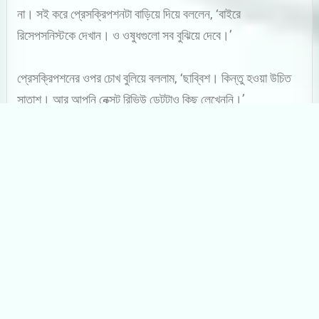
না। সই করে প্রেসক্রিপশনটা বাড়িয়ে দিয়ে বললেন, ‘বাইরে
রিসেপসনিস্টকে দেখান। ও ওষুধগুলো সব বুঝিয়ে দেবে।’
প্রেসক্রিপশনের ওপর চোখ বুলিয়ে বললাম, ‘ছাব্বিশ। কিন্তু হওয়া উচিত
সাতাশ। আর আপনি নেক্সট রিভিউ ডেটটাও কিছু লেখেননি।’
‘মানে?’
‘আপনি তিনটে ওষুধ লিখেছেন। গতবারও তিনটেই লিখেছিলেন। অর্থাৎ
অন্য ডাক্তারদের যা ওষুধ খাই, তার সঙ্গে আপনার ওষুধ যোগ করলে
সংখ্যাটা হচ্ছে ছাব্বিশ। কিন্তু আমি সাতাশটা ওষুধ খাই।’
‘এত ঘুরিয়ে পেঁচিয়ে কী বলতে চাইছেন আপনি? বাইরে কিন্তু অনেক রোগী
অপেক্ষা করছেন।’