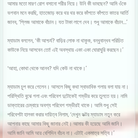
আমার মতো মারণ রোগ বসানো শরীর নিয়ে। উনি কী ভাবছেন? আমি ওঁকে
ভগবান মনে করছি, হাতজোড় করে থর থর করে কাঁপতে কাঁপতে কাতর আর্তি
জানব, ‘প্লিজ আমাকে বাঁচান। যত টাকা লাগে দেব। শুধু আমাকে বাঁচান…’
ম্যাডাম বললেন, ‘কী আশ্চর্য? বাড়ির লোক না থাকুক, বন্ধুবান্ধব পরিচিত
কাউকে নিয়ে আসবেন তো! এই অবস্থায় একা একা ঘোরাঘুরি করছেন।’
‘আহা, কোথা থেকে আনব? যদি কেউ না থাকে।’
ম্যাডাম চুপ করে গেলেন। আসলে কিছু কথা স্বাভাবিক গলায় বলা যায় না।
পরিস্থিতি বুঝে গলা এবং পরিবেশ দুটোকেই গম্ভীর করে তুলতে হয়। নামি
ডাক্তারের চেম্বারে অবশ্য পরিবেশ গম্ভীরই থাকে। আমি শুধু সেই
পরিবেশটা হালকা করার দায়িত্ব নিলাম, ‘দেখুন ডক্টর ম্যাডাম নতুন করে
আপনার কাছে আমার কিছু জানার নেই। আমার কী হয়েছে আমি জানি।
আমি জানি আমি আর বেশিদিন বাঁচব না। এটাই একমাত্র সত্যি।’