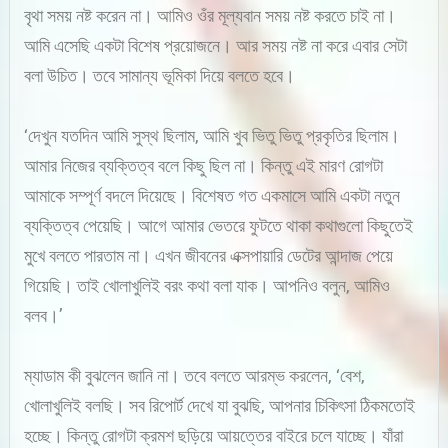
বৃথা সময় নষ্ট করেন না। আমিও ওঁর মূল্যবান সময় নষ্ট করতে চাই না।
আমি এসেছি একটা বিশেষ প্রয়োজনে। আর সময় নষ্ট না করে এবার সেটা
বলা উচিত। তবে সামান্য ভূমিকা দিয়ে বলতে হবে।
‘দেখুন যতদিন আমি সুস্থ ছিলাম, আমি খুব ভিতু ভিতু প্রকৃতির ছিলাম।
আমার নিজের ব্যক্তিত্ব বলে কিছু ছিল না। কিন্তু এই মারণ রোগটা
আমাকে সম্পূর্ণ বদলে দিয়েছে। বিশেষত গত একমাসে আমি একটা নতুন
ব্যক্তিত্ব পেয়েছি। আগে আমার ভেতরে ফুটতে থাকা কথাগুলো কিছুতেই
মুখে বলতে পারতাম না। এখন জীবনের এক্সপায়ারি ডেটের আন্দাজ পেয়ে
গিয়েছি। তাই খোলাখুলিই বরং কথা বলা যাক। আপনিও বলুন, আমিও
বলব।’
ম্যাডাম কী বুঝলেন জানি না। তবে বলতে আরম্ভ করলেন, ‘বেশ,
খোলাখুলিই বলছি। সব রিপোর্ট দেখে যা বুঝছি, আপনার চিকিৎসা ঠিকমতোই
হচ্ছে। কিন্তু রোগটা ক্রমশ ছড়িয়ে আয়ত্তের বাইরে চলে যাচ্ছে। যাঁরা