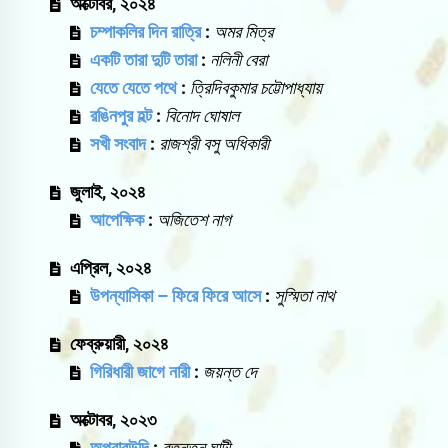
অক্টোবর, ২০২৪
চম্পাকলির দিন রাত্রি
:
অমর মিত্র
একটি তারা দুটি তারা
:
নলিনী বেরা
যেতে যেতে পথে
:
ত্রিদিবকুমার চট্টোপাধ্যায়
রঙিনপুর হল্ট
:
বিনোদ ঘোষাল
সখী সংবাদ
:
রাজশ্রী বসু অধিকারী
জুলাই, ২০২৪
আপেক্ষিক
:
অজিতেশ নাগ
এপ্রিল, ২০২৪
উপন্যাসিকা – ফিরে ফিরে আসে
:
সুস্মিতা নাথ
ফেব্রুয়ারী, ২০২৪
গিরিধারী জাগে নারী
:
জয়ন্ত দে
অক্টোবর, ২০২৩
অপরাবউদি
:
রতনতনু ঘাটী