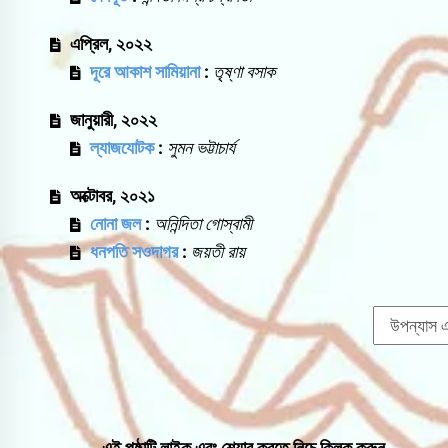
এপ্রিল, ২০২২
দূরে আকাশ সামিয়ানা
:
তৃষ্ণা বসাক
জানুয়ারী, ২০২২
ল্যাজযোটক
:
সুমন ভট্টাচার্য
অক্টোবর, ২০২১
নোনা জল
:
অনিন্দিতা গোস্বামী
ধনপতি সওদাগর
:
জয়তী রায়
এই পৃষ্ঠাটি লাইক এবং শেয়ার করতে নিচে ক্লিক করুন