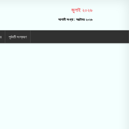
জুলাই ২০২৬
আগামী সংখ্যা : অক্টোবর ২০২৬
ার
পূর্ববর্তী সংস্করণ