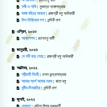
সখী ও পাখি
:
সুকান্ত গঙ্গোপাধ্যায়
ভাঙ্গা কাঁচের আয়না
:
রাজশ্রী বসু অধিকারী
তিন তিরিক্কে দশ
:
নন্দিনী নাগ
এপ্রিল, ২০২৩
আকাশপথ
:
রতনতনু ঘাটী
জানুয়ারী, ২০২৩
যে নদী বয়ে গেছে
:
রাজশ্রী বসু অধিকারী
অক্টোবর, ২০২২
শ্রীমতী সিংহী
:
তপন বন্দ্যোপাধ্যায়
আমার স্বর্গ আমার নরক
:
ঋতা বসু
বৃষ্টির দিনরাত্রি
:
নন্দিনী নাগ
জুলাই, ২০২২
দেবদূত
:
নন্দিতা মিশ্র চক্রবর্তী